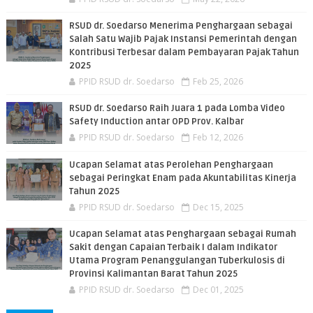
RSUD dr. Soedarso Menerima Penghargaan sebagai
Salah Satu Wajib Pajak Instansi Pemerintah dengan
Kontribusi Terbesar dalam Pembayaran Pajak Tahun
2025
PPID RSUD dr. Soedarso
Feb 25, 2026
RSUD dr. Soedarso Raih Juara 1 pada Lomba Video
Safety Induction antar OPD Prov. Kalbar
PPID RSUD dr. Soedarso
Feb 12, 2026
Ucapan Selamat atas Perolehan Penghargaan
sebagai Peringkat Enam pada Akuntabilitas Kinerja
Tahun 2025
PPID RSUD dr. Soedarso
Dec 15, 2025
Ucapan Selamat atas Penghargaan sebagai Rumah
Sakit dengan Capaian Terbaik I dalam Indikator
Utama Program Penanggulangan Tuberkulosis di
Provinsi Kalimantan Barat Tahun 2025
PPID RSUD dr. Soedarso
Dec 01, 2025