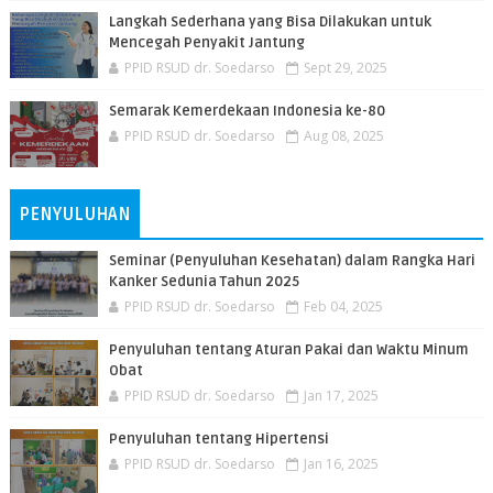
Langkah Sederhana yang Bisa Dilakukan untuk
Mencegah Penyakit Jantung
PPID RSUD dr. Soedarso
Sept 29, 2025
Semarak Kemerdekaan Indonesia ke-80
PPID RSUD dr. Soedarso
Aug 08, 2025
PENYULUHAN
Seminar (Penyuluhan Kesehatan) dalam Rangka Hari
Kanker Sedunia Tahun 2025
PPID RSUD dr. Soedarso
Feb 04, 2025
Penyuluhan tentang Aturan Pakai dan Waktu Minum
Obat
PPID RSUD dr. Soedarso
Jan 17, 2025
Penyuluhan tentang Hipertensi
PPID RSUD dr. Soedarso
Jan 16, 2025