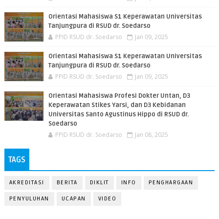
Orientasi Mahasiswa S1 Keperawatan Universitas
Tanjungpura di RSUD dr. Soedarso
PPID RSUD dr. Soedarso
Jan 09, 2025
Orientasi Mahasiswa S1 Keperawatan Universitas
Tanjungpura di RSUD dr. Soedarso
PPID RSUD dr. Soedarso
Jan 09, 2025
Orientasi Mahasiswa Profesi Dokter Untan, D3
Keperawatan Stikes Yarsi, dan D3 Kebidanan
Universitas Santo Agustinus Hippo di RSUD dr.
Soedarso
PPID RSUD dr. Soedarso
Jan 08, 2025
TAGS
AKREDITASI
BERITA
DIKLIT
INFO
PENGHARGAAN
PENYULUHAN
UCAPAN
VIDEO