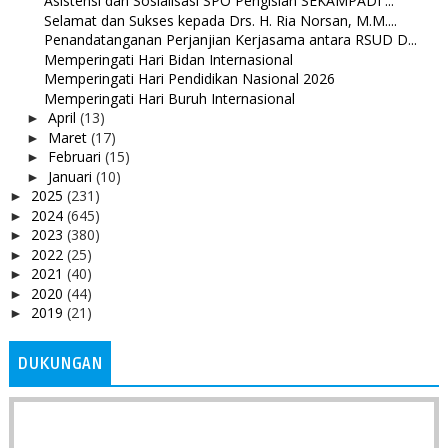
Asistensi dan Sosialisasi SPO Pengisian SEKAMPADI ...
Selamat dan Sukses kepada Drs. H. Ria Norsan, M.M....
Penandatanganan Perjanjian Kerjasama antara RSUD D...
Memperingati Hari Bidan Internasional
Memperingati Hari Pendidikan Nasional 2026
Memperingati Hari Buruh Internasional
April
(13)
►
Maret
(17)
►
Februari
(15)
►
Januari
(10)
►
2025
(231)
►
2024
(645)
►
2023
(380)
►
2022
(25)
►
2021
(40)
►
2020
(44)
►
2019
(21)
►
DUKUNGAN