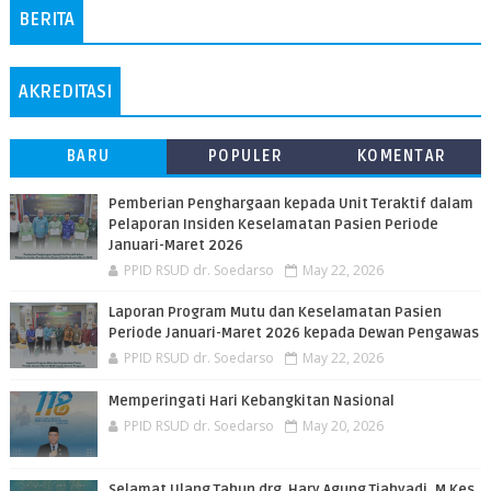
BERITA
AKREDITASI
BARU
POPULER
KOMENTAR
Pemberian Penghargaan kepada Unit Teraktif dalam
Pelaporan Insiden Keselamatan Pasien Periode
Januari-Maret 2026
PPID RSUD dr. Soedarso
May 22, 2026
Laporan Program Mutu dan Keselamatan Pasien
Periode Januari-Maret 2026 kepada Dewan Pengawas
PPID RSUD dr. Soedarso
May 22, 2026
Memperingati Hari Kebangkitan Nasional
PPID RSUD dr. Soedarso
May 20, 2026
Selamat Ulang Tahun drg. Hary Agung Tjahyadi, M.Kes.