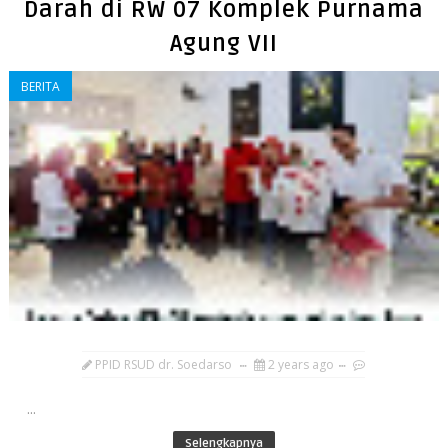
Darah di RW 07 Komplek Purnama
Agung VII
BERITA
PPID RSUD dr. Soedarso
2 years ago
...
Selengkapnya