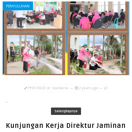
PENYULUHAN
PPID RSUD dr. Soedarso
2 years ago
...
Selengkapnya
Kunjungan Kerja Direktur Jaminan