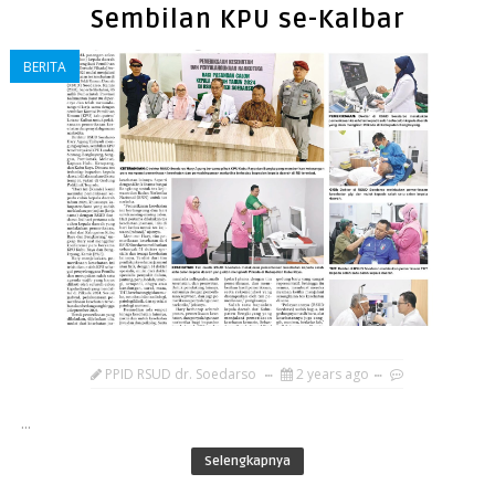
Sembilan KPU se-Kalbar
BERITA
PPID RSUD dr. Soedarso
2 years ago
...
Selengkapnya