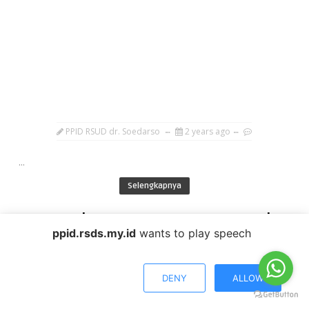
PPID RSUD dr. Soedarso
2 years ago
...
Selengkapnya
Penandatanganan PKS RSUD dr.
ppid.rsds.my.id
wants to play speech
Soedarso dengan KPU Kab. Sanggau
tentang Pelaksanaan Pemeriksaan
DENY
ALLOW
Kesehatan (Medical Check Up) bagi