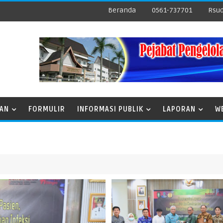
Beranda
0561-737701
Rsud
NAN
FORMULIR
INFORMASI PUBLIK
LAPORAN
W
PENG