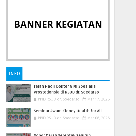
BANNER KEGIATAN
INFO
Telah Hadir Dokter Gigi Spesialis
Prostodonsia di RSUD dr. Soedarso
PPID RSUD dr. Soedarso
Mar 17, 2026
Seminar Awam Kidney Health for All
PPID RSUD dr. Soedarso
Mar 06, 2026
Donor Darah Serentak Seluruh