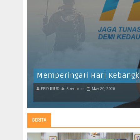
Selamat Ulang Tahun Drg. H
PPID RSUD dr. Soedarso
May 20, 2026
BERITA