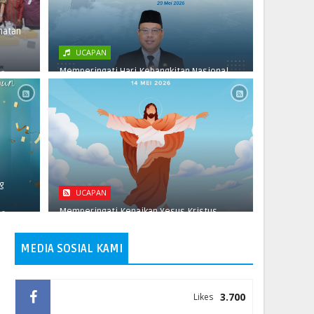
matan
UCAPAN
Memperingati Hari Kebangkitan Nasional
2,
PPID RSUD dr. Soedarso
May 20, 2026
g
UCAPAN
Memperingati Kenaikan Yesus Kristus
0,
PPID RSUD dr. Soedarso
May 14, 2026
MEDIA SOSIAL KAMI
3.700
Likes