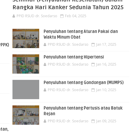
Rangka Hari Kanker Sedunia Tahun 2025
PPID RSUD dr. Soedarso
Feb 04, 2025
Penyuluhan tentang Aturan Pakai dan
Waktu Minum Obat
PPID RSUD dr. Soedarso
Jan 17, 2025
PPPK)
Penyuluhan tentang Hipertensi
PPID RSUD dr. Soedarso
Jan 16, 2025
Penyuluhan tentang Gondongan (MUMPS)
PPID RSUD dr. Soedarso
Jan 10, 2025
Penyuluhan tentang Pertusis atau Batuk
Rejan
PPID RSUD dr. Soedarso
Jan 09, 2025
ntan,