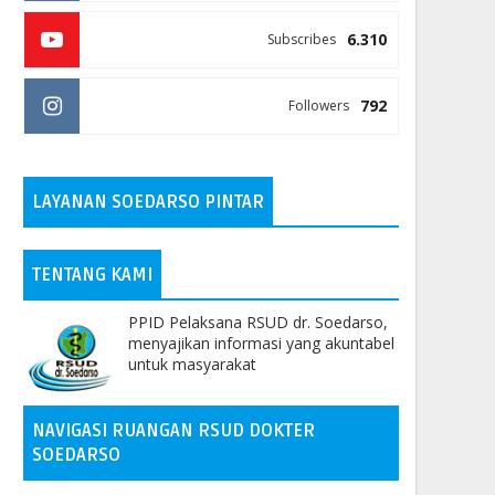
6.310
Subscribes
792
Followers
LAYANAN SOEDARSO PINTAR
Memperingati Kenaikan Yesus Kristu
TENTANG KAMI
PPID RSUD dr. Soedarso
May 14, 2026
PPID Pelaksana RSUD dr. Soedarso,
menyajikan informasi yang akuntabel
untuk masyarakat
NAVIGASI RUANGAN RSUD DOKTER
SOEDARSO