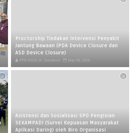
Proctorship Tindakan Intervensi Penyakit
da
Jantung Bawaan (PDA Device Closure dan
ASD Device Closure)
PPID RSUD dr. Soedarso
May 09, 2026
Asistensi dan Sosialisasi SPO Pengisian
a
SEKAMPADI (Survei Kepuasan Masyarakat
Aplikasi Daring) oleh Biro Organisasi