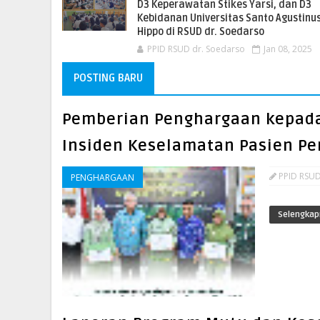
D3 Keperawatan Stikes Yarsi, dan D3
Kebidanan Universitas Santo Agustinu
Hippo di RSUD dr. Soedarso
PPID RSUD dr. Soedarso
Jan 08, 2025
POSTING BARU
Pemberian Penghargaan kepada 
Insiden Keselamatan Pasien Pe
PPID RSUD
PENGHARGAAN
Selengkap