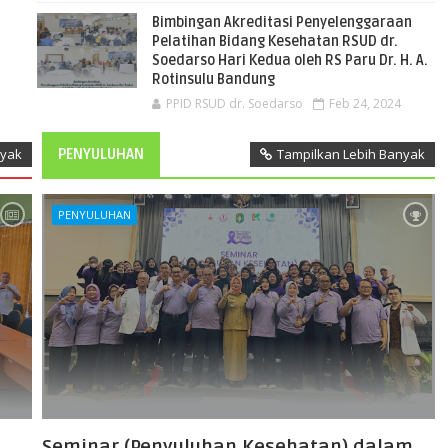
Bimbingan Akreditasi Penyelenggaraan
Pelatihan Bidang Kesehatan RSUD dr.
Soedarso Hari Kedua oleh RS Paru Dr. H. A.
Rotinsulu Bandung
PPID RSUD dr. Soedarso
Feb 24, 2024
nyak
PENYULUHAN
Tampilkan Lebih Banyak
PENYULUHAN
Seminar (Penyuluhan Kesehatan) dalam