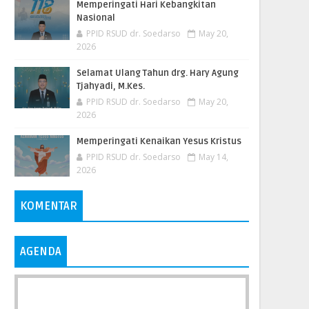
Memperingati Hari Kebangkitan
Nasional
PPID RSUD dr. Soedarso
May 20,
2026
Selamat Ulang Tahun drg. Hary Agung
Tjahyadi, M.Kes.
PPID RSUD dr. Soedarso
May 20,
2026
Memperingati Kenaikan Yesus Kristus
PPID RSUD dr. Soedarso
May 14,
2026
KOMENTAR
AGENDA