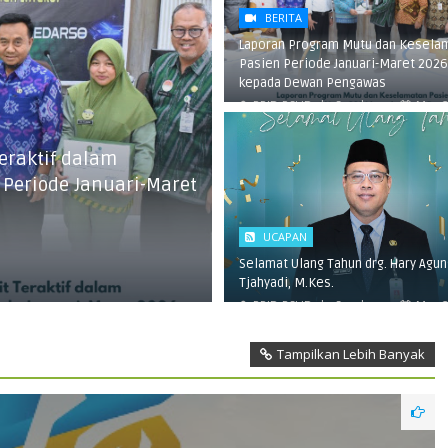
BERITA
Laporan Program Mutu dan Kesela
Pasien Periode Januari-Maret 2026
kepada Dewan Pengawas
PPID RSUD dr. Soedarso
May 2
2026
eraktif dalam
 Periode Januari-Maret
UCAPAN
Selamat Ulang Tahun drg. Hary Agun
Tjahyadi, M.Kes.
PPID RSUD dr. Soedarso
May 2
2026
Tampilkan Lebih Banyak