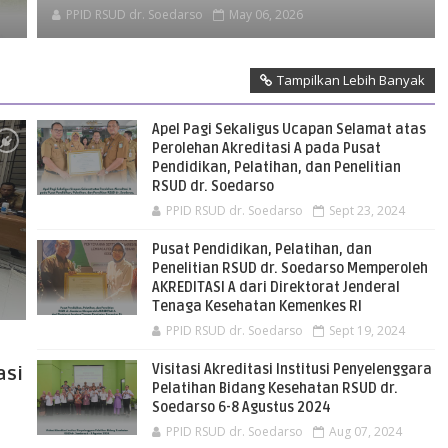
PPID RSUD dr. Soedarso
May 06, 2026
Tampilkan Lebih Banyak
Apel Pagi Sekaligus Ucapan Selamat atas
Perolehan Akreditasi A pada Pusat
Pendidikan, Pelatihan, dan Penelitian
RSUD dr. Soedarso
PPID RSUD dr. Soedarso
Sept 23, 2024
Pusat Pendidikan, Pelatihan, dan
Penelitian RSUD dr. Soedarso Memperoleh
AKREDITASI A dari Direktorat Jenderal
Tenaga Kesehatan Kemenkes RI
PPID RSUD dr. Soedarso
Sept 19, 2024
Visitasi Akreditasi Institusi Penyelenggara
asi
Pelatihan Bidang Kesehatan RSUD dr.
Soedarso 6-8 Agustus 2024
PPID RSUD dr. Soedarso
Aug 07, 2024