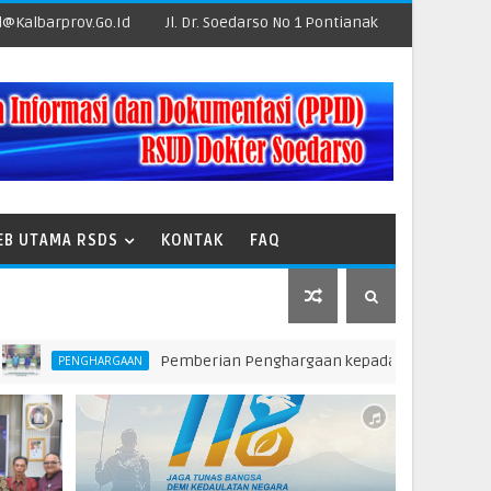
@kalbarprov.go.id
Jl. Dr. Soedarso No 1 Pontianak
EB UTAMA RSDS
KONTAK
FAQ
Pemberian Penghargaan kepada Unit Teraktif dalam Pelap
HARGAAN