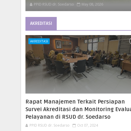
PPID RSUD dr. Soedarso
May 08, 2026
AKREDITASI
AKREDITASI
Rapat Manajemen Terkait Persiapan
Survei Akreditasi dan Monitoring Evalu
Pelayanan di RSUD dr. Soedarso
PPID RSUD dr. Soedarso
Oct 07, 2024