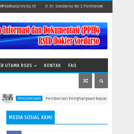
@kalbarprov.go.id
Jl. Dr. Soedarso No 1 Pontianak
EB UTAMA RSDS
KONTAK
FAQ
Pemberian Penghargaan kepada Unit Teraktif dalam Pe
PENGHARGAAN
MEDIA SOSIAL KAMI