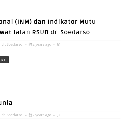
ional (INM) dan Indikator Mutu
Rawat Jalan RSUD dr. Soedarso
 dr. Soedarso
2 years ago
nya
unia
 dr. Soedarso
2 years ago