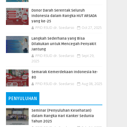
Donor Darah Serentak Seluruh
Indonesia dalam Rangka HUT ARSADA
yang ke-25
PPID RSUD dr. Soedarso
Oct 27, 2025
Langkah Sederhana yang Bisa
Dilakukan untuk Mencegah Penyakit
Jantung
PPID RSUD dr. Soedarso
Sept 29,
2025
Semarak Kemerdekaan Indonesia ke-
80
PPID RSUD dr. Soedarso
Aug 08, 2025
PENYULUHAN
Seminar (Penyuluhan Kesehatan)
dalam Rangka Hari Kanker Sedunia
Tahun 2025