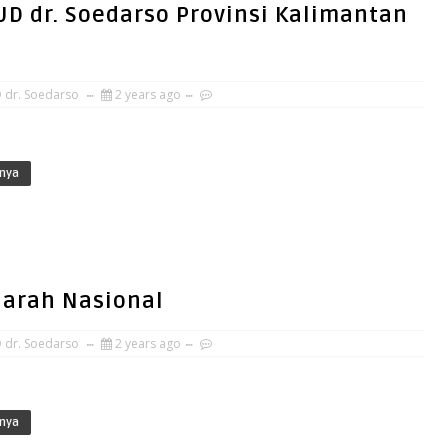
UD dr. Soedarso Provinsi Kalimantan
 dr. Soedarso
2 years ago
nya
arah Nasional
 dr. Soedarso
2 years ago
nya