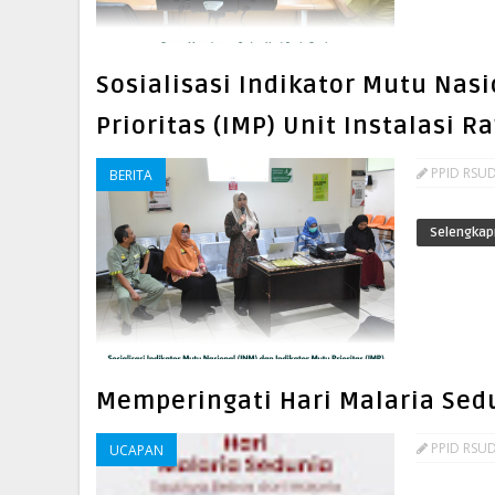
Sosialisasi Indikator Mutu Nas
Prioritas (IMP) Unit Instalasi 
PPID RSUD
BERITA
Selengkap
Memperingati Hari Malaria Sed
PPID RSUD
UCAPAN