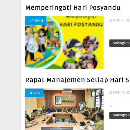
Memperingati Hari Posyandu
PPID RSUD
UCAPAN
...
Selengkap
Rapat Manajemen Setiap Hari S
PPID RSUD
BERITA
...
Selengkap