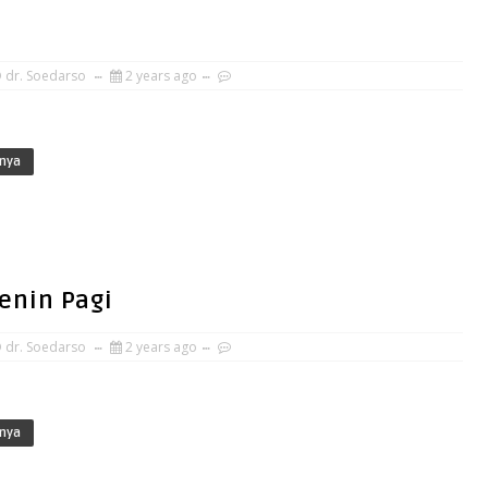
 dr. Soedarso
2 years ago
nya
enin Pagi
 dr. Soedarso
2 years ago
nya