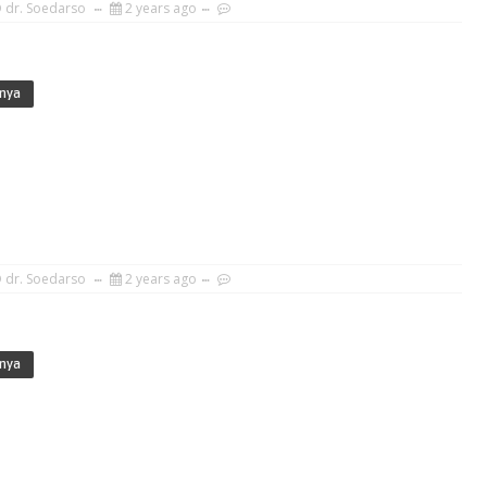
 dr. Soedarso
2 years ago
nya
 dr. Soedarso
2 years ago
nya