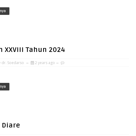
nya
 XXVIII Tahun 2024
 dr. Soedarso
2 years ago
nya
 Diare