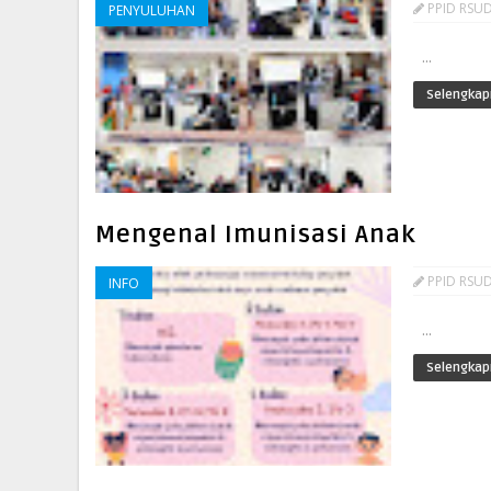
PPID RSUD
PENYULUHAN
...
Selengkap
Mengenal Imunisasi Anak
PPID RSUD
INFO
...
Selengkap