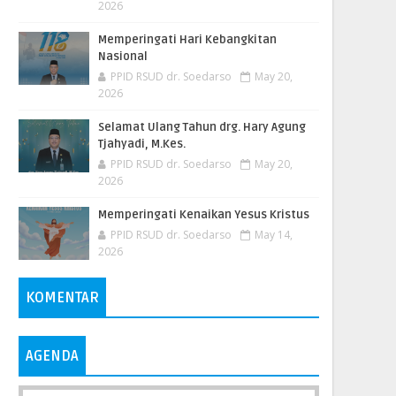
2026
Memperingati Hari Kebangkitan
Nasional
PPID RSUD dr. Soedarso
May 20,
2026
Selamat Ulang Tahun drg. Hary Agung
Tjahyadi, M.Kes.
PPID RSUD dr. Soedarso
May 20,
2026
Memperingati Kenaikan Yesus Kristus
PPID RSUD dr. Soedarso
May 14,
2026
KOMENTAR
AGENDA