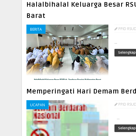
Halalbihalal Keluarga Besar RS
Barat
PPID RSUD
BERITA
...
Selengkap
Memperingati Hari Demam Berd
PPID RSUD
UCAPAN
...
Selengkap