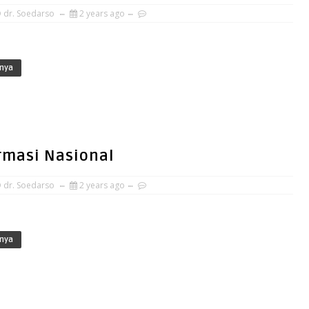
 dr. Soedarso
2 years ago
nya
rmasi Nasional
 dr. Soedarso
2 years ago
nya