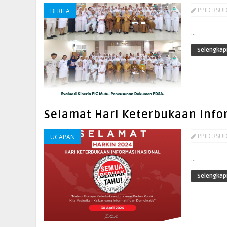
PPID RSUD
BERITA
...
Selengkap
Selamat Hari Keterbukaan Info
PPID RSUD
UCAPAN
...
Selengkap