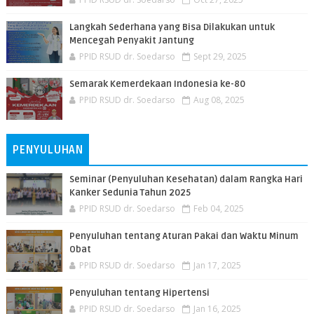
Langkah Sederhana yang Bisa Dilakukan untuk
Mencegah Penyakit Jantung
PPID RSUD dr. Soedarso
Sept 29, 2025
Semarak Kemerdekaan Indonesia ke-80
PPID RSUD dr. Soedarso
Aug 08, 2025
PENYULUHAN
Seminar (Penyuluhan Kesehatan) dalam Rangka Hari
Kanker Sedunia Tahun 2025
PPID RSUD dr. Soedarso
Feb 04, 2025
Penyuluhan tentang Aturan Pakai dan Waktu Minum
Obat
PPID RSUD dr. Soedarso
Jan 17, 2025
Penyuluhan tentang Hipertensi
PPID RSUD dr. Soedarso
Jan 16, 2025