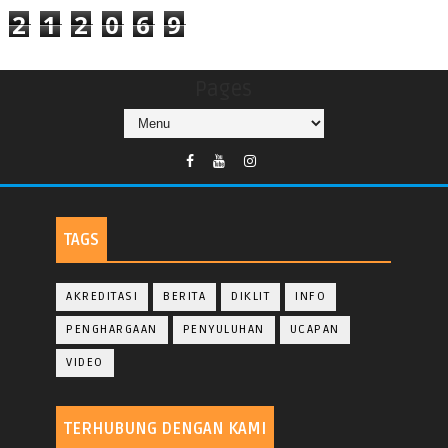
2
1
2
0
6
9
Pages
TAGS
AKREDITASI
BERITA
DIKLIT
INFO
PENGHARGAAN
PENYULUHAN
UCAPAN
VIDEO
TERHUBUNG DENGAN KAMI