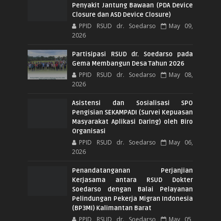
Penyakit Jantung Bawaan (PDA Device
Closure dan ASD Device Closure)
PPID RSUD dr. Soedarso
May 09,
2026
Partisipasi RSUD dr. Soedarso pada
Gema Membangun Desa Tahun 2026
PPID RSUD dr. Soedarso
May 08,
2026
Asistensi dan Sosialisasi SPO
Pengisian SEKAMPADI (Survei Kepuasan
Masyarakat Aplikasi Daring) oleh Biro
Organisasi
PPID RSUD dr. Soedarso
May 06,
2026
Penandatanganan Perjanjian
Kerjasama antara RSUD Dokter
Soedarso dengan Balai Pelayanan
Pelindungan Pekerja Migran Indonesia
(BP3MI) Kalimantan Barat
PPID RSUD dr. Soedarso
May 05,