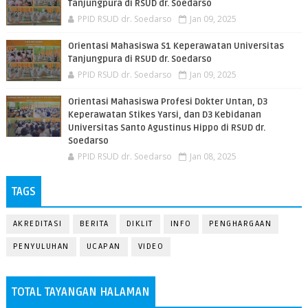
Tanjungpura di RSUD dr. Soedarso
PPID RSUD dr. Soedarso
Jan 09, 2025
Orientasi Mahasiswa S1 Keperawatan Universitas
Tanjungpura di RSUD dr. Soedarso
PPID RSUD dr. Soedarso
Jan 09, 2025
Orientasi Mahasiswa Profesi Dokter Untan, D3
Keperawatan Stikes Yarsi, dan D3 Kebidanan
Universitas Santo Agustinus Hippo di RSUD dr.
Soedarso
PPID RSUD dr. Soedarso
Jan 08, 2025
TAGS
AKREDITASI
BERITA
DIKLIT
INFO
PENGHARGAAN
PENYULUHAN
UCAPAN
VIDEO
TOTAL TAYANGAN HALAMAN