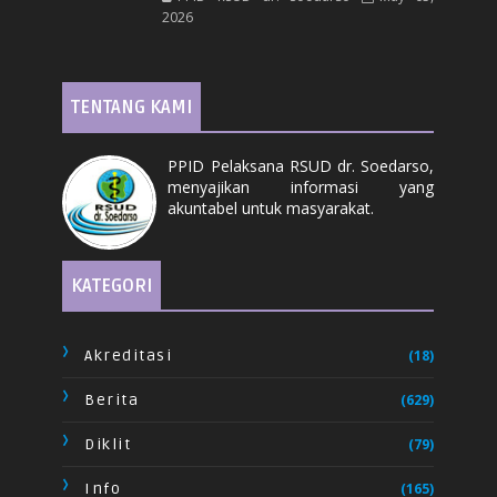
2026
TENTANG KAMI
PPID Pelaksana RSUD dr. Soedarso,
menyajikan informasi yang
akuntabel untuk masyarakat.
KATEGORI
Akreditasi
(18)
Berita
(629)
Diklit
(79)
Info
(165)