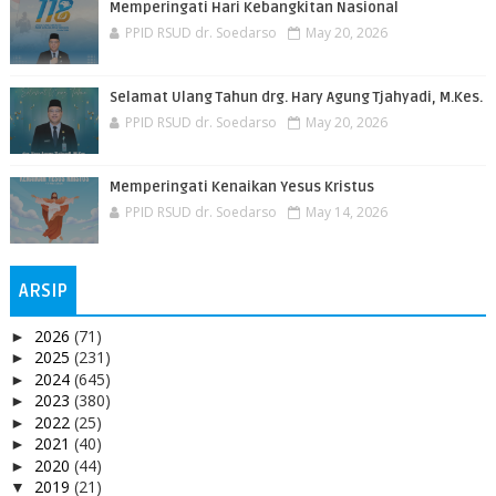
Memperingati Hari Kebangkitan Nasional
PPID RSUD dr. Soedarso
May 20, 2026
Selamat Ulang Tahun drg. Hary Agung Tjahyadi, M.Kes.
PPID RSUD dr. Soedarso
May 20, 2026
Memperingati Kenaikan Yesus Kristus
PPID RSUD dr. Soedarso
May 14, 2026
ARSIP
2026
(71)
►
2025
(231)
►
2024
(645)
►
2023
(380)
►
2022
(25)
►
2021
(40)
►
2020
(44)
►
2019
(21)
▼