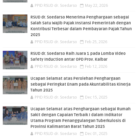
PPID RSUD dr. Soedarso
May 22, 2026
RSUD dr. Soedarso Menerima Penghargaan sebagai
Salah Satu Wajib Pajak Instansi Pemerintah dengan
Kontribusi Terbesar dalam Pembayaran Pajak Tahun
2025
PPID RSUD dr. Soedarso
Feb 25, 2026
RSUD dr. Soedarso Raih Juara 1 pada Lomba Video
Safety Induction antar OPD Prov. Kalbar
PPID RSUD dr. Soedarso
Feb 12, 2026
Ucapan Selamat atas Perolehan Penghargaan
sebagai Peringkat Enam pada Akuntabilitas Kinerja
Tahun 2025
PPID RSUD dr. Soedarso
Dec 15, 2025
Ucapan Selamat atas Penghargaan sebagai Rumah
Sakit dengan Capaian Terbaik I dalam Indikator
Utama Program Penanggulangan Tuberkulosis di
Provinsi Kalimantan Barat Tahun 2025
PPID RSUD dr. Soedarso
Dec 01, 2025