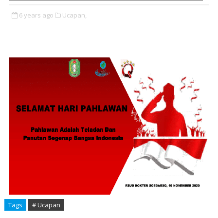
6 years ago
Ucapan,
Tags
# Ucapan