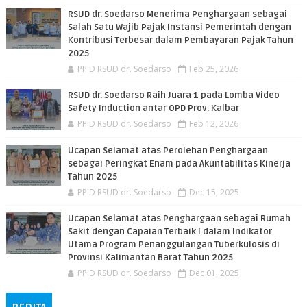
RSUD dr. Soedarso Menerima Penghargaan sebagai
Salah Satu Wajib Pajak Instansi Pemerintah dengan
Kontribusi Terbesar dalam Pembayaran Pajak Tahun
2025
PPID RSUD dr. Soedarso
Feb 25, 2026
RSUD dr. Soedarso Raih Juara 1 pada Lomba Video
Safety Induction antar OPD Prov. Kalbar
PPID RSUD dr. Soedarso
Feb 12, 2026
Ucapan Selamat atas Perolehan Penghargaan
sebagai Peringkat Enam pada Akuntabilitas Kinerja
Tahun 2025
PPID RSUD dr. Soedarso
Dec 15, 2025
Ucapan Selamat atas Penghargaan sebagai Rumah
Sakit dengan Capaian Terbaik I dalam Indikator
Utama Program Penanggulangan Tuberkulosis di
Provinsi Kalimantan Barat Tahun 2025
PPID RSUD dr. Soedarso
Dec 01, 2025