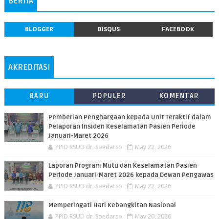
BERITA
BLOGGER
DISQUS
FACEBOOK
AKREDITASI
BARU
POPULER
KOMENTAR
Pemberian Penghargaan kepada Unit Teraktif dalam
Pelaporan Insiden Keselamatan Pasien Periode
Januari-Maret 2026
PPID RSUD dr. Soedarso
May 22, 2026
Laporan Program Mutu dan Keselamatan Pasien
Periode Januari-Maret 2026 kepada Dewan Pengawas
PPID RSUD dr. Soedarso
May 22, 2026
Memperingati Hari Kebangkitan Nasional
PPID RSUD dr. Soedarso
May 20, 2026