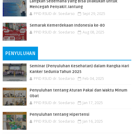
Langkah Sederhana yang Bisa Dilakukan untuk
Mencegah Penyakit Jantung
PPID RSUD dr. Soedarso
Sept 29, 2025
Semarak Kemerdekaan Indonesia ke-80
PPID RSUD dr. Soedarso
Aug 08, 2025
PENYULUHAN
Seminar (Penyuluhan Kesehatan) dalam Rangka Hari
Kanker Sedunia Tahun 2025
PPID RSUD dr. Soedarso
Feb 04, 2025
Penyuluhan tentang Aturan Pakai dan Waktu Minum
Obat
PPID RSUD dr. Soedarso
Jan 17, 2025
Penyuluhan tentang Hipertensi
PPID RSUD dr. Soedarso
Jan 16, 2025