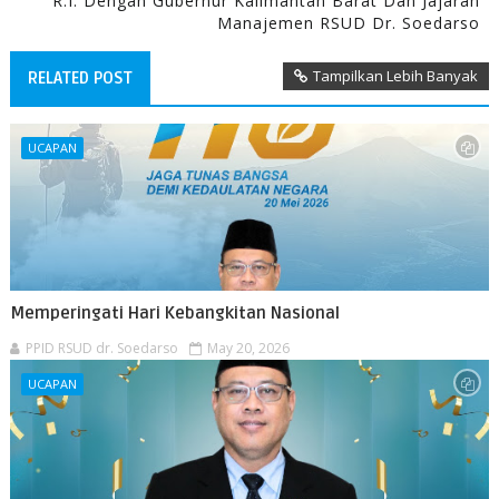
R.I. Dengan Gubernur Kalimantan Barat Dan Jajaran
Manajemen RSUD Dr. Soedarso
Tampilkan Lebih Banyak
RELATED POST
UCAPAN
Memperingati Hari Kebangkitan Nasional
PPID RSUD dr. Soedarso
May 20, 2026
UCAPAN