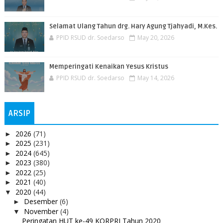
Selamat Ulang Tahun drg. Hary Agung Tjahyadi, M.Kes.
PPID RSUD dr. Soedarso
May 20, 2026
Memperingati Kenaikan Yesus Kristus
PPID RSUD dr. Soedarso
May 14, 2026
ARSIP
2026
(71)
►
2025
(231)
►
2024
(645)
►
2023
(380)
►
2022
(25)
►
2021
(40)
►
2020
(44)
▼
Desember
(6)
►
November
(4)
▼
Peringatan HUT ke-49 KORPRI Tahun 2020