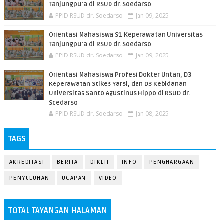
Tanjungpura di RSUD dr. Soedarso
PPID RSUD dr. Soedarso
Jan 09, 2025
Orientasi Mahasiswa S1 Keperawatan Universitas
Tanjungpura di RSUD dr. Soedarso
PPID RSUD dr. Soedarso
Jan 09, 2025
Orientasi Mahasiswa Profesi Dokter Untan, D3
Keperawatan Stikes Yarsi, dan D3 Kebidanan
Universitas Santo Agustinus Hippo di RSUD dr.
Soedarso
PPID RSUD dr. Soedarso
Jan 08, 2025
TAGS
AKREDITASI
BERITA
DIKLIT
INFO
PENGHARGAAN
PENYULUHAN
UCAPAN
VIDEO
TOTAL TAYANGAN HALAMAN