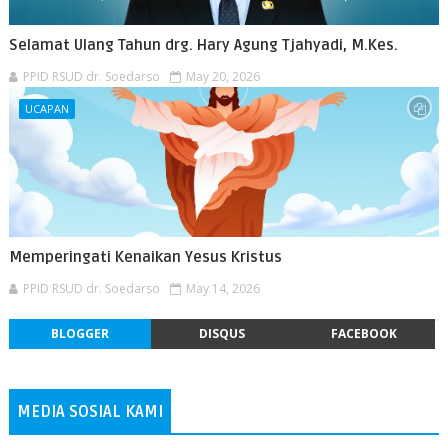
Selamat Ulang Tahun drg. Hary Agung Tjahyadi, M.Kes.
PPID RSUD dr. Soedarso
May 20, 2026
UCAPAN
Memperingati Kenaikan Yesus Kristus
PPID RSUD dr. Soedarso
May 14, 2026
BLOGGER
DISQUS
FACEBOOK
MEDIA SOSIAL KAMI