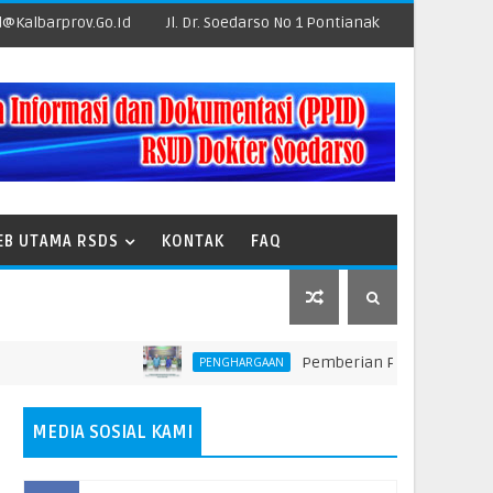
@kalbarprov.go.id
Jl. Dr. Soedarso No 1 Pontianak
EB UTAMA RSDS
KONTAK
FAQ
Pemberian Penghargaan kepada Un
PENGHARGAAN
MEDIA SOSIAL KAMI