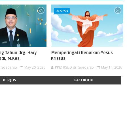
UCAPAN
ng Tahun drg. Hary
Memperingati Kenaikan Yesus
di, M.Kes.
Kristus
. Soedarso
May 20, 2026
PPID RSUD dr. Soedarso
May 14, 2026
DISQUS
FACEBOOK