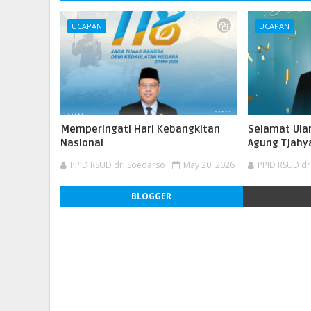
UCAPAN
UCAPAN
Memperingati Hari Kebangkitan
Selamat Ula
Nasional
Agung Tjahya
PPID RSUD dr. Soedarso
May 20, 2026
PPID RSUD dr
BLOGGER