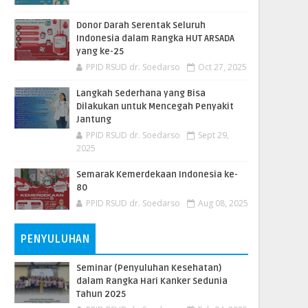
Donor Darah Serentak Seluruh
Indonesia dalam Rangka HUT ARSADA
yang ke-25
PPID RSUD dr. Soedarso
Oct 27, 2025
Langkah Sederhana yang Bisa
Dilakukan untuk Mencegah Penyakit
Jantung
PPID RSUD dr. Soedarso
Sept 29,
2025
Semarak Kemerdekaan Indonesia ke-
80
PPID RSUD dr. Soedarso
Aug 08, 2025
PENYULUHAN
Seminar (Penyuluhan Kesehatan)
dalam Rangka Hari Kanker Sedunia
Tahun 2025