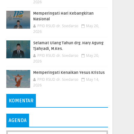
2026
Memperingati Hari Kebangkitan
Nasional
PPID RSUD dr. Soedarso
May 20,
2026
Selamat Ulang Tahun drg. Hary Agung
Tjahyadi, M.Kes.
PPID RSUD dr. Soedarso
May 20,
2026
Memperingati Kenaikan Yesus Kristus
PPID RSUD dr. Soedarso
May 14,
2026
KOMENTAR
AGENDA