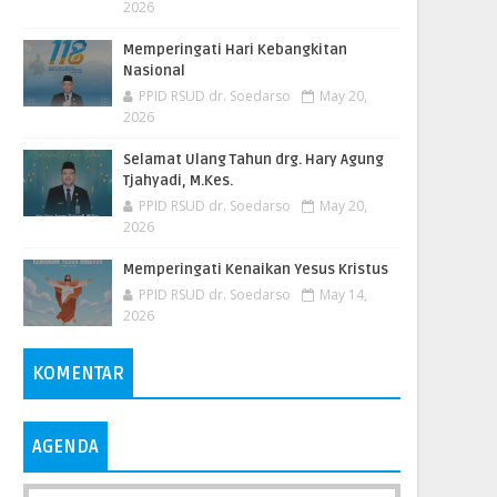
2026
Memperingati Hari Kebangkitan
Nasional
PPID RSUD dr. Soedarso
May 20,
2026
Selamat Ulang Tahun drg. Hary Agung
Tjahyadi, M.Kes.
PPID RSUD dr. Soedarso
May 20,
2026
Memperingati Kenaikan Yesus Kristus
PPID RSUD dr. Soedarso
May 14,
2026
KOMENTAR
AGENDA