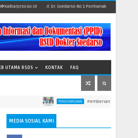
@kalbarprov.go.id
Jl. Dr. Soedarso No 1 Pontianak
EB UTAMA RSDS
KONTAK
FAQ
Pemberian Penghargaan kepada Un
PENGHARGAAN
MEDIA SOSIAL KAMI