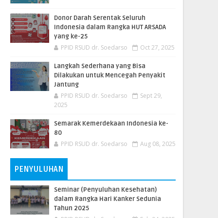
Donor Darah Serentak Seluruh
Indonesia dalam Rangka HUT ARSADA
yang ke-25
PPID RSUD dr. Soedarso
Oct 27, 2025
Langkah Sederhana yang Bisa
Dilakukan untuk Mencegah Penyakit
Jantung
PPID RSUD dr. Soedarso
Sept 29,
2025
Semarak Kemerdekaan Indonesia ke-
80
PPID RSUD dr. Soedarso
Aug 08, 2025
PENYULUHAN
Seminar (Penyuluhan Kesehatan)
dalam Rangka Hari Kanker Sedunia
Tahun 2025