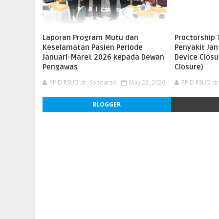
Laporan Program Mutu dan
Proctorship 
Keselamatan Pasien Periode
Penyakit Ja
Januari-Maret 2026 kepada Dewan
Device Closu
Pengawas
Closure)
PPID RSUD dr. Soedarso
May 22, 2026
PPID RSUD dr
BLOGGER