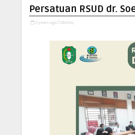
Persatuan RSUD dr. So
3 years ago
Berita,