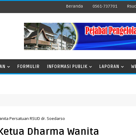
Beranda
0561-737701
Rsud
NAN
FORMULIR
INFORMASI PUBLIK
LAPORAN
W
nita Persatuan RSUD dr. Soedarso
 Ketua Dharma Wanita