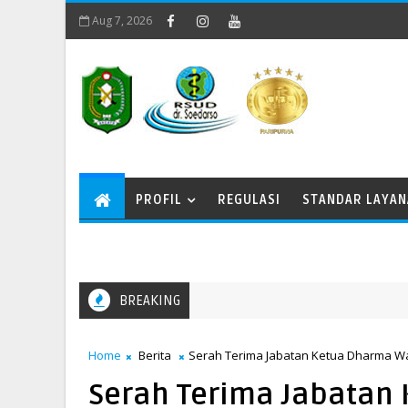
Aug 7, 2026
PROFIL
REGULASI
STANDAR LAYA
BREAKING
Memperingati Kenaikan Yesus Kristus
AN
Home
Berita
Serah Terima Jabatan Ketua Dharma Wa
Serah Terima Jabatan