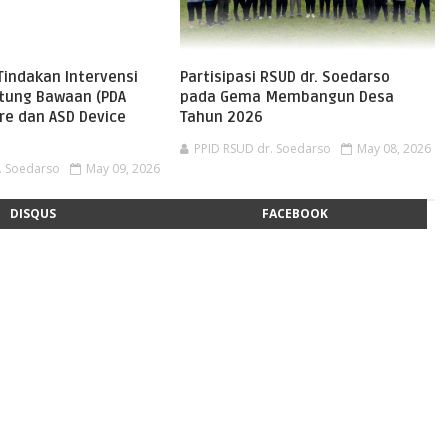
Tindakan Intervensi
Partisipasi RSUD dr. Soedarso
ntung Bawaan (PDA
pada Gema Membangun Desa
re dan ASD Device
Tahun 2026
PPID RSUD dr. Soedarso
May 08, 2026
. Soedarso
May 09, 2026
DISQUS
FACEBOOK