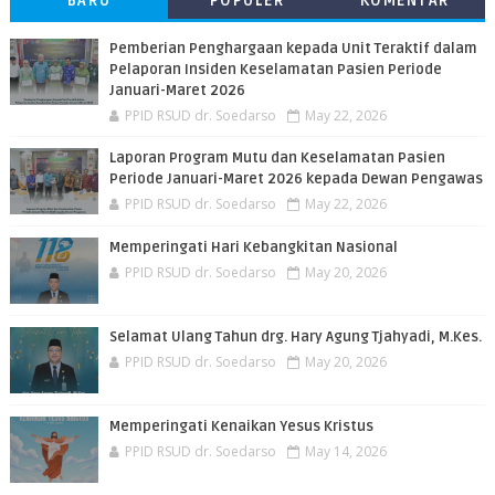
BARU
POPULER
KOMENTAR
Pemberian Penghargaan kepada Unit Teraktif dalam
Pelaporan Insiden Keselamatan Pasien Periode
Januari-Maret 2026
PPID RSUD dr. Soedarso
May 22, 2026
Laporan Program Mutu dan Keselamatan Pasien
Periode Januari-Maret 2026 kepada Dewan Pengawas
PPID RSUD dr. Soedarso
May 22, 2026
Memperingati Hari Kebangkitan Nasional
PPID RSUD dr. Soedarso
May 20, 2026
Selamat Ulang Tahun drg. Hary Agung Tjahyadi, M.Kes.
PPID RSUD dr. Soedarso
May 20, 2026
Memperingati Kenaikan Yesus Kristus
PPID RSUD dr. Soedarso
May 14, 2026