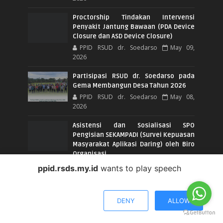
Proctorship Tindakan Intervensi
Penyakit Jantung Bawaan (PDA Device
Closure dan ASD Device Closure)
PPID RSUD dr. Soedarso
May 09,
2026
Partisipasi RSUD dr. Soedarso pada
Gema Membangun Desa Tahun 2026
PPID RSUD dr. Soedarso
May 08,
2026
Asistensi dan Sosialisasi SPO
Pengisian SEKAMPADI (Survei Kepuasan
Masyarakat Aplikasi Daring) oleh Biro
Organisasi
PPID RSUD dr. Soedarso
May 06,
ppid.rsds.my.id
wants to play speech
2026
Penandatanganan Perjanjian
DENY
ALLOW
Kerjasama antara RSUD Dokter
Soedarso dengan Balai Pelayanan
Pelindungan Pekerja Migran Indonesia