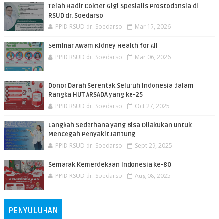
Telah Hadir Dokter Gigi Spesialis Prostodonsia di
RSUD dr. Soedarso
PPID RSUD dr. Soedarso
Mar 17, 2026
Seminar Awam Kidney Health for All
PPID RSUD dr. Soedarso
Mar 06, 2026
Donor Darah Serentak Seluruh Indonesia dalam
Rangka HUT ARSADA yang ke-25
PPID RSUD dr. Soedarso
Oct 27, 2025
Langkah Sederhana yang Bisa Dilakukan untuk
Mencegah Penyakit Jantung
PPID RSUD dr. Soedarso
Sept 29, 2025
Semarak Kemerdekaan Indonesia ke-80
PPID RSUD dr. Soedarso
Aug 08, 2025
PENYULUHAN