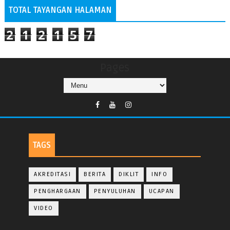
TOTAL TAYANGAN HALAMAN
2
1
2
1
5
7
Pages
TAGS
AKREDITASI
BERITA
DIKLIT
INFO
PENGHARGAAN
PENYULUHAN
UCAPAN
VIDEO