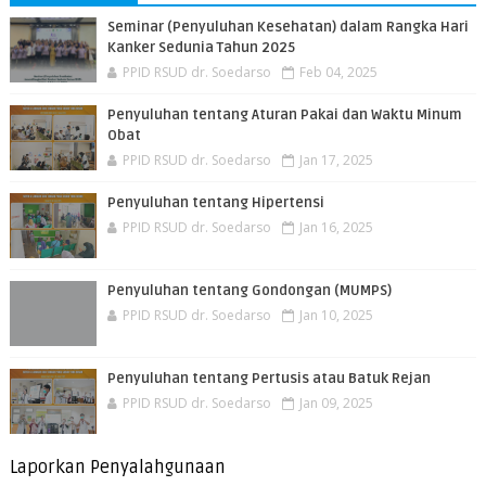
Seminar (Penyuluhan Kesehatan) dalam Rangka Hari
Kanker Sedunia Tahun 2025
PPID RSUD dr. Soedarso
Feb 04, 2025
Penyuluhan tentang Aturan Pakai dan Waktu Minum
Obat
PPID RSUD dr. Soedarso
Jan 17, 2025
Penyuluhan tentang Hipertensi
PPID RSUD dr. Soedarso
Jan 16, 2025
Penyuluhan tentang Gondongan (MUMPS)
PPID RSUD dr. Soedarso
Jan 10, 2025
Penyuluhan tentang Pertusis atau Batuk Rejan
PPID RSUD dr. Soedarso
Jan 09, 2025
Laporkan Penyalahgunaan