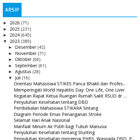
ARSIP
2026
(71)
►
2025
(231)
►
2024
(645)
►
2023
(380)
▼
Desember
(42)
►
November
(71)
►
Oktober
(66)
►
September
(61)
►
Agustus
(28)
►
Juli
(16)
▼
Orientasi Mahasiswa STIKES Panca Bhakti dan Profes...
Memperingati World Hepatitis Day: One Life, One Liver
Kegiatan Rapat Ketua Ruangan Rumah Sakit RSUD dr. ...
Penyuluhan Kesehatan tentang DBD
Pembekalan Mahasiswa STIKARA Sintang
Diagram Periode Emas Penanganan Stroke
Selamat Hari Anak Nasional
Manfaat Minum Air Putih bagi Tubuh Manusia
Penyuluhan Kesehatan tentang Stunting
Penyuluhan Kesehatan mengenai PHBS, Waspada DBD, P...