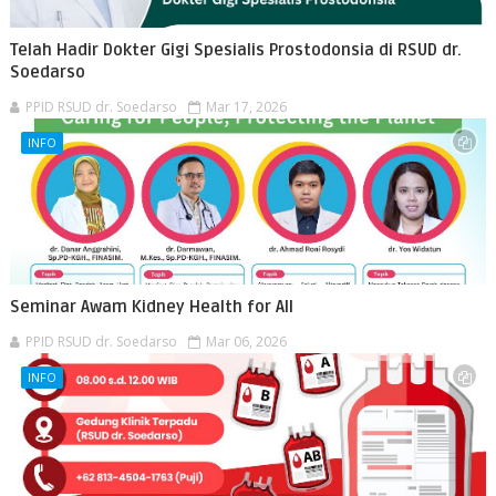
Telah Hadir Dokter Gigi Spesialis Prostodonsia di RSUD dr.
Soedarso
PPID RSUD dr. Soedarso
Mar 17, 2026
INFO
Seminar Awam Kidney Health for All
PPID RSUD dr. Soedarso
Mar 06, 2026
INFO