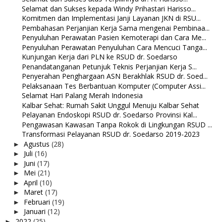
Selamat dan Sukses kepada Windy Prihastari Harisso...
Komitmen dan Implementasi Janji Layanan JKN di RSU...
Pembahasan Perjanjian Kerja Sama mengenai Pembinaa...
Penyuluhan Perawatan Pasien Kemoterapi dan Cara Me...
Penyuluhan Perawatan Penyuluhan Cara Mencuci Tanga...
Kunjungan Kerja dari PLN ke RSUD dr. Soedarso
Penandatanganan Petunjuk Teknis Perjanjian Kerja S...
Penyerahan Penghargaan ASN Berakhlak RSUD dr. Soed...
Pelaksanaan Tes Berbantuan Komputer (Computer Assi...
Selamat Hari Palang Merah Indonesia
Kalbar Sehat: Rumah Sakit Unggul Menuju Kalbar Sehat
Pelayanan Endoskopi RSUD dr. Soedarso Provinsi Kal...
Pengawasan Kawasan Tanpa Rokok di Lingkungan RSUD ...
Transformasi Pelayanan RSUD dr. Soedarso 2019-2023
Agustus
(28)
►
Juli
(16)
►
Juni
(17)
►
Mei
(21)
►
April
(10)
►
Maret
(17)
►
Februari
(19)
►
Januari
(12)
►
2022
(25)
►