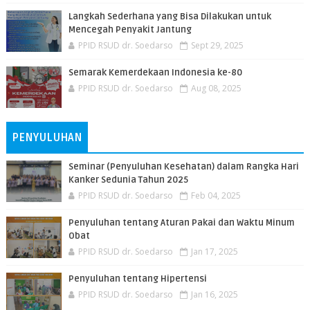
Langkah Sederhana yang Bisa Dilakukan untuk
Mencegah Penyakit Jantung
PPID RSUD dr. Soedarso
Sept 29, 2025
Semarak Kemerdekaan Indonesia ke-80
PPID RSUD dr. Soedarso
Aug 08, 2025
PENYULUHAN
Seminar (Penyuluhan Kesehatan) dalam Rangka Hari
Kanker Sedunia Tahun 2025
PPID RSUD dr. Soedarso
Feb 04, 2025
Penyuluhan tentang Aturan Pakai dan Waktu Minum
Obat
PPID RSUD dr. Soedarso
Jan 17, 2025
Penyuluhan tentang Hipertensi
PPID RSUD dr. Soedarso
Jan 16, 2025