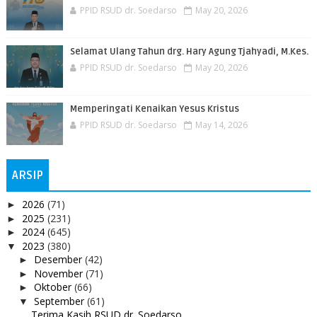
PPID RSUD dr. Soedarso
May 20, 2026
Selamat Ulang Tahun drg. Hary Agung Tjahyadi, M.Kes.
PPID RSUD dr. Soedarso
May 20, 2026
Memperingati Kenaikan Yesus Kristus
PPID RSUD dr. Soedarso
May 14, 2026
ARSIP
2026
(71)
►
2025
(231)
►
2024
(645)
►
2023
(380)
▼
Desember
(42)
►
November
(71)
►
Oktober
(66)
►
September
(61)
▼
Terima Kasih RSUD dr. Soedarso