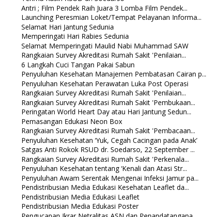
Antri ; Film Pendek Raih Juara 3 Lomba Film Pendek...
Launching Peresmian Loket/Tempat Pelayanan Informa...
Selamat Hari Jantung Sedunia
Memperingati Hari Rabies Sedunia
Selamat Memperingati Maulid Nabi Muhammad SAW
Rangkaian Survey Akreditasi Rumah Sakit 'Penilaian...
6 Langkah Cuci Tangan Pakai Sabun
Penyuluhan Kesehatan Manajemen Pembatasan Cairan p...
Penyuluhan Kesehatan Perawatan Luka Post Operasi
Rangkaian Survey Akreditasi Rumah Sakit 'Penilaian...
Rangkaian Survey Akreditasi Rumah Sakit 'Pembukaan...
Peringatan World Heart Day atau Hari Jantung Sedun...
Pemasangan Edukasi Neon Box
Rangkaian Survey Akreditasi Rumah Sakit 'Pembacaan...
Penyuluhan Kesehatan ‘Yuk, Cegah Cacingan pada Anak’
Satgas Anti Rokok RSUD dr. Soedarso, 22 September ...
Rangkaian Survey Akreditasi Rumah Sakit 'Perkenala...
Penyuluhan Kesehatan tentang ‘Kenali dan Atasi Str...
Penyuluhan Awam Serentak Mengenai Infeksi Jamur pa...
Pendistribusian Media Edukasi Kesehatan Leaflet da...
Pendistribusian Media Edukasi Leaflet
Pendistribusian Media Edukasi Poster
Pengucapan Ikrar Netralitas ASN dan Penandatangana...