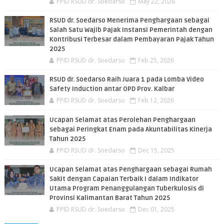
PPID RSUD dr. Soedarso
May 22, 2026
RSUD dr. Soedarso Menerima Penghargaan sebagai
Salah Satu Wajib Pajak Instansi Pemerintah dengan
Kontribusi Terbesar dalam Pembayaran Pajak Tahun
2025
PPID RSUD dr. Soedarso
Feb 25, 2026
RSUD dr. Soedarso Raih Juara 1 pada Lomba Video
Safety Induction antar OPD Prov. Kalbar
PPID RSUD dr. Soedarso
Feb 12, 2026
Ucapan Selamat atas Perolehan Penghargaan
sebagai Peringkat Enam pada Akuntabilitas Kinerja
Tahun 2025
PPID RSUD dr. Soedarso
Dec 15, 2025
Ucapan Selamat atas Penghargaan sebagai Rumah
Sakit dengan Capaian Terbaik I dalam Indikator
Utama Program Penanggulangan Tuberkulosis di
Provinsi Kalimantan Barat Tahun 2025
PPID RSUD dr. Soedarso
Dec 01, 2025