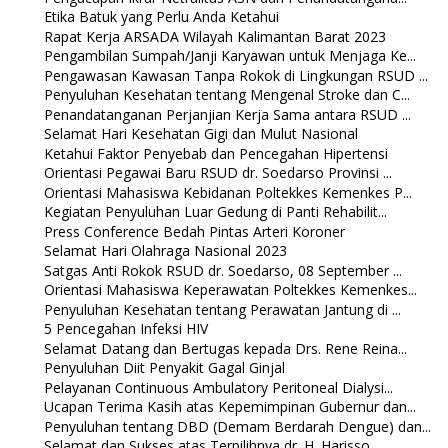
Etika Batuk yang Perlu Anda Ketahui
Rapat Kerja ARSADA Wilayah Kalimantan Barat 2023
Pengambilan Sumpah/Janji Karyawan untuk Menjaga Ke...
Pengawasan Kawasan Tanpa Rokok di Lingkungan RSUD ...
Penyuluhan Kesehatan tentang Mengenal Stroke dan C...
Penandatanganan Perjanjian Kerja Sama antara RSUD ...
Selamat Hari Kesehatan Gigi dan Mulut Nasional
Ketahui Faktor Penyebab dan Pencegahan Hipertensi
Orientasi Pegawai Baru RSUD dr. Soedarso Provinsi ...
Orientasi Mahasiswa Kebidanan Poltekkes Kemenkes P...
Kegiatan Penyuluhan Luar Gedung di Panti Rehabilit...
Press Conference Bedah Pintas Arteri Koroner
Selamat Hari Olahraga Nasional 2023
Satgas Anti Rokok RSUD dr. Soedarso, 08 September ...
Orientasi Mahasiswa Keperawatan Poltekkes Kemenkes...
Penyuluhan Kesehatan tentang Perawatan Jantung di ...
5 Pencegahan Infeksi HIV
Selamat Datang dan Bertugas kepada Drs. Rene Reina...
Penyuluhan Diit Penyakit Gagal Ginjal
Pelayanan Continuous Ambulatory Peritoneal Dialysi...
Ucapan Terima Kasih atas Kepemimpinan Gubernur dan...
Penyuluhan tentang DBD (Demam Berdarah Dengue) dan...
Selamat dan Sukses atas Terpilihnya dr. H. Harisso...