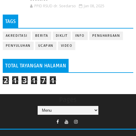
PPID RSUD dr. Soedarso
Jan 08, 2025
TAGS
AKREDITASI
BERITA
DIKLIT
INFO
PENGHARGAAN
PENYULUHAN
UCAPAN
VIDEO
TOTAL TAYANGAN HALAMAN
2
1
3
1
7
1
Pages