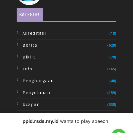
KATEGORI
Akreditasi
(18)
Berita
(629)
Diklit
(79)
Info
(165)
Penghargaan
(48)
Penyuluhan
(159)
Ucapan
(335)
Video
(28)
ppid.rsds.my.id
wants to play speech