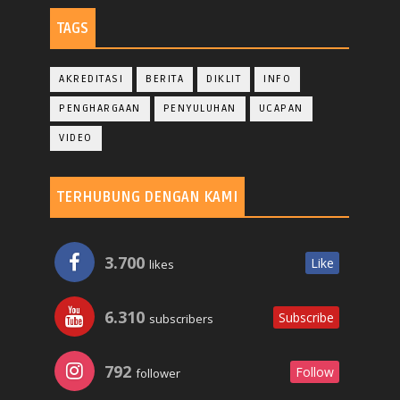
TAGS
AKREDITASI
BERITA
DIKLIT
INFO
PENGHARGAAN
PENYULUHAN
UCAPAN
VIDEO
TERHUBUNG DENGAN KAMI
3.700
Like
likes
6.310
Subscribe
subscribers
792
Follow
follower