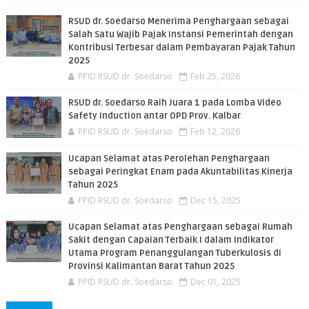
RSUD dr. Soedarso Menerima Penghargaan sebagai
Salah Satu Wajib Pajak Instansi Pemerintah dengan
Kontribusi Terbesar dalam Pembayaran Pajak Tahun
2025
PPID RSUD dr. Soedarso
Feb 25, 2026
RSUD dr. Soedarso Raih Juara 1 pada Lomba Video
Safety Induction antar OPD Prov. Kalbar
PPID RSUD dr. Soedarso
Feb 12, 2026
Ucapan Selamat atas Perolehan Penghargaan
sebagai Peringkat Enam pada Akuntabilitas Kinerja
Tahun 2025
PPID RSUD dr. Soedarso
Dec 15, 2025
Ucapan Selamat atas Penghargaan sebagai Rumah
Sakit dengan Capaian Terbaik I dalam Indikator
Utama Program Penanggulangan Tuberkulosis di
Provinsi Kalimantan Barat Tahun 2025
PPID RSUD dr. Soedarso
Dec 01, 2025