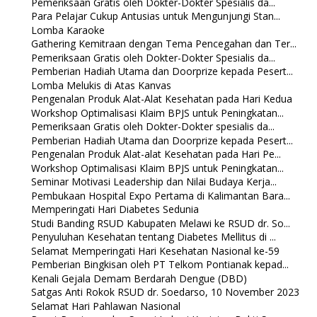
Pemeriksaan Gratis oleh Dokter-Dokter Spesialis da...
Para Pelajar Cukup Antusias untuk Mengunjungi Stan...
Lomba Karaoke
Gathering Kemitraan dengan Tema Pencegahan dan Ter...
Pemeriksaan Gratis oleh Dokter-Dokter Spesialis da...
Pemberian Hadiah Utama dan Doorprize kepada Pesert...
Lomba Melukis di Atas Kanvas
Pengenalan Produk Alat-Alat Kesehatan pada Hari Kedua
Workshop Optimalisasi Klaim BPJS untuk Peningkatan...
Pemeriksaan Gratis oleh Dokter-Dokter spesialis da...
Pemberian Hadiah Utama dan Doorprize kepada Pesert...
Pengenalan Produk Alat-alat Kesehatan pada Hari Pe...
Workshop Optimalisasi Klaim BPJS untuk Peningkatan...
Seminar Motivasi Leadership dan Nilai Budaya Kerja...
Pembukaan Hospital Expo Pertama di Kalimantan Bara...
Memperingati Hari Diabetes Sedunia
Studi Banding RSUD Kabupaten Melawi ke RSUD dr. So...
Penyuluhan Kesehatan tentang Diabetes Mellitus di ...
Selamat Memperingati Hari Kesehatan Nasional ke-59
Pemberian Bingkisan oleh PT Telkom Pontianak kepad...
Kenali Gejala Demam Berdarah Dengue (DBD)
Satgas Anti Rokok RSUD dr. Soedarso, 10 November 2023
Selamat Hari Pahlawan Nasional