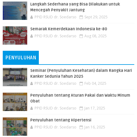
Langkah Sederhana yang Bisa Dilakukan untuk
Mencegah Penyakit Jantung
PPID RSUD dr. Soedarso
Sept 29, 2025
Semarak Kemerdekaan Indonesia ke-80
PPID RSUD dr. Soedarso
Aug 08, 2025
PENYULUHAN
Seminar (Penyuluhan Kesehatan) dalam Rangka Hari
Kanker Sedunia Tahun 2025
PPID RSUD dr. Soedarso
Feb 04, 2025
Penyuluhan tentang Aturan Pakai dan Waktu Minum
Obat
PPID RSUD dr. Soedarso
Jan 17, 2025
Penyuluhan tentang Hipertensi
PPID RSUD dr. Soedarso
Jan 16, 2025