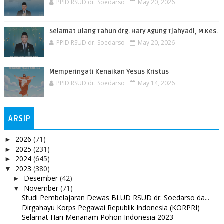
PPID RSUD dr. Soedarso
May 20, 2026
Selamat Ulang Tahun drg. Hary Agung Tjahyadi, M.Kes.
PPID RSUD dr. Soedarso
May 20, 2026
Memperingati Kenaikan Yesus Kristus
PPID RSUD dr. Soedarso
May 14, 2026
ARSIP
2026
(71)
►
2025
(231)
►
2024
(645)
►
2023
(380)
▼
Desember
(42)
►
November
(71)
▼
Studi Pembelajaran Dewas BLUD RSUD dr. Soedarso da...
Dirgahayu Korps Pegawai Republik Indonesia (KORPRI)
Selamat Hari Menanam Pohon Indonesia 2023