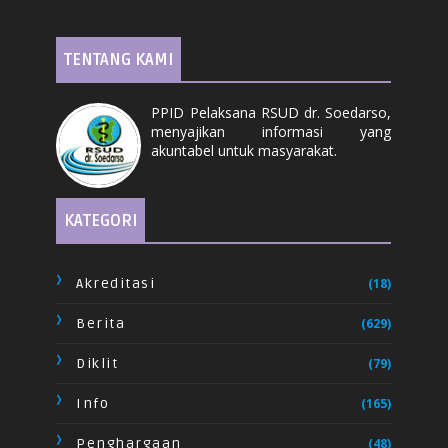
TENTANG KAMI
PPID Pelaksana RSUD dr. Soedarso,
menyajikan informasi yang
akuntabel untuk masyarakat.
KATEGORI
Akreditasi
(18)
Berita
(629)
Diklit
(79)
Info
(165)
Penghargaan
(48)