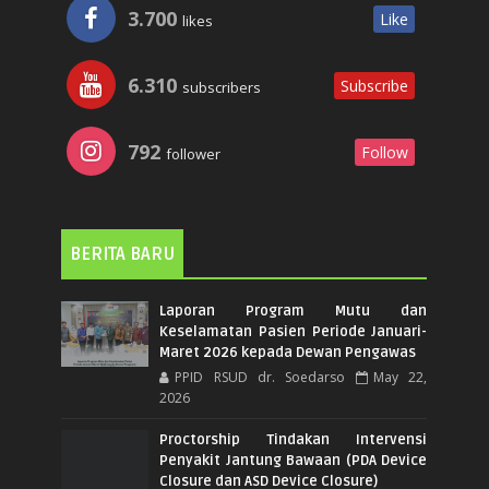
3.700
Like
likes
6.310
Subscribe
subscribers
792
Follow
follower
BERITA BARU
Laporan Program Mutu dan
Keselamatan Pasien Periode Januari-
Maret 2026 kepada Dewan Pengawas
PPID RSUD dr. Soedarso
May 22,
2026
Proctorship Tindakan Intervensi
Penyakit Jantung Bawaan (PDA Device
Closure dan ASD Device Closure)