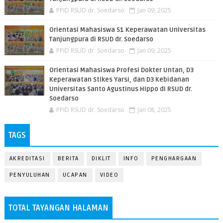
PPID RSUD dr. Soedarso
Jan 09, 2025
Orientasi Mahasiswa S1 Keperawatan Universitas
Tanjungpura di RSUD dr. Soedarso
PPID RSUD dr. Soedarso
Jan 09, 2025
Orientasi Mahasiswa Profesi Dokter Untan, D3
Keperawatan Stikes Yarsi, dan D3 Kebidanan
Universitas Santo Agustinus Hippo di RSUD dr.
Soedarso
PPID RSUD dr. Soedarso
Jan 08, 2025
TAGS
AKREDITASI
BERITA
DIKLIT
INFO
PENGHARGAAN
PENYULUHAN
UCAPAN
VIDEO
TOTAL TAYANGAN HALAMAN