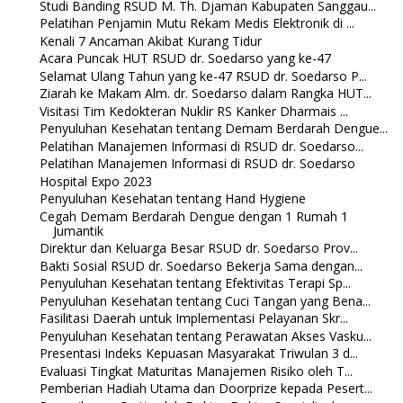
Studi Banding RSUD M. Th. Djaman Kabupaten Sanggau...
Pelatihan Penjamin Mutu Rekam Medis Elektronik di ...
Kenali 7 Ancaman Akibat Kurang Tidur
Acara Puncak HUT RSUD dr. Soedarso yang ke-47
Selamat Ulang Tahun yang ke-47 RSUD dr. Soedarso P...
Ziarah ke Makam Alm. dr. Soedarso dalam Rangka HUT...
Visitasi Tim Kedokteran Nuklir RS Kanker Dharmais ...
Penyuluhan Kesehatan tentang Demam Berdarah Dengue...
Pelatihan Manajemen Informasi di RSUD dr. Soedarso...
Pelatihan Manajemen Informasi di RSUD dr. Soedarso
Hospital Expo 2023
Penyuluhan Kesehatan tentang Hand Hygiene
Cegah Demam Berdarah Dengue dengan 1 Rumah 1
Jumantik
Direktur dan Keluarga Besar RSUD dr. Soedarso Prov...
Bakti Sosial RSUD dr. Soedarso Bekerja Sama dengan...
Penyuluhan Kesehatan tentang Efektivitas Terapi Sp...
Penyuluhan Kesehatan tentang Cuci Tangan yang Bena...
Fasilitasi Daerah untuk Implementasi Pelayanan Skr...
Penyuluhan Kesehatan tentang Perawatan Akses Vasku...
Presentasi Indeks Kepuasan Masyarakat Triwulan 3 d...
Evaluasi Tingkat Maturitas Manajemen Risiko oleh T...
Pemberian Hadiah Utama dan Doorprize kepada Pesert...