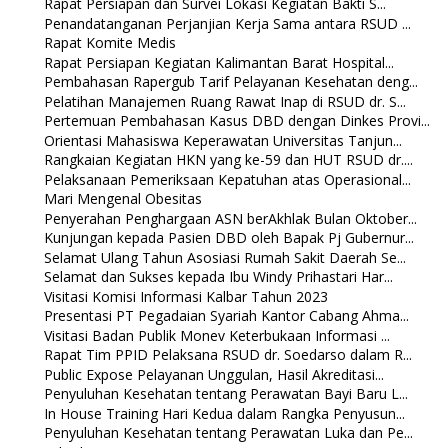
Rapat Persiapan dan Survei Lokasi Kegiatan Bakti S...
Penandatanganan Perjanjian Kerja Sama antara RSUD ...
Rapat Komite Medis
Rapat Persiapan Kegiatan Kalimantan Barat Hospital...
Pembahasan Rapergub Tarif Pelayanan Kesehatan deng...
Pelatihan Manajemen Ruang Rawat Inap di RSUD dr. S...
Pertemuan Pembahasan Kasus DBD dengan Dinkes Provi...
Orientasi Mahasiswa Keperawatan Universitas Tanjun...
Rangkaian Kegiatan HKN yang ke-59 dan HUT RSUD dr....
Pelaksanaan Pemeriksaan Kepatuhan atas Operasional...
Mari Mengenal Obesitas
Penyerahan Penghargaan ASN berAkhlak Bulan Oktober...
Kunjungan kepada Pasien DBD oleh Bapak Pj Gubernur...
Selamat Ulang Tahun Asosiasi Rumah Sakit Daerah Se...
Selamat dan Sukses kepada Ibu Windy Prihastari Har...
Visitasi Komisi Informasi Kalbar Tahun 2023
Presentasi PT Pegadaian Syariah Kantor Cabang Ahma...
Visitasi Badan Publik Monev Keterbukaan Informasi ...
Rapat Tim PPID Pelaksana RSUD dr. Soedarso dalam R...
Public Expose Pelayanan Unggulan, Hasil Akreditasi...
Penyuluhan Kesehatan tentang Perawatan Bayi Baru L...
In House Training Hari Kedua dalam Rangka Penyusun...
Penyuluhan Kesehatan tentang Perawatan Luka dan Pe...