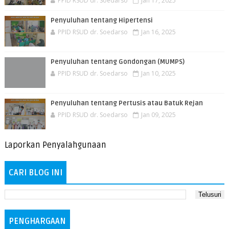
PPID RSUD dr. Soedarso
Jan 17, 2025
Penyuluhan tentang Hipertensi
PPID RSUD dr. Soedarso
Jan 16, 2025
Penyuluhan tentang Gondongan (MUMPS)
PPID RSUD dr. Soedarso
Jan 10, 2025
Penyuluhan tentang Pertusis atau Batuk Rejan
PPID RSUD dr. Soedarso
Jan 09, 2025
Laporkan Penyalahgunaan
CARI BLOG INI
PENGHARGAAN