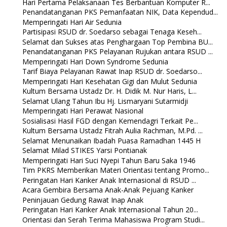
Hari Pertama Pelaksanaan Tes Berbantuan Komputer R...
Penandatanganan PKS Pemanfaatan NIK, Data Kependud...
Memperingati Hari Air Sedunia
Partisipasi RSUD dr. Soedarso sebagai Tenaga Keseh...
Selamat dan Sukses atas Penghargaan Top Pembina BU...
Penandatanganan PKS Pelayanan Rujukan antara RSUD ...
Memperingati Hari Down Syndrome Sedunia
Tarif Biaya Pelayanan Rawat Inap RSUD dr. Soedarso...
Memperingati Hari Kesehatan Gigi dan Mulut Sedunia
Kultum Bersama Ustadz Dr. H. Didik M. Nur Haris, L...
Selamat Ulang Tahun Ibu Hj. Lismaryani Sutarmidji
Memperingati Hari Perawat Nasional
Sosialisasi Hasil FGD dengan Kemendagri Terkait Pe...
Kultum Bersama Ustadz Fitrah Aulia Rachman, M.Pd. ...
Selamat Menunaikan Ibadah Puasa Ramadhan 1445 H
Selamat Milad STIKES Yarsi Pontianak
Memperingati Hari Suci Nyepi Tahun Baru Saka 1946
Tim PKRS Memberikan Materi Orientasi tentang Promo...
Peringatan Hari Kanker Anak Internasional di RSUD ...
Acara Gembira Bersama Anak-Anak Pejuang Kanker
Peninjauan Gedung Rawat Inap Anak
Peringatan Hari Kanker Anak Internasional Tahun 20...
Orientasi dan Serah Terima Mahasiswa Program Studi...