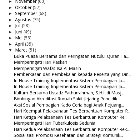
November
(60)
►
Oktober
(57)
►
September
(68)
►
Agustus
(75)
►
Juli
(58)
►
Juni
(49)
►
Mei
(53)
►
April
(35)
►
Maret
(51)
▼
Buka Puasa Bersama dan Peringatan Nuzulul Quran Ta...
Memperingati Hari Paskah
Memperingati Wafat Isa Al Masih
Pemberkasan dan Pembekalan kepada Peserta yang Din...
In House Training Implementasi Sistem Pembagian Ja...
In House Training Implementasi Sistem Pembagian Ja...
Kultum Bersama Ustadz Fathurrahman, S.H.I. di Masj...
Bimbingan Akreditasi Rumah Sakit Jejaring Pendidik...
Aksi Sosial Pembagian Kado Ceria bagi Anak Pejuang...
Hari Keempat Pelaksanaan Tes Berbantuan Komputer R...
Hari Ketiga Pelaksanaan Tes Berbantuan Komputer Re...
Memperingati Hari Tuberkulosis Sedunia
Hari Kedua Pelaksanaan Tes Berbantuan Komputer Rek...
Sosialisasi Promosi Kesehatan dan Strategi Komunik...