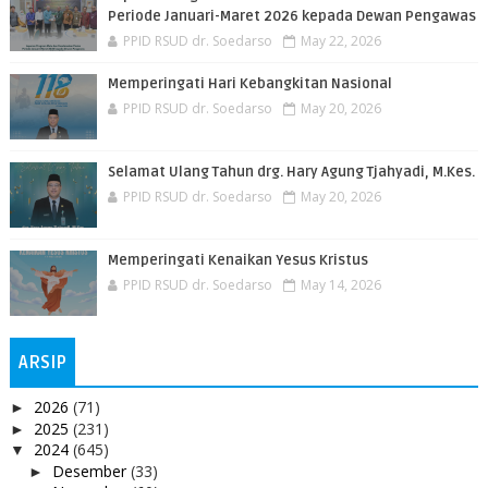
Periode Januari-Maret 2026 kepada Dewan Pengawas
PPID RSUD dr. Soedarso
May 22, 2026
Memperingati Hari Kebangkitan Nasional
PPID RSUD dr. Soedarso
May 20, 2026
Selamat Ulang Tahun drg. Hary Agung Tjahyadi, M.Kes.
PPID RSUD dr. Soedarso
May 20, 2026
Memperingati Kenaikan Yesus Kristus
PPID RSUD dr. Soedarso
May 14, 2026
ARSIP
2026
(71)
►
2025
(231)
►
2024
(645)
▼
Desember
(33)
►