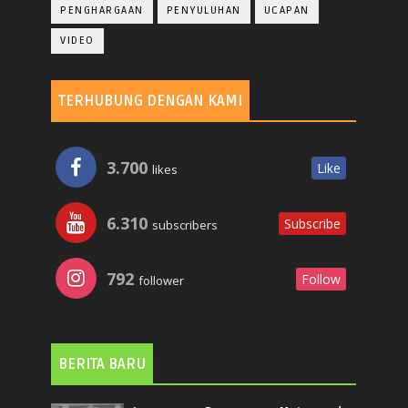
PENGHARGAAN
PENYULUHAN
UCAPAN
VIDEO
TERHUBUNG DENGAN KAMI
3.700
Like
likes
6.310
Subscribe
subscribers
792
Follow
follower
BERITA BARU