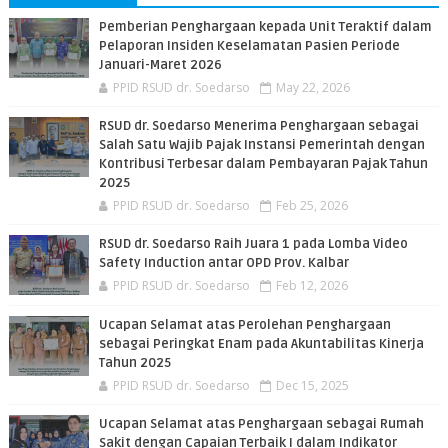
Pemberian Penghargaan kepada Unit Teraktif dalam
Pelaporan Insiden Keselamatan Pasien Periode
Januari-Maret 2026
PPID RSUD dr. Soedarso
May 22, 2026
RSUD dr. Soedarso Menerima Penghargaan sebagai
Salah Satu Wajib Pajak Instansi Pemerintah dengan
Kontribusi Terbesar dalam Pembayaran Pajak Tahun
2025
PPID RSUD dr. Soedarso
Feb 25, 2026
RSUD dr. Soedarso Raih Juara 1 pada Lomba Video
Safety Induction antar OPD Prov. Kalbar
PPID RSUD dr. Soedarso
Feb 12, 2026
Ucapan Selamat atas Perolehan Penghargaan
sebagai Peringkat Enam pada Akuntabilitas Kinerja
Tahun 2025
PPID RSUD dr. Soedarso
Dec 15, 2025
Ucapan Selamat atas Penghargaan sebagai Rumah
Sakit dengan Capaian Terbaik I dalam Indikator