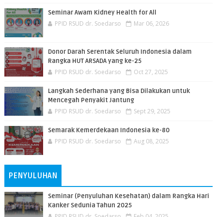
Seminar Awam Kidney Health for All
PPID RSUD dr. Soedarso
Mar 06, 2026
Donor Darah Serentak Seluruh Indonesia dalam
Rangka HUT ARSADA yang ke-25
PPID RSUD dr. Soedarso
Oct 27, 2025
Langkah Sederhana yang Bisa Dilakukan untuk
Mencegah Penyakit Jantung
PPID RSUD dr. Soedarso
Sept 29, 2025
Semarak Kemerdekaan Indonesia ke-80
PPID RSUD dr. Soedarso
Aug 08, 2025
PENYULUHAN
Seminar (Penyuluhan Kesehatan) dalam Rangka Hari
Kanker Sedunia Tahun 2025
PPID RSUD dr. Soedarso
Feb 04, 2025