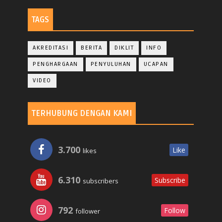
TAGS
AKREDITASI
BERITA
DIKLIT
INFO
PENGHARGAAN
PENYULUHAN
UCAPAN
VIDEO
TERHUBUNG DENGAN KAMI
3.700
Like
likes
6.310
Subscribe
subscribers
792
Follow
follower