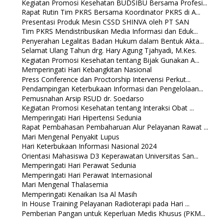
Kegiatan Promosi Kesehatan BUDSIBU Bersama Profesi...
Rapat Rutin Tim PKRS Bersama Koordinator PKRS di A...
Presentasi Produk Mesin CSSD SHINVA oleh PT SAN
Tim PKRS Mendistribusikan Media Informasi dan Eduk...
Penyerahan Legalitas Badan Hukum dalam Bentuk Akta...
Selamat Ulang Tahun drg. Hary Agung Tjahyadi, M.Kes.
Kegiatan Promosi Kesehatan tentang Bijak Gunakan A...
Memperingati Hari Kebangkitan Nasional
Press Conference dan Proctorship Intervensi Perkut...
Pendampingan Keterbukaan Informasi dan Pengelolaan...
Pemusnahan Arsip RSUD dr. Soedarso
Kegiatan Promosi Kesehatan tentang Interaksi Obat ...
Memperingati Hari Hipertensi Sedunia
Rapat Pembahasan Pembaharuan Alur Pelayanan Rawat ...
Mari Mengenal Penyakit Lupus
Hari Keterbukaan Informasi Nasional 2024
Orientasi Mahasiswa D3 Keperawatan Universitas San...
Memperingati Hari Perawat Sedunia
Memperingati Hari Perawat Internasional
Mari Mengenal Thalasemia
Memperingati Kenaikan Isa Al Masih
In House Training Pelayanan Radioterapi pada Hari ...
Pemberian Pangan untuk Keperluan Medis Khusus (PKM...