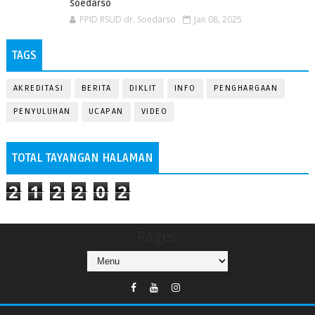
Soedarso
PPID RSUD dr. Soedarso
Jan 08, 2025
TAGS
AKREDITASI
BERITA
DIKLIT
INFO
PENGHARGAAN
PENYULUHAN
UCAPAN
VIDEO
TOTAL TAYANGAN HALAMAN
2
1
2
2
0
2
Pages