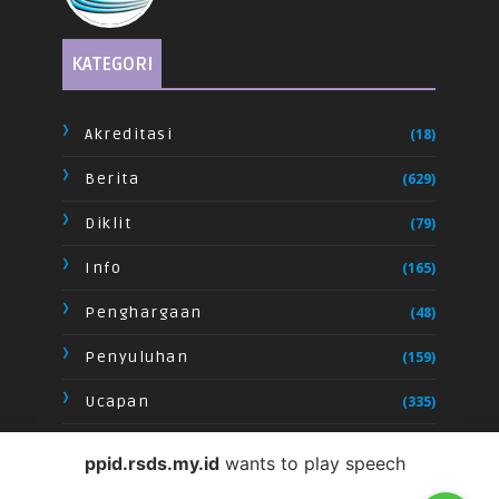
KATEGORI
Akreditasi
(18)
Berita
(629)
Diklit
(79)
Info
(165)
Penghargaan
(48)
Penyuluhan
(159)
Ucapan
(335)
Video
(28)
ppid.rsds.my.id
wants to play speech