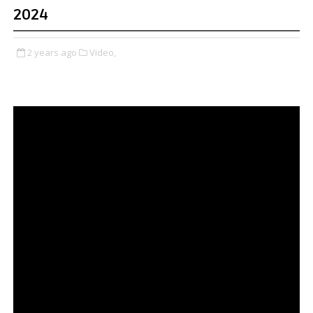
2024
2 years ago
Video,