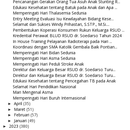
Pencanangan Gerakan Orang Tua Asuh Anak Stunting R...
Edukasi Kesehatan tentang Batuk pada Anak dan Apa ...
Memperingati Hari Thalasemia Sedunia
Entry Meeting Evaluasi Isu Kewilayahan Bidang Kese...
Selamat dan Sukses Windy Prihastari, S.STP., M.Si....
Pembentukan Koperasi Konsumen Rukun Keluarga RSUD ...
Kredential Perawat BLUD RSUD dr. Soedarso Tahun 2024
In House Training Pelayanan Radioterapi pada Hari ...
Koordinasi dengan SMA Katolik Gembala Baik Pontian...
Memperingati Hari Bidan Sedunia
Memperingati Hari Asma Sedunia
Memperingati Hari Peduli Stroke Anak
Direktur dan Keluarga Besar RSUD dr. Soedarso Turu...
Direktur dan Keluarga Besar RSUD dr. Soedarso Turu...
Edukasi Kesehatan tentang Pencegahan TB pada Anak
Selamat Hari Pendidikan Nasional
Mari Mengenal Asma
Memperingati Hari Buruh Internasional
April
(35)
►
Maret
(51)
►
Februari
(57)
►
Januari
(49)
►
2023
(380)
►