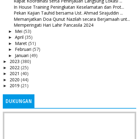
Rapat Koordinasi serta Peninjauan Langsung Lokasi ...
In House Training Peningkatan Keselamatan dan Prot...
Pekan Kajian Tauhid bersama Ust. Ahmad Sirajuddin ...
Memanjatkan Doa Qunut Nazilah secara Berjamaah unt...
Memperingati Hari Lahir Pancasila 2024
Mei
(53)
►
April
(35)
►
Maret
(51)
►
Februari
(57)
►
Januari
(49)
►
2023
(380)
►
2022
(25)
►
2021
(40)
►
2020
(44)
►
2019
(21)
►
DUKUNGAN