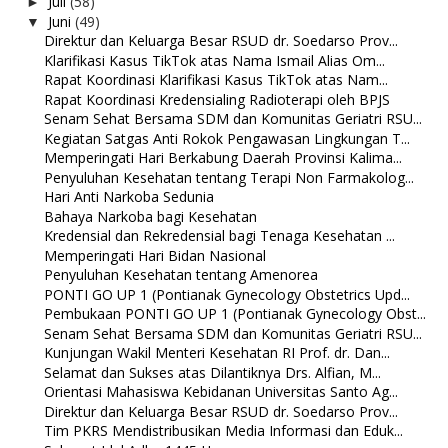
Juli
(58)
►
Juni
(49)
▼
Direktur dan Keluarga Besar RSUD dr. Soedarso Prov...
Klarifikasi Kasus TikTok atas Nama Ismail Alias Om...
Rapat Koordinasi Klarifikasi Kasus TikTok atas Nam...
Rapat Koordinasi Kredensialing Radioterapi oleh BPJS
Senam Sehat Bersama SDM dan Komunitas Geriatri RSU...
Kegiatan Satgas Anti Rokok Pengawasan Lingkungan T...
Memperingati Hari Berkabung Daerah Provinsi Kalima...
Penyuluhan Kesehatan tentang Terapi Non Farmakolog...
Hari Anti Narkoba Sedunia
Bahaya Narkoba bagi Kesehatan
Kredensial dan Rekredensial bagi Tenaga Kesehatan ...
Memperingati Hari Bidan Nasional
Penyuluhan Kesehatan tentang Amenorea
PONTI GO UP 1 (Pontianak Gynecology Obstetrics Upd...
Pembukaan PONTI GO UP 1 (Pontianak Gynecology Obst...
Senam Sehat Bersama SDM dan Komunitas Geriatri RSU...
Kunjungan Wakil Menteri Kesehatan RI Prof. dr. Dan...
Selamat dan Sukses atas Dilantiknya Drs. Alfian, M...
Orientasi Mahasiswa Kebidanan Universitas Santo Ag...
Direktur dan Keluarga Besar RSUD dr. Soedarso Prov...
Tim PKRS Mendistribusikan Media Informasi dan Eduk...