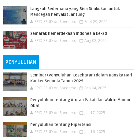
Langkah Sederhana yang Bisa Dilakukan untuk
Mencegah Penyakit Jantung
PPID RSUD dr. Soedarso
Sept 29, 2025
Semarak Kemerdekaan Indonesia ke-80
PPID RSUD dr. Soedarso
Aug 08, 2025
PENYULUHAN
Seminar (Penyuluhan Kesehatan) dalam Rangka Hari
Kanker Sedunia Tahun 2025
PPID RSUD dr. Soedarso
Feb 04, 2025
Penyuluhan tentang Aturan Pakai dan Waktu Minum
Obat
PPID RSUD dr. Soedarso
Jan 17, 2025
Penyuluhan tentang Hipertensi
PPID RSUD dr. Soedarso
Jan 16, 2025