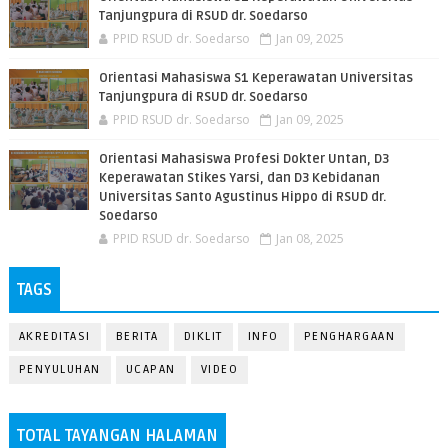
Tanjungpura di RSUD dr. Soedarso
PPID RSUD dr. Soedarso
Jan 09, 2025
Orientasi Mahasiswa S1 Keperawatan Universitas
Tanjungpura di RSUD dr. Soedarso
PPID RSUD dr. Soedarso
Jan 09, 2025
Orientasi Mahasiswa Profesi Dokter Untan, D3
Keperawatan Stikes Yarsi, dan D3 Kebidanan
Universitas Santo Agustinus Hippo di RSUD dr.
Soedarso
PPID RSUD dr. Soedarso
Jan 08, 2025
TAGS
AKREDITASI
BERITA
DIKLIT
INFO
PENGHARGAAN
PENYULUHAN
UCAPAN
VIDEO
TOTAL TAYANGAN HALAMAN