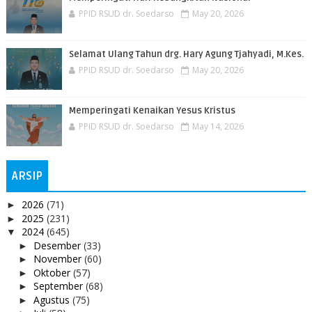
PPID RSUD dr. Soedarso
May 20, 2026
Selamat Ulang Tahun drg. Hary Agung Tjahyadi, M.Kes.
PPID RSUD dr. Soedarso
May 20, 2026
Memperingati Kenaikan Yesus Kristus
PPID RSUD dr. Soedarso
May 14, 2026
ARSIP
2026
(71)
►
2025
(231)
►
2024
(645)
▼
Desember
(33)
►
November
(60)
►
Oktober
(57)
►
September
(68)
►
Agustus
(75)
►