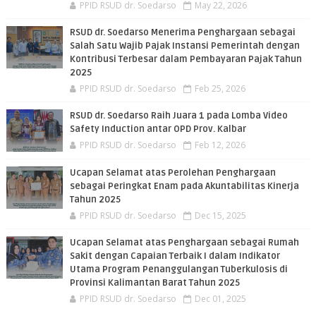
PPID RSUD dr. Soedarso
May 22, 2026
RSUD dr. Soedarso Menerima Penghargaan sebagai
Salah Satu Wajib Pajak Instansi Pemerintah dengan
Kontribusi Terbesar dalam Pembayaran Pajak Tahun
2025
PPID RSUD dr. Soedarso
Feb 25, 2026
RSUD dr. Soedarso Raih Juara 1 pada Lomba Video
Safety Induction antar OPD Prov. Kalbar
PPID RSUD dr. Soedarso
Feb 12, 2026
Ucapan Selamat atas Perolehan Penghargaan
sebagai Peringkat Enam pada Akuntabilitas Kinerja
Tahun 2025
PPID RSUD dr. Soedarso
Dec 15, 2025
Ucapan Selamat atas Penghargaan sebagai Rumah
Sakit dengan Capaian Terbaik I dalam Indikator
Utama Program Penanggulangan Tuberkulosis di
Provinsi Kalimantan Barat Tahun 2025
PPID RSUD dr. Soedarso
Dec 01, 2025