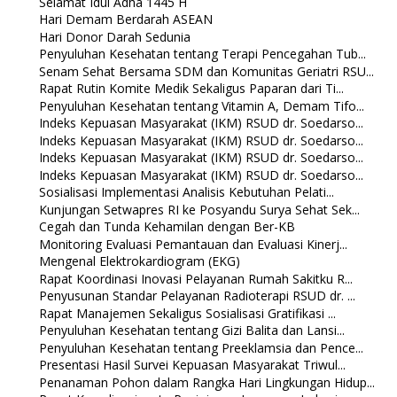
Selamat Idul Adha 1445 H
Hari Demam Berdarah ASEAN
Hari Donor Darah Sedunia
Penyuluhan Kesehatan tentang Terapi Pencegahan Tub...
Senam Sehat Bersama SDM dan Komunitas Geriatri RSU...
Rapat Rutin Komite Medik Sekaligus Paparan dari Ti...
Penyuluhan Kesehatan tentang Vitamin A, Demam Tifo...
Indeks Kepuasan Masyarakat (IKM) RSUD dr. Soedarso...
Indeks Kepuasan Masyarakat (IKM) RSUD dr. Soedarso...
Indeks Kepuasan Masyarakat (IKM) RSUD dr. Soedarso...
Indeks Kepuasan Masyarakat (IKM) RSUD dr. Soedarso...
Sosialisasi Implementasi Analisis Kebutuhan Pelati...
Kunjungan Setwapres RI ke Posyandu Surya Sehat Sek...
Cegah dan Tunda Kehamilan dengan Ber-KB
Monitoring Evaluasi Pemantauan dan Evaluasi Kinerj...
Mengenal Elektrokardiogram (EKG)
Rapat Koordinasi Inovasi Pelayanan Rumah Sakitku R...
Penyusunan Standar Pelayanan Radioterapi RSUD dr. ...
Rapat Manajemen Sekaligus Sosialisasi Gratifikasi ...
Penyuluhan Kesehatan tentang Gizi Balita dan Lansi...
Penyuluhan Kesehatan tentang Preeklamsia dan Pence...
Presentasi Hasil Survei Kepuasan Masyarakat Triwul...
Penanaman Pohon dalam Rangka Hari Lingkungan Hidup...