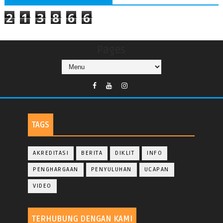
2
1
3
8
6
6
Pages
TAGS
AKREDITASI
BERITA
DIKLIT
INFO
PENGHARGAAN
PENYULUHAN
UCAPAN
VIDEO
TERHUBUNG DENGAN KAMI