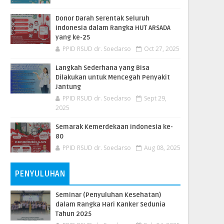
Donor Darah Serentak Seluruh
Indonesia dalam Rangka HUT ARSADA
yang ke-25
PPID RSUD dr. Soedarso
Oct 27, 2025
Langkah Sederhana yang Bisa
Dilakukan untuk Mencegah Penyakit
Jantung
PPID RSUD dr. Soedarso
Sept 29,
2025
Semarak Kemerdekaan Indonesia ke-
80
PPID RSUD dr. Soedarso
Aug 08, 2025
PENYULUHAN
Seminar (Penyuluhan Kesehatan)
dalam Rangka Hari Kanker Sedunia
Tahun 2025