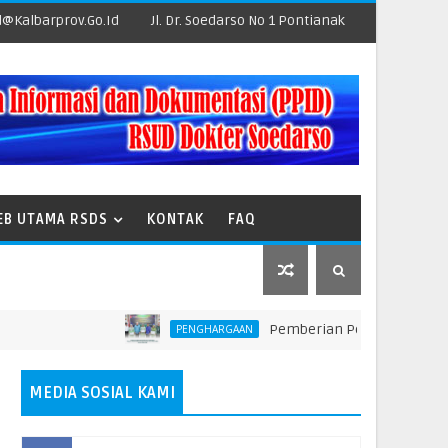
@kalbarprov.go.id
Jl. Dr. Soedarso No 1 Pontianak
EB UTAMA RSDS
KONTAK
FAQ
Pemberian Penghargaan kepada Unit
PENGHARGAAN
MEDIA SOSIAL KAMI