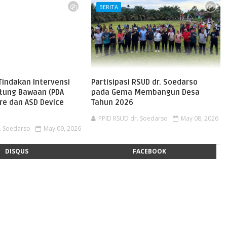
BERITA
Tindakan Intervensi
Partisipasi RSUD dr. Soedarso
ntung Bawaan (PDA
pada Gema Membangun Desa
re dan ASD Device
Tahun 2026
PPID RSUD dr. Soedarso
May 08, 2026
. Soedarso
May 09, 2026
DISQUS
FACEBOOK