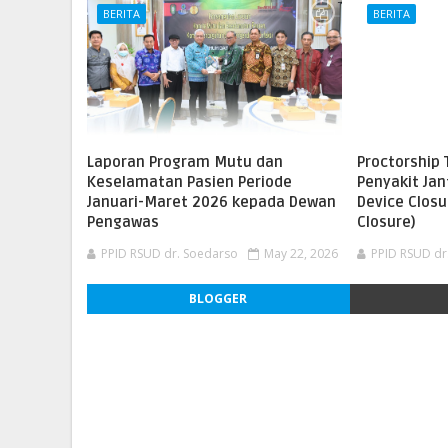
BERITA
BERITA
Laporan Program Mutu dan
Proctorship 
Keselamatan Pasien Periode
Penyakit Ja
Januari-Maret 2026 kepada Dewan
Device Closu
Pengawas
Closure)
PPID RSUD dr. Soedarso
May 22, 2026
PPID RSUD dr
BLOGGER