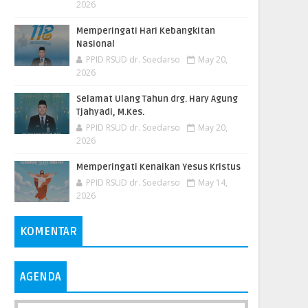
2026
Memperingati Hari Kebangkitan
Nasional
PPID RSUD dr. Soedarso
May 20,
2026
Selamat Ulang Tahun drg. Hary Agung
Tjahyadi, M.Kes.
PPID RSUD dr. Soedarso
May 20,
2026
Memperingati Kenaikan Yesus Kristus
PPID RSUD dr. Soedarso
May 14,
2026
KOMENTAR
AGENDA