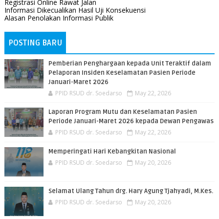
Registrasi Online Rawat Jalan
Informasi Dikecualikan Hasil Uji Konsekuensi
Alasan Penolakan Informasi Publik
POSTING BARU
Pemberian Penghargaan kepada Unit Teraktif dalam
Pelaporan Insiden Keselamatan Pasien Periode
Januari-Maret 2026
PPID RSUD dr. Soedarso
May 22, 2026
Laporan Program Mutu dan Keselamatan Pasien
Periode Januari-Maret 2026 kepada Dewan Pengawas
PPID RSUD dr. Soedarso
May 22, 2026
Memperingati Hari Kebangkitan Nasional
PPID RSUD dr. Soedarso
May 20, 2026
Selamat Ulang Tahun drg. Hary Agung Tjahyadi, M.Kes.
PPID RSUD dr. Soedarso
May 20, 2026