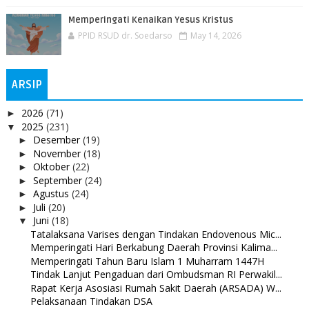
Memperingati Kenaikan Yesus Kristus
PPID RSUD dr. Soedarso
May 14, 2026
ARSIP
2026
(71)
►
2025
(231)
▼
Desember
(19)
►
November
(18)
►
Oktober
(22)
►
September
(24)
►
Agustus
(24)
►
Juli
(20)
►
Juni
(18)
▼
Tatalaksana Varises dengan Tindakan Endovenous Mic...
Memperingati Hari Berkabung Daerah Provinsi Kalima...
Memperingati Tahun Baru Islam 1 Muharram 1447H
Tindak Lanjut Pengaduan dari Ombudsman RI Perwakil...
Rapat Kerja Asosiasi Rumah Sakit Daerah (ARSADA) W...
Pelaksanaan Tindakan DSA