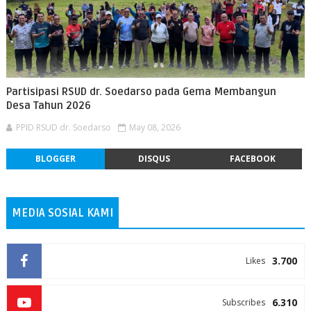
Partisipasi RSUD dr. Soedarso pada Gema Membangun
Desa Tahun 2026
PPID RSUD dr. Soedarso
May 08, 2026
BLOGGER
DISQUS
FACEBOOK
MEDIA SOSIAL KAMI
3.700
Likes
6.310
Subscribes