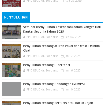
PPID RSUD dr. Soedarso
Aug 08, 2025
PENYULUHAN
Seminar (Penyuluhan Kesehatan) dalam Rangka Hari
Kanker Sedunia Tahun 2025
PPID RSUD dr. Soedarso
Feb 04, 2025
Penyuluhan tentang Aturan Pakai dan Waktu Minum
Obat
PPID RSUD dr. Soedarso
Jan 17, 2025
Penyuluhan tentang Hipertensi
PPID RSUD dr. Soedarso
Jan 16, 2025
Penyuluhan tentang Gondongan (MUMPS)
PPID RSUD dr. Soedarso
Jan 10, 2025
Penyuluhan tentang Pertusis atau Batuk Rejan