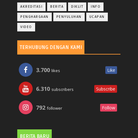
AKREDITASI
BERITA
DIKLIT
INFO
PENGHARGAAN
PENYULUHAN
UCAPAN
VIDEO
TERHUBUNG DENGAN KAMI
3.700
Like
likes
6.310
Subscribe
subscribers
792
Follow
follower
BERITA BARU