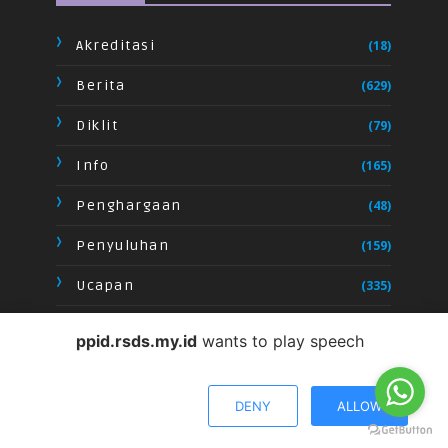
Akreditasi
(18)
Berita
(629)
Diklit
(79)
Info
(165)
Penghargaan
(48)
Penyuluhan
(159)
Ucapan
(335)
Video
(28)
ppid.rsds.my.id
wants to play speech
DENY
ALLOW
CRAFTED WITH
BY
TEMPLATESYARD