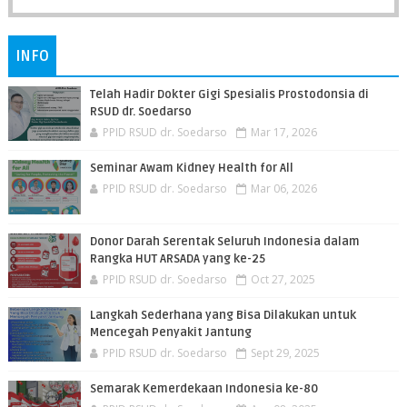
INFO
Telah Hadir Dokter Gigi Spesialis Prostodonsia di
RSUD dr. Soedarso
PPID RSUD dr. Soedarso
Mar 17, 2026
Seminar Awam Kidney Health for All
PPID RSUD dr. Soedarso
Mar 06, 2026
Donor Darah Serentak Seluruh Indonesia dalam
Rangka HUT ARSADA yang ke-25
PPID RSUD dr. Soedarso
Oct 27, 2025
Langkah Sederhana yang Bisa Dilakukan untuk
Mencegah Penyakit Jantung
PPID RSUD dr. Soedarso
Sept 29, 2025
Semarak Kemerdekaan Indonesia ke-80