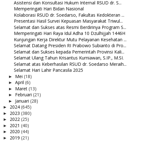
Asistensi dan Konsultasi Hukum Internal RSUD dr. S...
Memperingati Hari Bidan Nasional
Kolaborasi RSUD dr. Soedarso, Fakultas Kedokteran ...
Presentasi Hasil Survei Kepuasan Masyarakat Triwul...
Selamat dan Sukses atas Resmi Berdirinya Program S...
Memperingati Hari Raya Idul Adha 10 Dzulhijjah 1446H
Kunjungan Kerja Direktur Mutu Pelayanan Kesehatan ...
Selamat Datang Presiden RI Prabowo Subianto di Pro...
Selamat dan Sukses kepada Pemerintah Provinsi Kali...
Selamat Ulang Tahun Krisantus Kurniawan, S.IP., M.SI.
Selamat atas Keberhasilan RSUD dr. Soedarso Meraih...
Selamat Hari Lahir Pancasila 2025
Mei
(18)
►
April
(6)
►
Maret
(13)
►
Februari
(21)
►
Januari
(28)
►
2024
(645)
►
2023
(380)
►
2022
(25)
►
2021
(40)
►
2020
(44)
►
2019
(21)
►