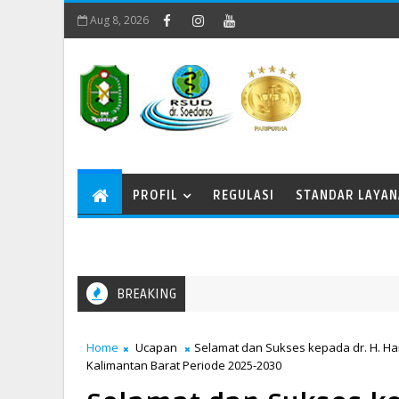
Aug 8, 2026
PROFIL
REGULASI
STANDAR LAYA
BREAKING
Memperingati Kenaikan Yesus Kristus
AN
Home
Ucapan
Selamat dan Sukses kepada dr. H. H
Kalimantan Barat Periode 2025-2030