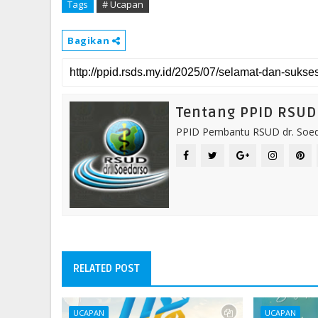
Tags
# Ucapan
Bagikan
Tentang PPID RSUD 
PPID Pembantu RSUD dr. Soeda
RELATED POST
UCAPAN
UCAPAN