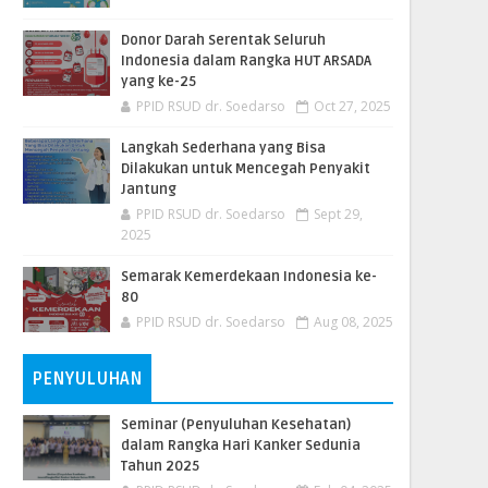
Donor Darah Serentak Seluruh
Indonesia dalam Rangka HUT ARSADA
yang ke-25
PPID RSUD dr. Soedarso
Oct 27, 2025
Langkah Sederhana yang Bisa
Dilakukan untuk Mencegah Penyakit
Jantung
PPID RSUD dr. Soedarso
Sept 29,
2025
Semarak Kemerdekaan Indonesia ke-
80
PPID RSUD dr. Soedarso
Aug 08, 2025
PENYULUHAN
Seminar (Penyuluhan Kesehatan)
dalam Rangka Hari Kanker Sedunia
Tahun 2025