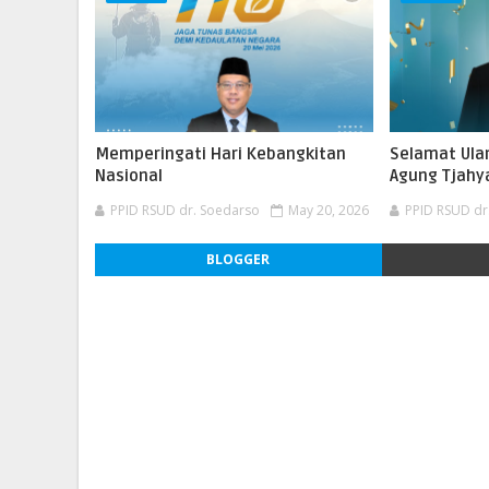
Memperingati Hari Kebangkitan
Selamat Ula
Nasional
Agung Tjahya
PPID RSUD dr. Soedarso
May 20, 2026
PPID RSUD dr
BLOGGER