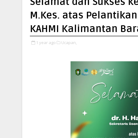
Selamat dan Sukses ke
M.Kes. atas Pelantik
KAHMI Kalimantan Bar
1 year ago
Ucapan,