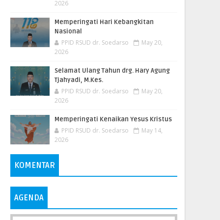
2026
Memperingati Hari Kebangkitan
Nasional
PPID RSUD dr. Soedarso
May 20,
2026
Selamat Ulang Tahun drg. Hary Agung
Tjahyadi, M.Kes.
PPID RSUD dr. Soedarso
May 20,
2026
Memperingati Kenaikan Yesus Kristus
PPID RSUD dr. Soedarso
May 14,
2026
KOMENTAR
AGENDA