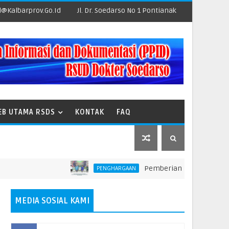
@kalbarprov.go.id
Jl. Dr. Soedarso No 1 Pontianak
EB UTAMA RSDS
KONTAK
FAQ
Pemberian Penghargaan kepada Un
PENGHARGAAN
MEDIA SOSIAL KAMI