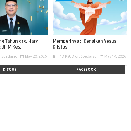
ng Tahun drg. Hary
Memperingati Kenaikan Yesus
di, M.Kes.
Kristus
. Soedarso
May 20, 2026
PPID RSUD dr. Soedarso
May 14, 2026
DISQUS
FACEBOOK