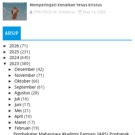
Memperingati Kenaikan Yesus Kristus
PPID RSUD dr. Soedarso
May 14, 2026
ARSIP
2026
(71)
►
2025
(231)
►
2024
(645)
►
2023
(380)
▼
Desember
(42)
►
November
(71)
►
Oktober
(66)
►
September
(61)
►
Agustus
(28)
►
Juli
(16)
►
Juni
(17)
►
Mei
(21)
►
April
(10)
►
Maret
(17)
►
Februari
(19)
▼
Pembekalan Mahasiswa Akademi Farmasi YARSI Pontianak