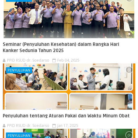
Seminar (Penyuluhan Kesehatan) dalam Rangka Hari
Kanker Sedunia Tahun 2025
PPID RSUD dr. Soedarso
Feb 04, 2025
PENYULUHAN
Penyuluhan tentang Aturan Pakai dan Waktu Minum Obat
PPID RSUD dr. Soedarso
Jan 17, 2025
PENYULUHAN