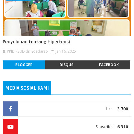
Penyuluhan tentang Hipertensi
PPID RSUD dr. Soedarso
Jan 16, 2025
BLOGGER
DISQUS
FACEBOOK
MEDIA SOSIAL KAMI
3.700
Likes
6.310
Subscribes