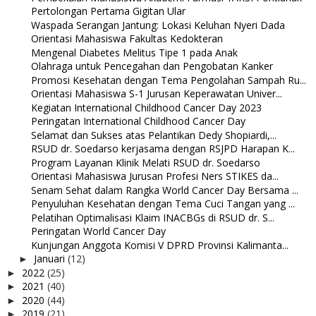
Pertolongan Pertama Gigitan Ular
Waspada Serangan Jantung: Lokasi Keluhan Nyeri Dada
Orientasi Mahasiswa Fakultas Kedokteran
Mengenal Diabetes Melitus Tipe 1 pada Anak
Olahraga untuk Pencegahan dan Pengobatan Kanker
Promosi Kesehatan dengan Tema Pengolahan Sampah Ru...
Orientasi Mahasiswa S-1 Jurusan Keperawatan Univer...
Kegiatan International Childhood Cancer Day 2023
Peringatan International Childhood Cancer Day
Selamat dan Sukses atas Pelantikan Dedy Shopiardi,...
RSUD dr. Soedarso kerjasama dengan RSJPD Harapan K...
Program Layanan Klinik Melati RSUD dr. Soedarso
Orientasi Mahasiswa Jurusan Profesi Ners STIKES da...
Senam Sehat dalam Rangka World Cancer Day Bersama ...
Penyuluhan Kesehatan dengan Tema Cuci Tangan yang ...
Pelatihan Optimalisasi Klaim INACBGs di RSUD dr. S...
Peringatan World Cancer Day
Kunjungan Anggota Komisi V DPRD Provinsi Kalimanta...
Januari
(12)
►
2022
(25)
►
2021
(40)
►
2020
(44)
►
2019
(21)
►