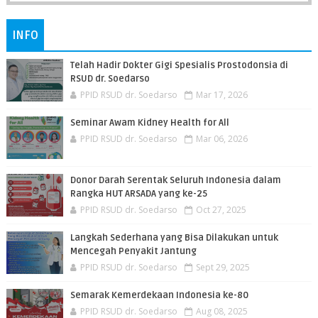
INFO
Telah Hadir Dokter Gigi Spesialis Prostodonsia di
RSUD dr. Soedarso
PPID RSUD dr. Soedarso
Mar 17, 2026
Seminar Awam Kidney Health for All
PPID RSUD dr. Soedarso
Mar 06, 2026
Donor Darah Serentak Seluruh Indonesia dalam
Rangka HUT ARSADA yang ke-25
PPID RSUD dr. Soedarso
Oct 27, 2025
Langkah Sederhana yang Bisa Dilakukan untuk
Mencegah Penyakit Jantung
PPID RSUD dr. Soedarso
Sept 29, 2025
Semarak Kemerdekaan Indonesia ke-80
PPID RSUD dr. Soedarso
Aug 08, 2025