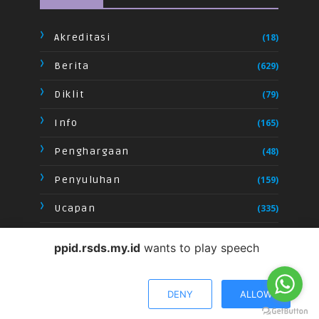
Akreditasi
(18)
Berita
(629)
Diklit
(79)
Info
(165)
Penghargaan
(48)
Penyuluhan
(159)
Ucapan
(335)
Video
(28)
ppid.rsds.my.id
wants to play speech
DENY
ALLOW
CRAFTED WITH
BY
TEMPLATESYARD