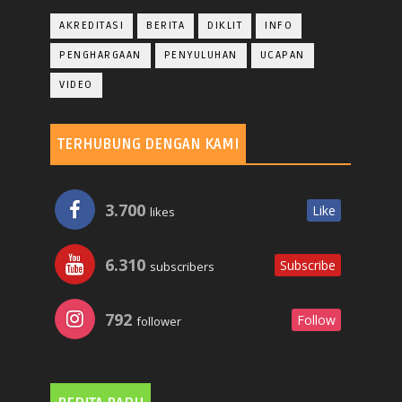
AKREDITASI
BERITA
DIKLIT
INFO
PENGHARGAAN
PENYULUHAN
UCAPAN
VIDEO
TERHUBUNG DENGAN KAMI
3.700
Like
likes
6.310
Subscribe
subscribers
792
Follow
follower