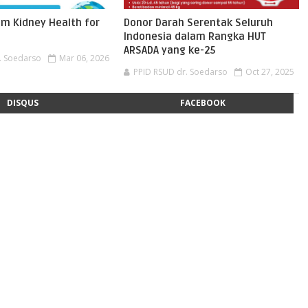
m Kidney Health for
Donor Darah Serentak Seluruh
Indonesia dalam Rangka HUT
ARSADA yang ke-25
. Soedarso
Mar 06, 2026
PPID RSUD dr. Soedarso
Oct 27, 2025
DISQUS
FACEBOOK