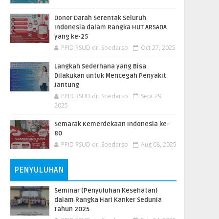
Donor Darah Serentak Seluruh
Indonesia dalam Rangka HUT ARSADA
yang ke-25
PPID RSUD dr. Soedarso
Oct 27, 2025
Langkah Sederhana yang Bisa
Dilakukan untuk Mencegah Penyakit
Jantung
PPID RSUD dr. Soedarso
Sept 29,
2025
Semarak Kemerdekaan Indonesia ke-
80
PPID RSUD dr. Soedarso
Aug 08, 2025
PENYULUHAN
Seminar (Penyuluhan Kesehatan)
dalam Rangka Hari Kanker Sedunia
Tahun 2025