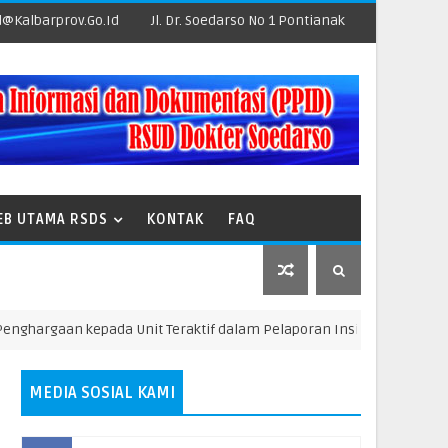
@kalbarprov.go.id
Jl. Dr. Soedarso No 1 Pontianak
EB UTAMA RSDS
KONTAK
FAQ
an kepada Unit Teraktif dalam Pelaporan Insiden Keselamatan Pas
MEDIA SOSIAL KAMI