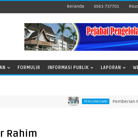
Beranda
0561-737701
Rsud
NAN
FORMULIR
INFORMASI PUBLIK
LAPORAN
W
Pemberian Pengharga
PENGHARGAAN
r Rahim