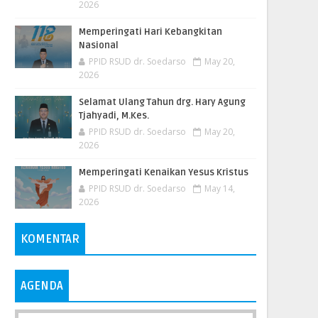
2026
Memperingati Hari Kebangkitan
Nasional
PPID RSUD dr. Soedarso
May 20,
2026
Selamat Ulang Tahun drg. Hary Agung
Tjahyadi, M.Kes.
PPID RSUD dr. Soedarso
May 20,
2026
Memperingati Kenaikan Yesus Kristus
PPID RSUD dr. Soedarso
May 14,
2026
KOMENTAR
AGENDA