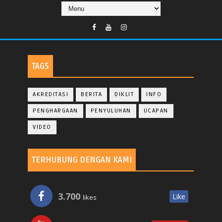
TAGS
AKREDITASI
BERITA
DIKLIT
INFO
PENGHARGAAN
PENYULUHAN
UCAPAN
VIDEO
TERHUBUNG DENGAN KAMI
3.700
Like
likes