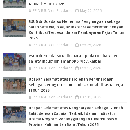
Januari-Maret 2026
PPID RSUD dr. Soedarso
May 22, 2026
RSUD dr. Soedarso Menerima Penghargaan sebagai
Salah Satu Wajib Pajak Instansi Pemerintah dengan
Kontribusi Terbesar dalam Pembayaran Pajak Tahun
2025
PPID RSUD dr. Soedarso
Feb 25, 2026
RSUD dr. Soedarso Raih Juara 1 pada Lomba Video
Safety Induction antar OPD Prov. Kalbar
PPID RSUD dr. Soedarso
Feb 12, 2026
Ucapan Selamat atas Perolehan Penghargaan
sebagai Peringkat Enam pada Akuntabilitas Kinerja
Tahun 2025
PPID RSUD dr. Soedarso
Dec 15, 2025
Ucapan Selamat atas Penghargaan sebagai Rumah
Sakit dengan Capaian Terbaik I dalam Indikator
Utama Program Penanggulangan Tuberkulosis di
Provinsi Kalimantan Barat Tahun 2025