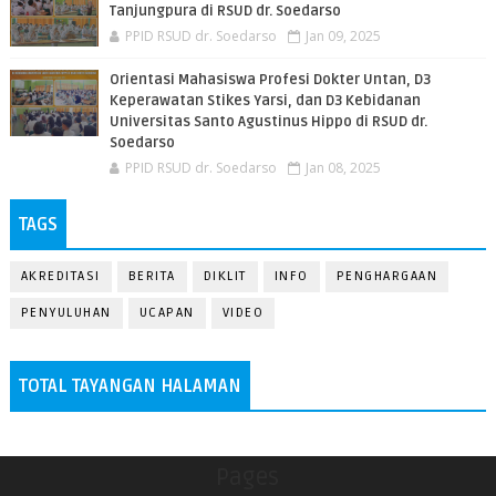
Tanjungpura di RSUD dr. Soedarso
PPID RSUD dr. Soedarso
Jan 09, 2025
Orientasi Mahasiswa Profesi Dokter Untan, D3
Keperawatan Stikes Yarsi, dan D3 Kebidanan
Universitas Santo Agustinus Hippo di RSUD dr.
Soedarso
PPID RSUD dr. Soedarso
Jan 08, 2025
TAGS
AKREDITASI
BERITA
DIKLIT
INFO
PENGHARGAAN
PENYULUHAN
UCAPAN
VIDEO
TOTAL TAYANGAN HALAMAN
Pages