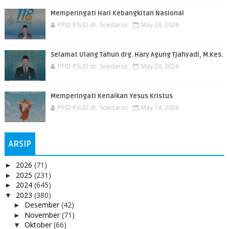
Memperingati Hari Kebangkitan Nasional
PPID RSUD dr. Soedarso
May 20, 2026
Selamat Ulang Tahun drg. Hary Agung Tjahyadi, M.Kes.
PPID RSUD dr. Soedarso
May 20, 2026
Memperingati Kenaikan Yesus Kristus
PPID RSUD dr. Soedarso
May 14, 2026
ARSIP
2026
(71)
►
2025
(231)
►
2024
(645)
►
2023
(380)
▼
Desember
(42)
►
November
(71)
►
Oktober
(66)
▼