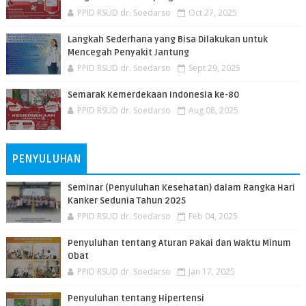
PPID RSUD dr. Soedarso
Oct 27, 2025
Langkah Sederhana yang Bisa Dilakukan untuk
Mencegah Penyakit Jantung
PPID RSUD dr. Soedarso
Sept 29, 2025
Semarak Kemerdekaan Indonesia ke-80
PPID RSUD dr. Soedarso
Aug 08, 2025
PENYULUHAN
Seminar (Penyuluhan Kesehatan) dalam Rangka Hari
Kanker Sedunia Tahun 2025
PPID RSUD dr. Soedarso
Feb 04, 2025
Penyuluhan tentang Aturan Pakai dan Waktu Minum
Obat
PPID RSUD dr. Soedarso
Jan 17, 2025
Penyuluhan tentang Hipertensi