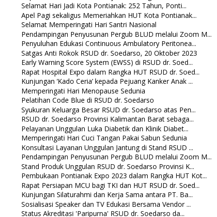
Selamat Hari Jadi Kota Pontianak: 252 Tahun, Ponti...
Apel Pagi sekaligus Memeriahkan HUT Kota Pontianak...
Selamat Memperingati Hari Santri Nasional
Pendampingan Penyusunan Pergub BLUD melalui Zoom M...
Penyuluhan Edukasi Continuous Ambulatory Peritonea...
Satgas Anti Rokok RSUD dr. Soedarso, 20 Oktober 2023
Early Warning Score System (EWSS) di RSUD dr. Soed...
Rapat Hospital Expo dalam Rangka HUT RSUD dr. Soed...
Kunjungan ‘Kado Ceria’ kepada Pejuang Kanker Anak ...
Memperingati Hari Menopause Sedunia
Pelatihan Code Blue di RSUD dr. Soedarso
Syukuran Keluarga Besar RSUD dr. Soedarso atas Pen...
RSUD dr. Soedarso Provinsi Kalimantan Barat sebaga...
Pelayanan Unggulan Luka Diabetik dan Klinik Diabet...
Memperingati Hari Cuci Tangan Pakai Sabun Sedunia
Konsultasi Layanan Unggulan Jantung di Stand RSUD ...
Pendampingan Penyusunan Pergub BLUD melalui Zoom M...
Stand Produk Unggulan RSUD dr. Soedarso Provinsi K...
Pembukaan Pontianak Expo 2023 dalam Rangka HUT Kot...
Rapat Persiapan MCU bagi TKI dan HUT RSUD dr. Soed...
Kunjungan Silaturahmi dan Kerja Sama antara PT. Ba...
Sosialisasi Speaker dan TV Edukasi Bersama Vendor ...
Status Akreditasi 'Paripurna' RSUD dr. Soedarso da...