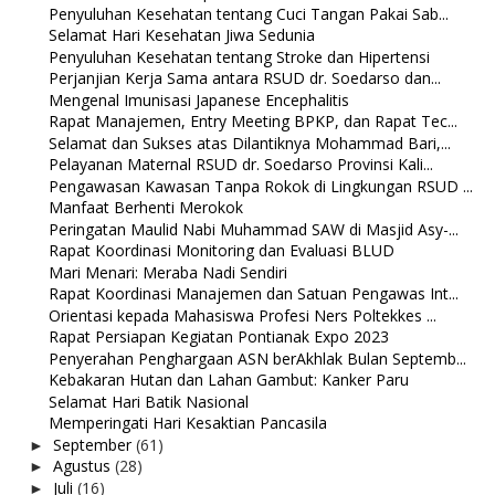
Penyuluhan Kesehatan tentang Cuci Tangan Pakai Sab...
Selamat Hari Kesehatan Jiwa Sedunia
Penyuluhan Kesehatan tentang Stroke dan Hipertensi
Perjanjian Kerja Sama antara RSUD dr. Soedarso dan...
Mengenal Imunisasi Japanese Encephalitis
Rapat Manajemen, Entry Meeting BPKP, dan Rapat Tec...
Selamat dan Sukses atas Dilantiknya Mohammad Bari,...
Pelayanan Maternal RSUD dr. Soedarso Provinsi Kali...
Pengawasan Kawasan Tanpa Rokok di Lingkungan RSUD ...
Manfaat Berhenti Merokok
Peringatan Maulid Nabi Muhammad SAW di Masjid Asy-...
Rapat Koordinasi Monitoring dan Evaluasi BLUD
Mari Menari: Meraba Nadi Sendiri
Rapat Koordinasi Manajemen dan Satuan Pengawas Int...
Orientasi kepada Mahasiswa Profesi Ners Poltekkes ...
Rapat Persiapan Kegiatan Pontianak Expo 2023
Penyerahan Penghargaan ASN berAkhlak Bulan Septemb...
Kebakaran Hutan dan Lahan Gambut: Kanker Paru
Selamat Hari Batik Nasional
Memperingati Hari Kesaktian Pancasila
September
(61)
►
Agustus
(28)
►
Juli
(16)
►