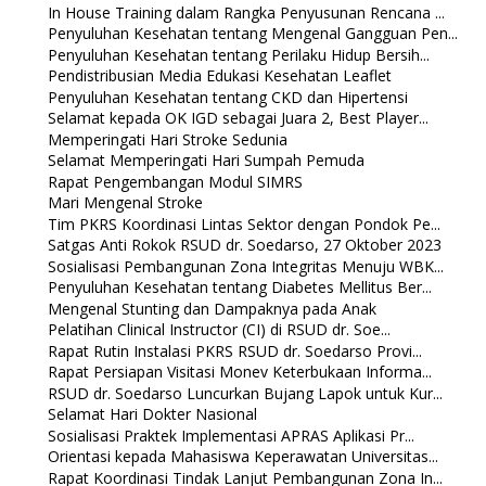
In House Training dalam Rangka Penyusunan Rencana ...
Penyuluhan Kesehatan tentang Mengenal Gangguan Pen...
Penyuluhan Kesehatan tentang Perilaku Hidup Bersih...
Pendistribusian Media Edukasi Kesehatan Leaflet
Penyuluhan Kesehatan tentang CKD dan Hipertensi
Selamat kepada OK IGD sebagai Juara 2, Best Player...
Memperingati Hari Stroke Sedunia
Selamat Memperingati Hari Sumpah Pemuda
Rapat Pengembangan Modul SIMRS
Mari Mengenal Stroke
Tim PKRS Koordinasi Lintas Sektor dengan Pondok Pe...
Satgas Anti Rokok RSUD dr. Soedarso, 27 Oktober 2023
Sosialisasi Pembangunan Zona Integritas Menuju WBK...
Penyuluhan Kesehatan tentang Diabetes Mellitus Ber...
Mengenal Stunting dan Dampaknya pada Anak
Pelatihan Clinical Instructor (CI) di RSUD dr. Soe...
Rapat Rutin Instalasi PKRS RSUD dr. Soedarso Provi...
Rapat Persiapan Visitasi Monev Keterbukaan Informa...
RSUD dr. Soedarso Luncurkan Bujang Lapok untuk Kur...
Selamat Hari Dokter Nasional
Sosialisasi Praktek Implementasi APRAS Aplikasi Pr...
Orientasi kepada Mahasiswa Keperawatan Universitas...
Rapat Koordinasi Tindak Lanjut Pembangunan Zona In...