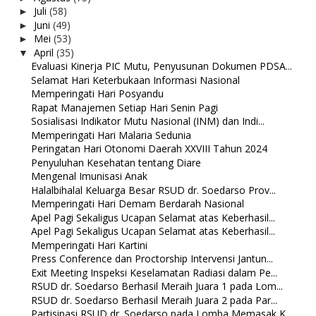
Juli
(58)
►
Juni
(49)
►
Mei
(53)
►
April
(35)
▼
Evaluasi Kinerja PIC Mutu, Penyusunan Dokumen PDSA...
Selamat Hari Keterbukaan Informasi Nasional
Memperingati Hari Posyandu
Rapat Manajemen Setiap Hari Senin Pagi
Sosialisasi Indikator Mutu Nasional (INM) dan Indi...
Memperingati Hari Malaria Sedunia
Peringatan Hari Otonomi Daerah XXVIII Tahun 2024
Penyuluhan Kesehatan tentang Diare
Mengenal Imunisasi Anak
Halalbihalal Keluarga Besar RSUD dr. Soedarso Prov...
Memperingati Hari Demam Berdarah Nasional
Apel Pagi Sekaligus Ucapan Selamat atas Keberhasil...
Apel Pagi Sekaligus Ucapan Selamat atas Keberhasil...
Memperingati Hari Kartini
Press Conference dan Proctorship Intervensi Jantun...
Exit Meeting Inspeksi Keselamatan Radiasi dalam Pe...
RSUD dr. Soedarso Berhasil Meraih Juara 1 pada Lom...
RSUD dr. Soedarso Berhasil Meraih Juara 2 pada Par...
Partisipasi RSUD dr. Soedarso pada Lomba Memasak K...