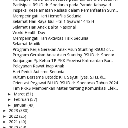
Partisipasi RSUD dr. Soedarso pada Parade Kebaya d...
Inspeksi Keselamatan Radiasi dalam Pemanfaatan Sum...
Memperingati Hari Hemofilia Sedunia
Selamat Hari Raya Idul Fitri 1 Syawal 1445 H
Selamat Hari Anak Balita Nasional
World Health Day
Memperingati Hari Aktivitas Fisik Sedunia
Selamat Mudik
Program Kerja Gerakan Anak Asuh Stunting RSUD dr. ...
Program Gerakan Anak Asuh Stunting RSUD dr. Soedar...
Kunjungan Pj. Ketua TP PKK Provinsi Kalimantan Bar...
Pelayanan Rawat Inap Anak
Hari Peduli Autisme Sedunia
Kultum Bersama Ustadz K.H. Sayuti Ilyas, S.H.I. di...
Orientasi Pegawai BLUD RSUD dr. Soedarso Tahun 2024
Tim PKRS Memberikan Materi tentang Komunikasi Efek...
Maret
(51)
►
Februari
(57)
►
Januari
(49)
►
2023
(380)
►
2022
(25)
►
2021
(40)
►
2020
(44)
►