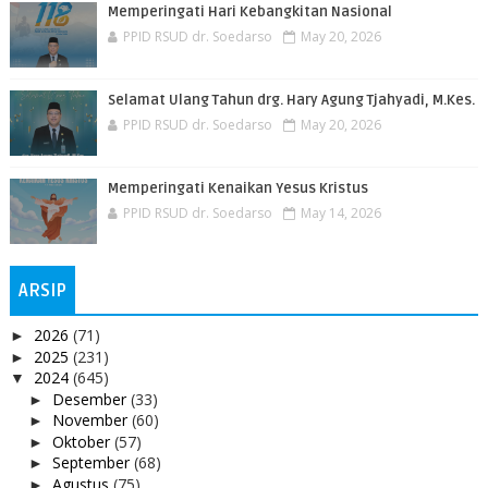
Memperingati Hari Kebangkitan Nasional
PPID RSUD dr. Soedarso
May 20, 2026
Selamat Ulang Tahun drg. Hary Agung Tjahyadi, M.Kes.
PPID RSUD dr. Soedarso
May 20, 2026
Memperingati Kenaikan Yesus Kristus
PPID RSUD dr. Soedarso
May 14, 2026
ARSIP
2026
(71)
►
2025
(231)
►
2024
(645)
▼
Desember
(33)
►
November
(60)
►
Oktober
(57)
►
September
(68)
►
Agustus
(75)
►