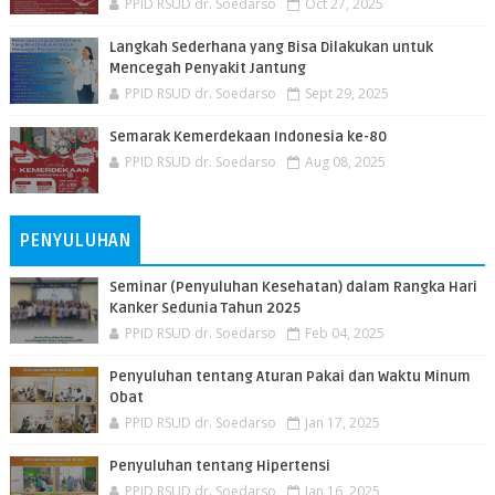
PPID RSUD dr. Soedarso
Oct 27, 2025
Langkah Sederhana yang Bisa Dilakukan untuk
Mencegah Penyakit Jantung
PPID RSUD dr. Soedarso
Sept 29, 2025
Semarak Kemerdekaan Indonesia ke-80
PPID RSUD dr. Soedarso
Aug 08, 2025
PENYULUHAN
Seminar (Penyuluhan Kesehatan) dalam Rangka Hari
Kanker Sedunia Tahun 2025
PPID RSUD dr. Soedarso
Feb 04, 2025
Penyuluhan tentang Aturan Pakai dan Waktu Minum
Obat
PPID RSUD dr. Soedarso
Jan 17, 2025
Penyuluhan tentang Hipertensi
PPID RSUD dr. Soedarso
Jan 16, 2025