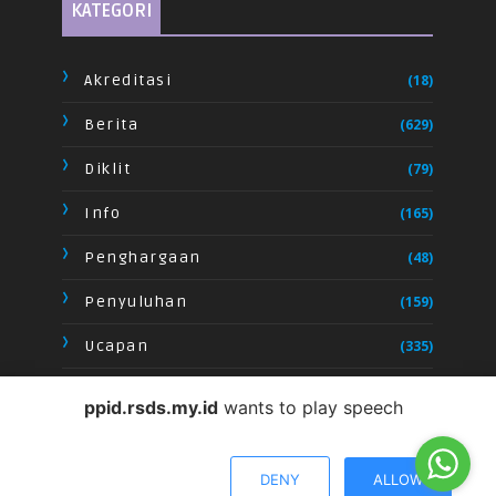
KATEGORI
Akreditasi
(18)
Berita
(629)
Diklit
(79)
Info
(165)
Penghargaan
(48)
Penyuluhan
(159)
Ucapan
(335)
Video
(28)
ppid.rsds.my.id
wants to play speech
DENY
ALLOW