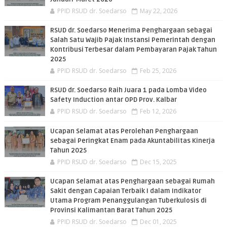
PPID RSUD dr. Soedarso
May 22, 2026
RSUD dr. Soedarso Menerima Penghargaan sebagai
Salah Satu Wajib Pajak Instansi Pemerintah dengan
Kontribusi Terbesar dalam Pembayaran Pajak Tahun
2025
PPID RSUD dr. Soedarso
Feb 25, 2026
RSUD dr. Soedarso Raih Juara 1 pada Lomba Video
Safety Induction antar OPD Prov. Kalbar
PPID RSUD dr. Soedarso
Feb 12, 2026
Ucapan Selamat atas Perolehan Penghargaan
sebagai Peringkat Enam pada Akuntabilitas Kinerja
Tahun 2025
PPID RSUD dr. Soedarso
Dec 15, 2025
Ucapan Selamat atas Penghargaan sebagai Rumah
Sakit dengan Capaian Terbaik I dalam Indikator
Utama Program Penanggulangan Tuberkulosis di
Provinsi Kalimantan Barat Tahun 2025
PPID RSUD dr. Soedarso
Dec 01, 2025