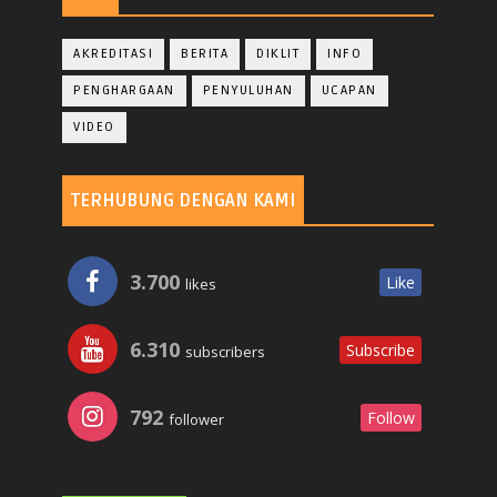
AKREDITASI
BERITA
DIKLIT
INFO
PENGHARGAAN
PENYULUHAN
UCAPAN
VIDEO
TERHUBUNG DENGAN KAMI
3.700
Like
likes
6.310
Subscribe
subscribers
792
Follow
follower