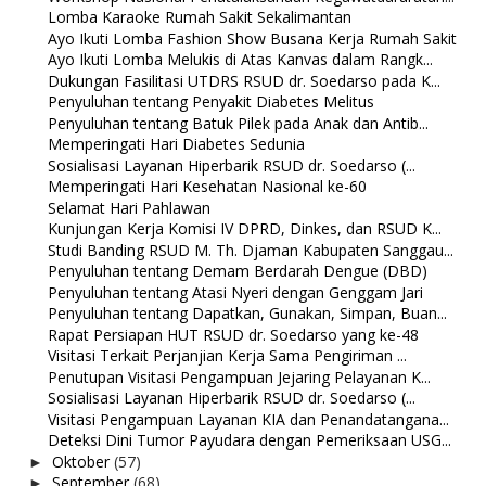
Lomba Karaoke Rumah Sakit Sekalimantan
Ayo Ikuti Lomba Fashion Show Busana Kerja Rumah Sakit
Ayo Ikuti Lomba Melukis di Atas Kanvas dalam Rangk...
Dukungan Fasilitasi UTDRS RSUD dr. Soedarso pada K...
Penyuluhan tentang Penyakit Diabetes Melitus
Penyuluhan tentang Batuk Pilek pada Anak dan Antib...
Memperingati Hari Diabetes Sedunia
Sosialisasi Layanan Hiperbarik RSUD dr. Soedarso (...
Memperingati Hari Kesehatan Nasional ke-60
Selamat Hari Pahlawan
Kunjungan Kerja Komisi IV DPRD, Dinkes, dan RSUD K...
Studi Banding RSUD M. Th. Djaman Kabupaten Sanggau...
Penyuluhan tentang Demam Berdarah Dengue (DBD)
Penyuluhan tentang Atasi Nyeri dengan Genggam Jari
Penyuluhan tentang Dapatkan, Gunakan, Simpan, Buan...
Rapat Persiapan HUT RSUD dr. Soedarso yang ke-48
Visitasi Terkait Perjanjian Kerja Sama Pengiriman ...
Penutupan Visitasi Pengampuan Jejaring Pelayanan K...
Sosialisasi Layanan Hiperbarik RSUD dr. Soedarso (...
Visitasi Pengampuan Layanan KIA dan Penandatangana...
Deteksi Dini Tumor Payudara dengan Pemeriksaan USG...
Oktober
(57)
►
September
(68)
►