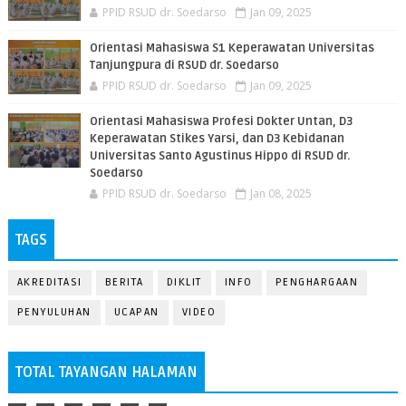
PPID RSUD dr. Soedarso
Jan 09, 2025
Orientasi Mahasiswa S1 Keperawatan Universitas
Tanjungpura di RSUD dr. Soedarso
PPID RSUD dr. Soedarso
Jan 09, 2025
Orientasi Mahasiswa Profesi Dokter Untan, D3
Keperawatan Stikes Yarsi, dan D3 Kebidanan
Universitas Santo Agustinus Hippo di RSUD dr.
Soedarso
PPID RSUD dr. Soedarso
Jan 08, 2025
TAGS
AKREDITASI
BERITA
DIKLIT
INFO
PENGHARGAAN
PENYULUHAN
UCAPAN
VIDEO
TOTAL TAYANGAN HALAMAN