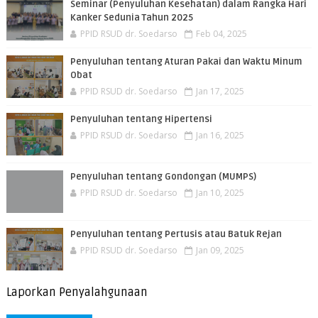
Seminar (Penyuluhan Kesehatan) dalam Rangka Hari
Kanker Sedunia Tahun 2025
PPID RSUD dr. Soedarso
Feb 04, 2025
Penyuluhan tentang Aturan Pakai dan Waktu Minum
Obat
PPID RSUD dr. Soedarso
Jan 17, 2025
Penyuluhan tentang Hipertensi
PPID RSUD dr. Soedarso
Jan 16, 2025
Penyuluhan tentang Gondongan (MUMPS)
PPID RSUD dr. Soedarso
Jan 10, 2025
Penyuluhan tentang Pertusis atau Batuk Rejan
PPID RSUD dr. Soedarso
Jan 09, 2025
Laporkan Penyalahgunaan