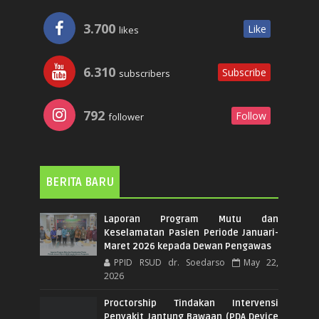
3.700
Like
likes
6.310
Subscribe
subscribers
792
Follow
follower
BERITA BARU
Laporan Program Mutu dan
Keselamatan Pasien Periode Januari-
Maret 2026 kepada Dewan Pengawas
PPID RSUD dr. Soedarso
May 22,
2026
Proctorship Tindakan Intervensi
Penyakit Jantung Bawaan (PDA Device