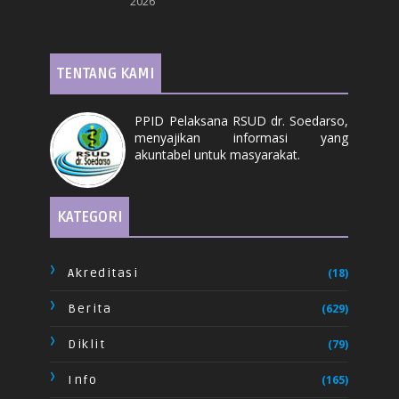
2026
TENTANG KAMI
PPID Pelaksana RSUD dr. Soedarso,
menyajikan informasi yang
akuntabel untuk masyarakat.
KATEGORI
Akreditasi
(18)
Berita
(629)
Diklit
(79)
Info
(165)