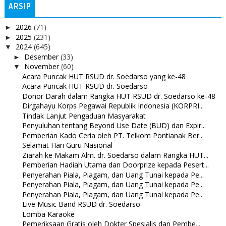
ARSIP
2026
(71)
►
2025
(231)
►
2024
(645)
▼
Desember
(33)
►
November
(60)
▼
Acara Puncak HUT RSUD dr. Soedarso yang ke-48
Acara Puncak HUT RSUD dr. Soedarso
Donor Darah dalam Rangka HUT RSUD dr. Soedarso ke-48
Dirgahayu Korps Pegawai Republik Indonesia (KORPRI...
Tindak Lanjut Pengaduan Masyarakat
Penyuluhan tentang Beyond Use Date (BUD) dan Expir...
Pemberian Kado Ceria oleh PT. Telkom Pontianak Ber...
Selamat Hari Guru Nasional
Ziarah ke Makam Alm. dr. Soedarso dalam Rangka HUT...
Pemberian Hadiah Utama dan Doorprize kepada Pesert...
Penyerahan Piala, Piagam, dan Uang Tunai kepada Pe...
Penyerahan Piala, Piagam, dan Uang Tunai kepada Pe...
Penyerahan Piala, Piagam, dan Uang Tunai kepada Pe...
Live Music Band RSUD dr. Soedarso
Lomba Karaoke
Pemeriksaan Gratis oleh Dokter Spesialis dan Pembe...