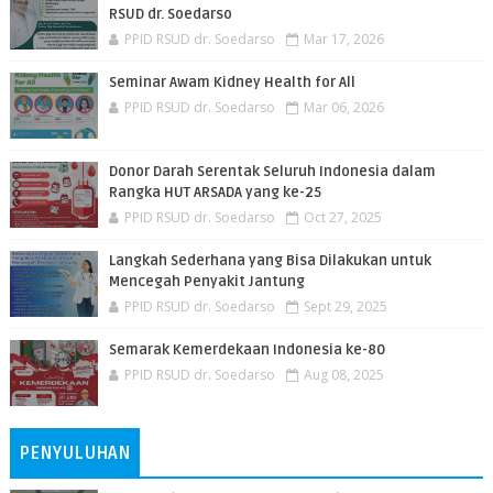
RSUD dr. Soedarso
PPID RSUD dr. Soedarso
Mar 17, 2026
Seminar Awam Kidney Health for All
PPID RSUD dr. Soedarso
Mar 06, 2026
Donor Darah Serentak Seluruh Indonesia dalam
Rangka HUT ARSADA yang ke-25
PPID RSUD dr. Soedarso
Oct 27, 2025
Langkah Sederhana yang Bisa Dilakukan untuk
Mencegah Penyakit Jantung
PPID RSUD dr. Soedarso
Sept 29, 2025
Semarak Kemerdekaan Indonesia ke-80
PPID RSUD dr. Soedarso
Aug 08, 2025
PENYULUHAN