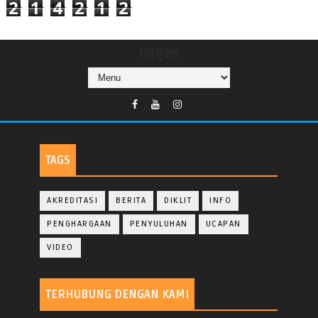
2
1
4
2
1
2
Pages
TAGS
AKREDITASI
BERITA
DIKLIT
INFO
PENGHARGAAN
PENYULUHAN
UCAPAN
VIDEO
TERHUBUNG DENGAN KAMI