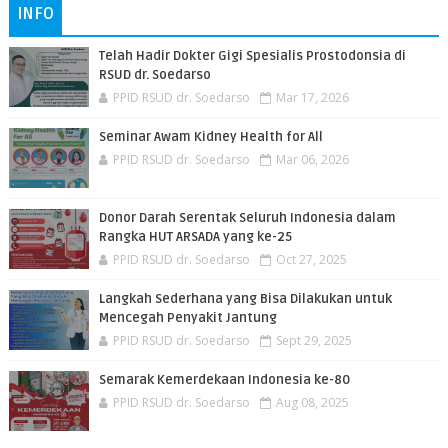
INFO
Telah Hadir Dokter Gigi Spesialis Prostodonsia di
RSUD dr. Soedarso
PPID RSUD dr. Soedarso
Mar 17, 2026
Seminar Awam Kidney Health for All
PPID RSUD dr. Soedarso
Mar 06, 2026
Donor Darah Serentak Seluruh Indonesia dalam
Rangka HUT ARSADA yang ke-25
PPID RSUD dr. Soedarso
Oct 27, 2025
Langkah Sederhana yang Bisa Dilakukan untuk
Mencegah Penyakit Jantung
PPID RSUD dr. Soedarso
Sept 29, 2025
Semarak Kemerdekaan Indonesia ke-80
PPID RSUD dr. Soedarso
Aug 08, 2025