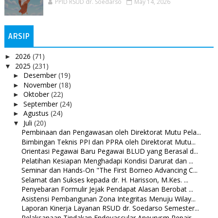
PPID RSUD dr. Soedarso
May 14, 2026
ARSIP
2026
(71)
►
2025
(231)
▼
Desember
(19)
►
November
(18)
►
Oktober
(22)
►
September
(24)
►
Agustus
(24)
►
Juli
(20)
▼
Pembinaan dan Pengawasan oleh Direktorat Mutu Pela...
Bimbingan Teknis PPI dan PPRA oleh Direktorat Mutu...
Orientasi Pegawai Baru Pegawai BLUD yang Berasal d...
Pelatihan Kesiapan Menghadapi Kondisi Darurat dan ...
Seminar dan Hands-On "The First Borneo Advancing C...
Selamat dan Sukses kepada dr. H. Harisson, M.Kes. ...
Penyebaran Formulir Jejak Pendapat Alasan Berobat ...
Asistensi Pembangunan Zona Integritas Menuju Wilay...
Laporan Kinerja Layanan RSUD dr. Soedarso Semester...
Pelaksanaan Tindakan Endovascular Aneurysm Repair ...