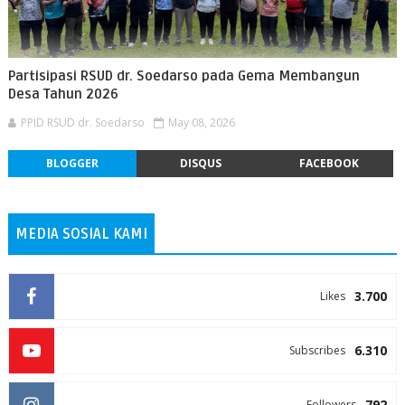
Partisipasi RSUD dr. Soedarso pada Gema Membangun
Desa Tahun 2026
PPID RSUD dr. Soedarso
May 08, 2026
BLOGGER
DISQUS
FACEBOOK
MEDIA SOSIAL KAMI
3.700
Likes
6.310
Subscribes
792
Followers