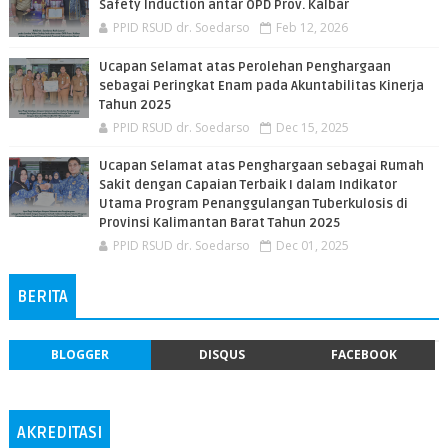
Safety Induction antar OPD Prov. Kalbar
PPID RSUD dr. Soedarso
Feb 12, 2026
Ucapan Selamat atas Perolehan Penghargaan
sebagai Peringkat Enam pada Akuntabilitas Kinerja
Tahun 2025
PPID RSUD dr. Soedarso
Dec 15, 2025
Ucapan Selamat atas Penghargaan sebagai Rumah
Sakit dengan Capaian Terbaik I dalam Indikator
Utama Program Penanggulangan Tuberkulosis di
Provinsi Kalimantan Barat Tahun 2025
PPID RSUD dr. Soedarso
Dec 01, 2025
BERITA
BLOGGER
DISQUS
FACEBOOK
AKREDITASI