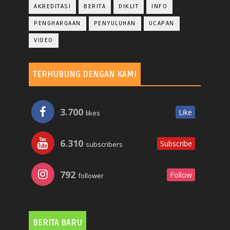
AKREDITASI
BERITA
DIKLIT
INFO
PENGHARGAAN
PENYULUHAN
UCAPAN
VIDEO
TERHUBUNG DENGAN KAMI
3.700
Like
likes
6.310
Subscribe
subscribers
792
Follow
follower
BERITA BARU