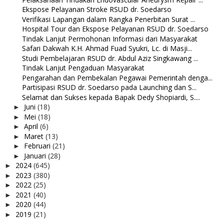
Ekspose Pelayanan Stroke RSUD dr. Soedarso
Verifikasi Lapangan dalam Rangka Penerbitan Surat ...
Hospital Tour dan Ekspose Pelayanan RSUD dr. Soedarso
Tindak Lanjut Permohonan Informasi dari Masyarakat
Safari Dakwah K.H. Ahmad Fuad Syukri, Lc. di Masji...
Studi Pembelajaran RSUD dr. Abdul Aziz Singkawang ...
Tindak Lanjut Pengaduan Masyarakat
Pengarahan dan Pembekalan Pegawai Pemerintah denga...
Partisipasi RSUD dr. Soedarso pada Launching dan S...
Selamat dan Sukses kepada Bapak Dedy Shopiardi, S....
Juni
(18)
►
Mei
(18)
►
April
(6)
►
Maret
(13)
►
Februari
(21)
►
Januari
(28)
►
2024
(645)
►
2023
(380)
►
2022
(25)
►
2021
(40)
►
2020
(44)
►
2019
(21)
►