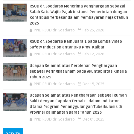
RSUD dr. Soedarso Menerima Penghargaan sebagai
Salah Satu Wajib Pajak Instansi Pemerintah dengan
Kontribusi Terbesar dalam Pembayaran Pajak Tahun
2025
PPID RSUD dr. Soedarso
Feb 25, 2026
RSUD dr. Soedarso Raih Juara 1 pada Lomba Video
Safety Induction antar OPD Prov. Kalbar
PPID RSUD dr. Soedarso
Feb 12, 2026
Ucapan Selamat atas Perolehan Penghargaan
sebagai Peringkat Enam pada Akuntabilitas Kinerja
Tahun 2025
PPID RSUD dr. Soedarso
Dec 15, 2025
Ucapan Selamat atas Penghargaan sebagai Rumah
Sakit dengan Capaian Terbaik I dalam Indikator
Utama Program Penanggulangan Tuberkulosis di
Provinsi Kalimantan Barat Tahun 2025
PPID RSUD dr. Soedarso
Dec 01, 2025