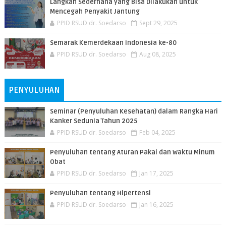
Langkah Sederhana yang Bisa Dilakukan untuk
Mencegah Penyakit Jantung
PPID RSUD dr. Soedarso
Sept 29, 2025
Semarak Kemerdekaan Indonesia ke-80
PPID RSUD dr. Soedarso
Aug 08, 2025
PENYULUHAN
Seminar (Penyuluhan Kesehatan) dalam Rangka Hari
Kanker Sedunia Tahun 2025
PPID RSUD dr. Soedarso
Feb 04, 2025
Penyuluhan tentang Aturan Pakai dan Waktu Minum
Obat
PPID RSUD dr. Soedarso
Jan 17, 2025
Penyuluhan tentang Hipertensi
PPID RSUD dr. Soedarso
Jan 16, 2025