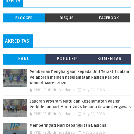
BERITA
BLOGGER
DISQUS
FACEBOOK
AKREDITASI
BARU
POPULER
KOMENTAR
Pemberian Penghargaan kepada Unit Teraktif dalam
Pelaporan Insiden Keselamatan Pasien Periode
Januari-Maret 2026
PPID RSUD dr. Soedarso
May 22, 2026
Laporan Program Mutu dan Keselamatan Pasien
Periode Januari-Maret 2026 kepada Dewan Pengawas
PPID RSUD dr. Soedarso
May 22, 2026
Memperingati Hari Kebangkitan Nasional
PPID RSUD dr. Soedarso
May 20, 2026