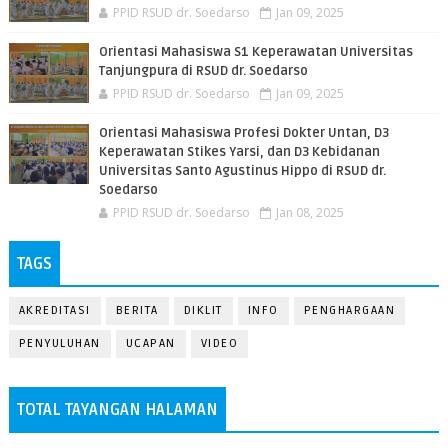
PPID RSUD dr. Soedarso
Jan 09, 2025
Orientasi Mahasiswa S1 Keperawatan Universitas
Tanjungpura di RSUD dr. Soedarso
PPID RSUD dr. Soedarso
Jan 09, 2025
Orientasi Mahasiswa Profesi Dokter Untan, D3
Keperawatan Stikes Yarsi, dan D3 Kebidanan
Universitas Santo Agustinus Hippo di RSUD dr.
Soedarso
PPID RSUD dr. Soedarso
Jan 08, 2025
TAGS
AKREDITASI
BERITA
DIKLIT
INFO
PENGHARGAAN
PENYULUHAN
UCAPAN
VIDEO
TOTAL TAYANGAN HALAMAN