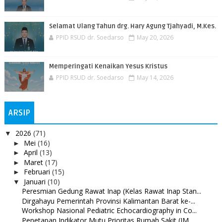
Selamat Ulang Tahun drg. Hary Agung Tjahyadi, M.Kes.
PPID RSUD dr. Soedarso
May 20, 2026
Memperingati Kenaikan Yesus Kristus
PPID RSUD dr. Soedarso
May 14, 2026
ARSIP
2026
(71)
▼
Mei
(16)
►
April
(13)
►
Maret
(17)
►
Februari
(15)
►
Januari
(10)
▼
Peresmian Gedung Rawat Inap (Kelas Rawat Inap Stan...
Dirgahayu Pemerintah Provinsi Kalimantan Barat ke-...
Workshop Nasional Pediatric Echocardiography in Co...
Penetapan Indikator Mutu Prioritas Rumah Sakit (IM...