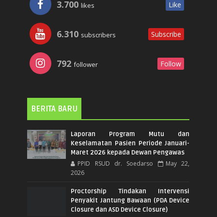
3.700
Like
likes
6.310
Subscribe
subscribers
792
Follow
follower
BERITA BARU
Laporan Program Mutu dan
Keselamatan Pasien Periode Januari-
Maret 2026 kepada Dewan Pengawas
PPID RSUD dr. Soedarso
May 22,
2026
Proctorship Tindakan Intervensi
Penyakit Jantung Bawaan (PDA Device
Closure dan ASD Device Closure)