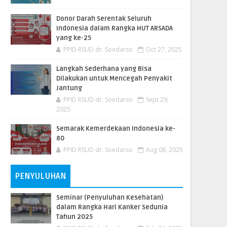
Donor Darah Serentak Seluruh
Indonesia dalam Rangka HUT ARSADA
yang ke-25
PPID RSUD dr. Soedarso
Oct 27, 2025
Langkah Sederhana yang Bisa
Dilakukan untuk Mencegah Penyakit
Jantung
PPID RSUD dr. Soedarso
Sept 29,
2025
Semarak Kemerdekaan Indonesia ke-
80
PPID RSUD dr. Soedarso
Aug 08, 2025
PENYULUHAN
Seminar (Penyuluhan Kesehatan)
dalam Rangka Hari Kanker Sedunia
Tahun 2025