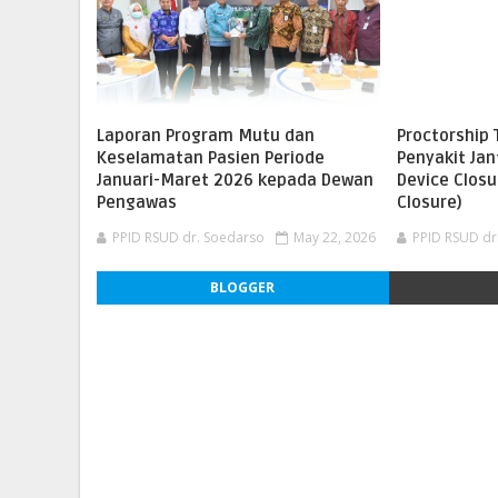
Laporan Program Mutu dan
Proctorship 
Keselamatan Pasien Periode
Penyakit Ja
Januari-Maret 2026 kepada Dewan
Device Closu
Pengawas
Closure)
PPID RSUD dr. Soedarso
May 22, 2026
PPID RSUD dr
BLOGGER