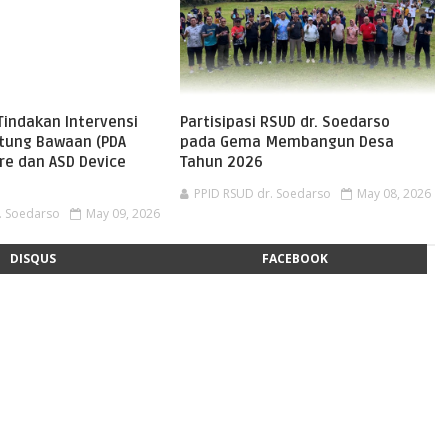
Tindakan Intervensi
Partisipasi RSUD dr. Soedarso
ntung Bawaan (PDA
pada Gema Membangun Desa
re dan ASD Device
Tahun 2026
PPID RSUD dr. Soedarso
May 08, 2026
. Soedarso
May 09, 2026
DISQUS
FACEBOOK