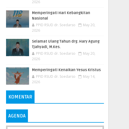
2026
Memperingati Hari Kebangkitan
Nasional
PPID RSUD dr. Soedarso
May 20,
2026
Selamat Ulang Tahun drg. Hary Agung
Tjahyadi, M.Kes.
PPID RSUD dr. Soedarso
May 20,
2026
Memperingati Kenaikan Yesus Kristus
PPID RSUD dr. Soedarso
May 14,
2026
KOMENTAR
AGENDA