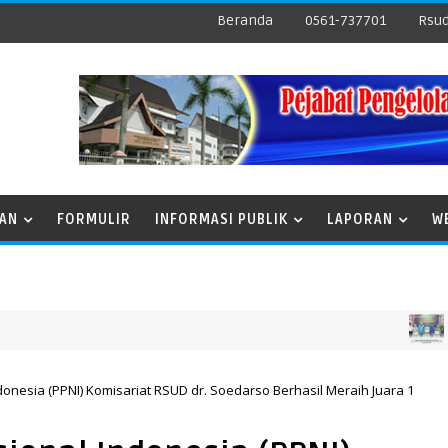
Beranda
0561-737701
Rsud
NAN
FORMULIR
INFORMASI PUBLIK
LAPORAN
W
PENGHA
onesia (PPNI) Komisariat RSUD dr. Soedarso Berhasil Meraih Juara 1