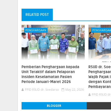
RELATED POST
PENGHARGAAN
PENGHARGA
Pemberian Penghargaan kepada
RSUD dr. So
Unit Teraktif dalam Pelaporan
Penghargaan
Insiden Keselamatan Pasien
Wajib Pajak 
Periode Januari-Maret 2026
dengan Kont
Pembayaran 
PPID RSUD dr. Soedarso
May 22, 2026
PPID RSUD dr
BLOGGER