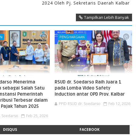
2024 Oleh Pj. Sekretaris Daerah Kalbar
Tampilkan Lebih Banyak
AN
PENGHARGAAN
edarso Menerima
RSUD dr. Soedarso Raih Juara 1
 sebagai Salah Satu
pada Lomba Video Safety
Instansi Pemerintah
Induction antar OPD Prov. Kalbar
ribusi Terbesar dalam
PPID RSUD dr. Soedarso
Feb 12, 2026
Pajak Tahun 2025
. Soedarso
Feb 25, 2026
DISQUS
FACEBOOK