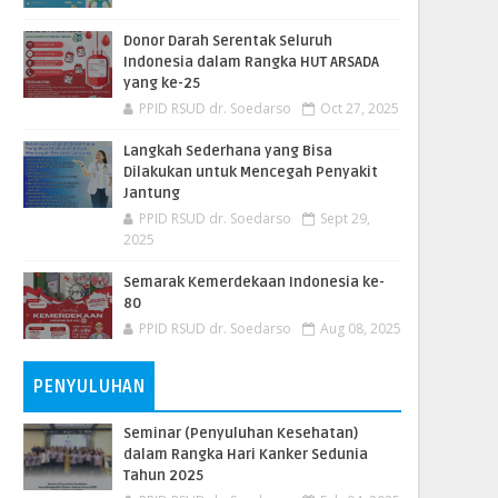
Donor Darah Serentak Seluruh
Indonesia dalam Rangka HUT ARSADA
yang ke-25
PPID RSUD dr. Soedarso
Oct 27, 2025
Langkah Sederhana yang Bisa
Dilakukan untuk Mencegah Penyakit
Jantung
PPID RSUD dr. Soedarso
Sept 29,
2025
Semarak Kemerdekaan Indonesia ke-
80
PPID RSUD dr. Soedarso
Aug 08, 2025
PENYULUHAN
Seminar (Penyuluhan Kesehatan)
dalam Rangka Hari Kanker Sedunia
Tahun 2025