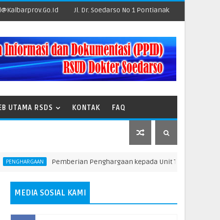
@kalbarprov.go.id
Jl. Dr. Soedarso No 1 Pontianak
EB UTAMA RSDS
KONTAK
FAQ
Pemberian Penghargaan kepada Unit Teraktif dalam Pelapora
RGAAN
MEDIA SOSIAL KAMI