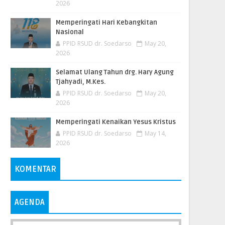
2026
Memperingati Hari Kebangkitan
Nasional
PPID RSUD dr. Soedarso
May 20,
2026
Selamat Ulang Tahun drg. Hary Agung
Tjahyadi, M.Kes.
PPID RSUD dr. Soedarso
May 20,
2026
Memperingati Kenaikan Yesus Kristus
PPID RSUD dr. Soedarso
May 14,
2026
KOMENTAR
AGENDA