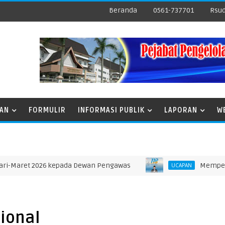
Beranda
0561-737701
Rsud
NAN
FORMULIR
INFORMASI PUBLIK
LAPORAN
W
t 2026 kepada Dewan Pengawas
Memperingati Ha
UCAPAN
ional