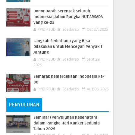
Donor Darah Serentak Seluruh
Indonesia dalam Rangka HUT ARSADA
yang ke-25
PPID RSUD dr. Soedarso
Oct 27, 2025
Langkah Sederhana yang Bisa
Dilakukan untuk Mencegah Penyakit
Jantung
PPID RSUD dr. Soedarso
Sept 29,
2025
Semarak Kemerdekaan Indonesia ke-
80
PPID RSUD dr. Soedarso
Aug 08, 2025
PENYULUHAN
Seminar (Penyuluhan Kesehatan)
dalam Rangka Hari Kanker Sedunia
Tahun 2025