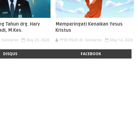
ng Tahun drg. Hary
Memperingati Kenaikan Yesus
di, M.Kes.
Kristus
. Soedarso
May 20, 2026
PPID RSUD dr. Soedarso
May 14, 2026
DISQUS
FACEBOOK