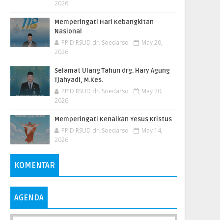
2026
Memperingati Hari Kebangkitan
Nasional
PPID RSUD dr. Soedarso
May 20,
2026
Selamat Ulang Tahun drg. Hary Agung
Tjahyadi, M.Kes.
PPID RSUD dr. Soedarso
May 20,
2026
Memperingati Kenaikan Yesus Kristus
PPID RSUD dr. Soedarso
May 14,
2026
KOMENTAR
AGENDA