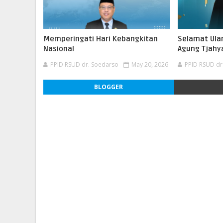
Memperingati Hari Kebangkitan
Selamat Ula
Nasional
Agung Tjahya
PPID RSUD dr. Soedarso
May 20, 2026
PPID RSUD dr
BLOGGER