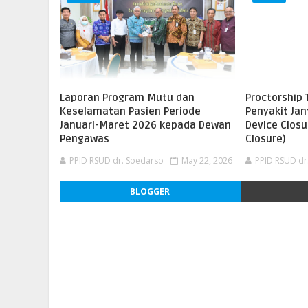
Laporan Program Mutu dan
Proctorship 
Keselamatan Pasien Periode
Penyakit Ja
Januari-Maret 2026 kepada Dewan
Device Closu
Pengawas
Closure)
PPID RSUD dr. Soedarso
May 22, 2026
PPID RSUD dr
BLOGGER