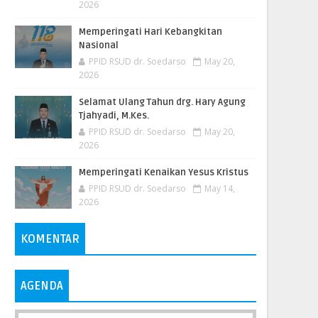
2026
Memperingati Hari Kebangkitan
Nasional
PPID RSUD dr. Soedarso
May 20,
2026
Selamat Ulang Tahun drg. Hary Agung
Tjahyadi, M.Kes.
PPID RSUD dr. Soedarso
May 20,
2026
Memperingati Kenaikan Yesus Kristus
PPID RSUD dr. Soedarso
May 14,
2026
KOMENTAR
AGENDA