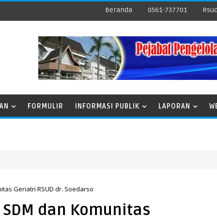
Beranda
0561-737701
Rsud
NAN
FORMULIR
INFORMASI PUBLIK
LAPORAN
W
as Geriatri RSUD dr. Soedarso
 SDM dan Komunitas