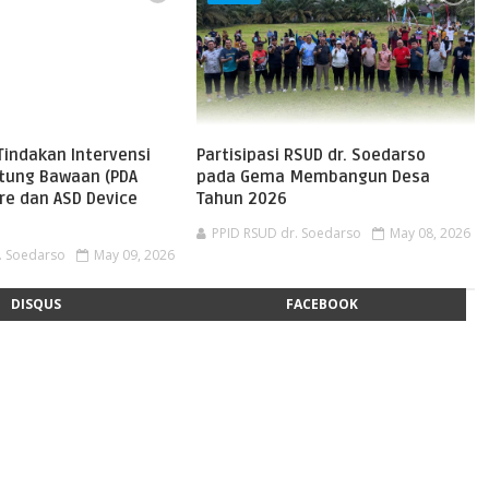
Tindakan Intervensi
Partisipasi RSUD dr. Soedarso
ntung Bawaan (PDA
pada Gema Membangun Desa
re dan ASD Device
Tahun 2026
PPID RSUD dr. Soedarso
May 08, 2026
. Soedarso
May 09, 2026
DISQUS
FACEBOOK