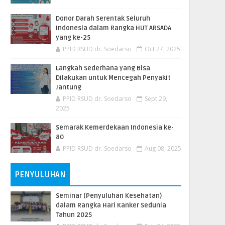
Donor Darah Serentak Seluruh
Indonesia dalam Rangka HUT ARSADA
yang ke-25
PPID RSUD dr. Soedarso
Oct 27, 2025
Langkah Sederhana yang Bisa
Dilakukan untuk Mencegah Penyakit
Jantung
PPID RSUD dr. Soedarso
Sept 29,
2025
Semarak Kemerdekaan Indonesia ke-
80
PPID RSUD dr. Soedarso
Aug 08, 2025
PENYULUHAN
Seminar (Penyuluhan Kesehatan)
dalam Rangka Hari Kanker Sedunia
Tahun 2025