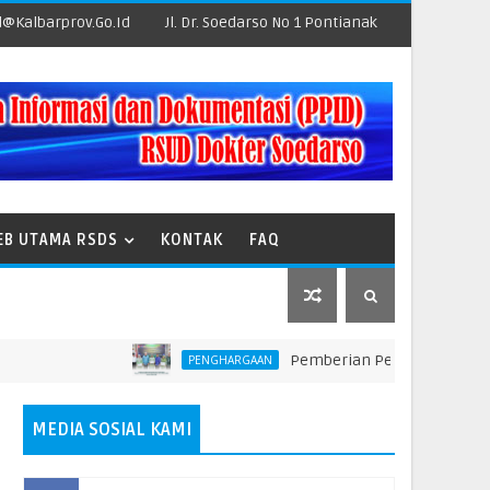
@kalbarprov.go.id
Jl. Dr. Soedarso No 1 Pontianak
EB UTAMA RSDS
KONTAK
FAQ
Pemberian Penghargaan kepada Unit 
PENGHARGAAN
MEDIA SOSIAL KAMI