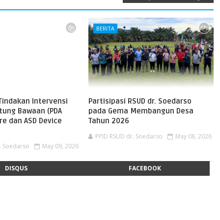
BERITA
Tindakan Intervensi
Partisipasi RSUD dr. Soedarso
ntung Bawaan (PDA
pada Gema Membangun Desa
re dan ASD Device
Tahun 2026
PPID RSUD dr. Soedarso
May 08, 2026
. Soedarso
May 09, 2026
DISQUS
FACEBOOK