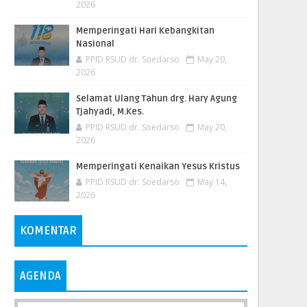
2026
Memperingati Hari Kebangkitan
Nasional
PPID RSUD dr. Soedarso
May 20,
2026
Selamat Ulang Tahun drg. Hary Agung
Tjahyadi, M.Kes.
PPID RSUD dr. Soedarso
May 20,
2026
Memperingati Kenaikan Yesus Kristus
PPID RSUD dr. Soedarso
May 14,
2026
KOMENTAR
AGENDA