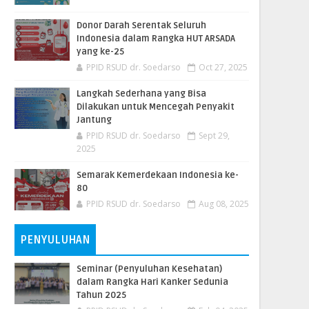
Donor Darah Serentak Seluruh
Indonesia dalam Rangka HUT ARSADA
yang ke-25
PPID RSUD dr. Soedarso
Oct 27, 2025
Langkah Sederhana yang Bisa
Dilakukan untuk Mencegah Penyakit
Jantung
PPID RSUD dr. Soedarso
Sept 29,
2025
Semarak Kemerdekaan Indonesia ke-
80
PPID RSUD dr. Soedarso
Aug 08, 2025
PENYULUHAN
Seminar (Penyuluhan Kesehatan)
dalam Rangka Hari Kanker Sedunia
Tahun 2025