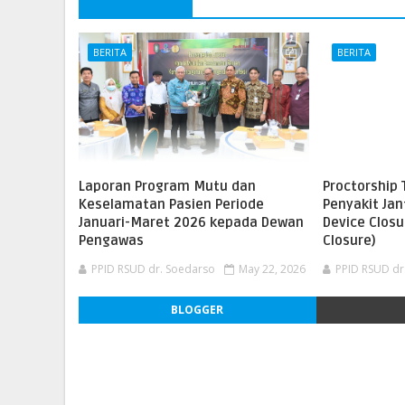
BERITA
BERITA
Laporan Program Mutu dan
Proctorship 
Keselamatan Pasien Periode
Penyakit Ja
Januari-Maret 2026 kepada Dewan
Device Closu
Pengawas
Closure)
PPID RSUD dr. Soedarso
May 22, 2026
PPID RSUD dr
BLOGGER