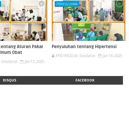
PENYULUHAN
tentang Aturan Pakai
Penyuluhan tentang Hipertensi
Minum Obat
PPID RSUD dr. Soedarso
Jan 16, 2025
. Soedarso
Jan 17, 2025
DISQUS
FACEBOOK