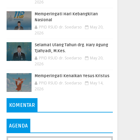
2026
Memperingati Hari Kebangkitan
Nasional
PPID RSUD dr. Soedarso
May 20,
2026
Selamat Ulang Tahun drg. Hary Agung
Tjahyadi, M.Kes.
PPID RSUD dr. Soedarso
May 20,
2026
Memperingati Kenaikan Yesus Kristus
PPID RSUD dr. Soedarso
May 14,
2026
KOMENTAR
AGENDA