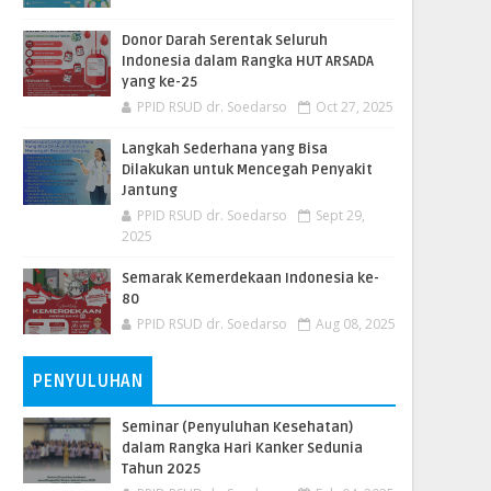
Donor Darah Serentak Seluruh
Indonesia dalam Rangka HUT ARSADA
yang ke-25
PPID RSUD dr. Soedarso
Oct 27, 2025
Langkah Sederhana yang Bisa
Dilakukan untuk Mencegah Penyakit
Jantung
PPID RSUD dr. Soedarso
Sept 29,
2025
Semarak Kemerdekaan Indonesia ke-
80
PPID RSUD dr. Soedarso
Aug 08, 2025
PENYULUHAN
Seminar (Penyuluhan Kesehatan)
dalam Rangka Hari Kanker Sedunia
Tahun 2025