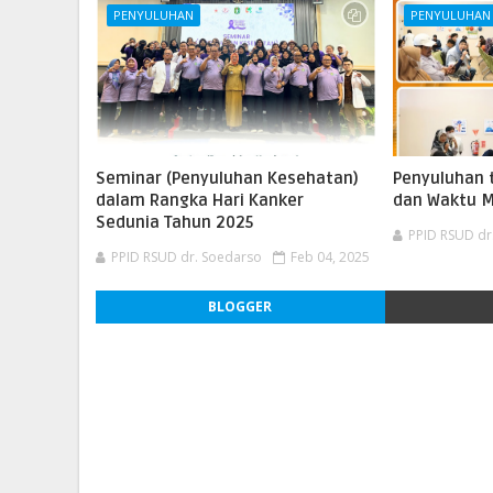
PENYULUHAN
PENYULUHAN
Seminar (Penyuluhan Kesehatan)
Penyuluhan 
dalam Rangka Hari Kanker
dan Waktu 
Sedunia Tahun 2025
PPID RSUD dr
PPID RSUD dr. Soedarso
Feb 04, 2025
BLOGGER