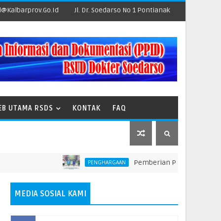
@kalbarprov.go.id
Jl. Dr. Soedarso No 1 Pontianak
EB UTAMA RSDS
KONTAK
FAQ
Pemberian Penghargaan kepada Unit
PENGHARGAAN
MEDIA SOSIAL KAMI