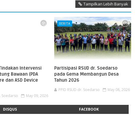
Tampilkan Lebih Banyak
BERITA
Tindakan Intervensi
Partisipasi RSUD dr. Soedarso
ntung Bawaan (PDA
pada Gema Membangun Desa
re dan ASD Device
Tahun 2026
PPID RSUD dr. Soedarso
May 08, 2026
. Soedarso
May 09, 2026
DISQUS
FACEBOOK