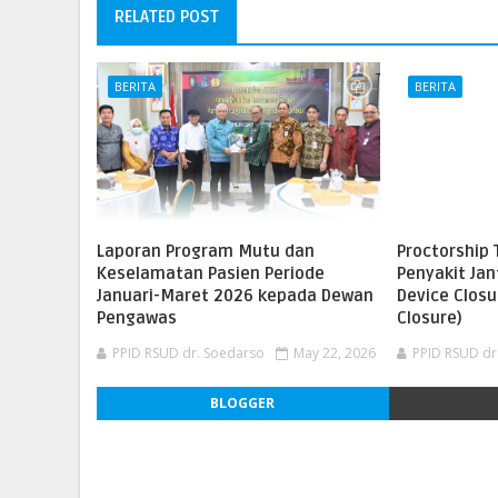
RELATED POST
BERITA
BERITA
Laporan Program Mutu dan
Proctorship 
Keselamatan Pasien Periode
Penyakit Ja
Januari-Maret 2026 kepada Dewan
Device Closu
Pengawas
Closure)
PPID RSUD dr. Soedarso
May 22, 2026
PPID RSUD dr
BLOGGER