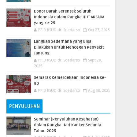
Donor Darah Serentak Seluruh
Indonesia dalam Rangka HUT ARSADA
yang ke-25
PPID RSUD dr. Soedarso
Oct 27, 2025
Langkah Sederhana yang Bisa
Dilakukan untuk Mencegah Penyakit
Jantung
PPID RSUD dr. Soedarso
Sept 29,
2025
Semarak Kemerdekaan Indonesia ke-
80
PPID RSUD dr. Soedarso
Aug 08, 2025
PENYULUHAN
Seminar (Penyuluhan Kesehatan)
dalam Rangka Hari Kanker Sedunia
Tahun 2025