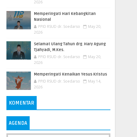
2026
Memperingati Hari Kebangkitan
Nasional
PPID RSUD dr. Soedarso
May 20,
2026
Selamat Ulang Tahun drg. Hary Agung
Tjahyadi, M.Kes.
PPID RSUD dr. Soedarso
May 20,
2026
Memperingati Kenaikan Yesus Kristus
PPID RSUD dr. Soedarso
May 14,
2026
KOMENTAR
AGENDA