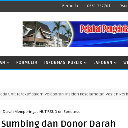
Beranda
0561-737701
Rsud
NAN
FORMULIR
INFORMASI PUBLIK
LAPORAN
W
Teraktif dalam Pelaporan Insiden Keselamatan Pasien Periode Janu
or Darah Memperingati HUT RSUD dr. Soedarso
r Sumbing dan Donor Darah