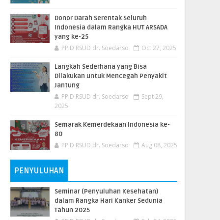
Donor Darah Serentak Seluruh
Indonesia dalam Rangka HUT ARSADA
yang ke-25
PPID RSUD dr. Soedarso
Oct 27, 2025
Langkah Sederhana yang Bisa
Dilakukan untuk Mencegah Penyakit
Jantung
PPID RSUD dr. Soedarso
Sept 29,
2025
Semarak Kemerdekaan Indonesia ke-
80
PPID RSUD dr. Soedarso
Aug 08, 2025
PENYULUHAN
Seminar (Penyuluhan Kesehatan)
dalam Rangka Hari Kanker Sedunia
Tahun 2025