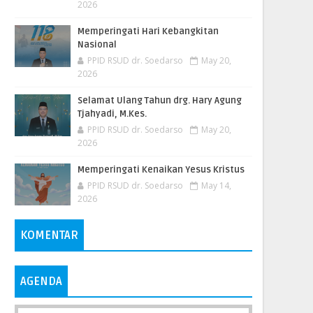
2026
Memperingati Hari Kebangkitan
Nasional
PPID RSUD dr. Soedarso
May 20,
2026
Selamat Ulang Tahun drg. Hary Agung
Tjahyadi, M.Kes.
PPID RSUD dr. Soedarso
May 20,
2026
Memperingati Kenaikan Yesus Kristus
PPID RSUD dr. Soedarso
May 14,
2026
KOMENTAR
AGENDA