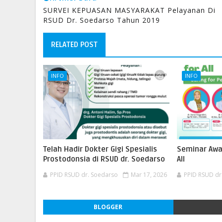
SURVEI KEPUASAN MASYARAKAT Pelayanan Di
RSUD Dr. Soedarso Tahun 2019
RELATED POST
INFO
INFO
Telah Hadir Dokter Gigi Spesialis
Seminar Awa
Prostodonsia di RSUD dr. Soedarso
All
PPID RSUD dr. Soedarso
Mar 17, 2026
PPID RSUD dr
BLOGGER