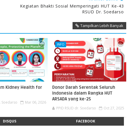
Kegiatan Bhakti Sosial Memperingati HUT Ke-43
RSUD Dr. Soedarso
Tampilkan Lebih Banyak
INFO
m Kidney Health for
Donor Darah Serentak Seluruh
Indonesia dalam Rangka HUT
ARSADA yang ke-25
. Soedarso
Mar 06, 2026
PPID RSUD dr. Soedarso
Oct 27, 2025
DISQUS
FACEBOOK