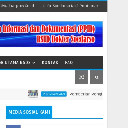
@kalbarprov.go.id
Jl. Dr. Soedarso No 1 Pontianak
EB UTAMA RSDS
KONTAK
FAQ
Pemberian Penghargaan kepada Unit Ter
PENGHARGAAN
MEDIA SOSIAL KAMI