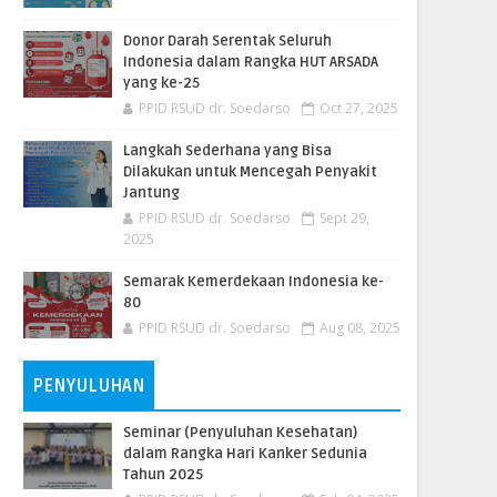
Donor Darah Serentak Seluruh
Indonesia dalam Rangka HUT ARSADA
yang ke-25
PPID RSUD dr. Soedarso
Oct 27, 2025
Langkah Sederhana yang Bisa
Dilakukan untuk Mencegah Penyakit
Jantung
PPID RSUD dr. Soedarso
Sept 29,
2025
Semarak Kemerdekaan Indonesia ke-
80
PPID RSUD dr. Soedarso
Aug 08, 2025
PENYULUHAN
Seminar (Penyuluhan Kesehatan)
dalam Rangka Hari Kanker Sedunia
Tahun 2025