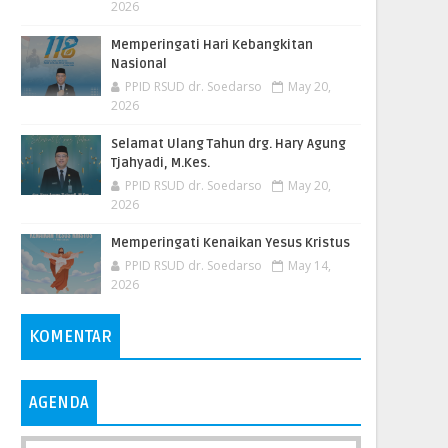
2026
Memperingati Hari Kebangkitan
Nasional
PPID RSUD dr. Soedarso
May 20,
2026
Selamat Ulang Tahun drg. Hary Agung
Tjahyadi, M.Kes.
PPID RSUD dr. Soedarso
May 20,
2026
Memperingati Kenaikan Yesus Kristus
PPID RSUD dr. Soedarso
May 14,
2026
KOMENTAR
AGENDA