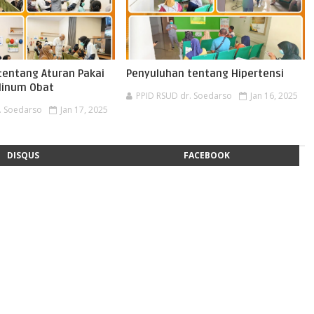
tentang Aturan Pakai
Penyuluhan tentang Hipertensi
Minum Obat
PPID RSUD dr. Soedarso
Jan 16, 2025
. Soedarso
Jan 17, 2025
DISQUS
FACEBOOK