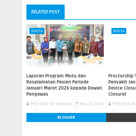
RELATED POST
BERITA
BERITA
Laporan Program Mutu dan
Proctorship 
Keselamatan Pasien Periode
Penyakit Ja
Januari-Maret 2026 kepada Dewan
Device Closu
Pengawas
Closure)
PPID RSUD dr. Soedarso
May 22, 2026
PPID RSUD dr
BLOGGER