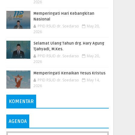
2026
Memperingati Hari Kebangkitan
Nasional
PPID RSUD dr. Soedarso
May 20,
2026
Selamat Ulang Tahun drg. Hary Agung
Tjahyadi, M.Kes.
PPID RSUD dr. Soedarso
May 20,
2026
Memperingati Kenaikan Yesus Kristus
PPID RSUD dr. Soedarso
May 14,
2026
KOMENTAR
AGENDA