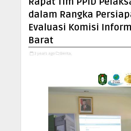
Rapat Tim PPID Pelaks
dalam Rangka Persiapa
Evaluasi Komisi Infor
Barat
3 years ago
Berita,