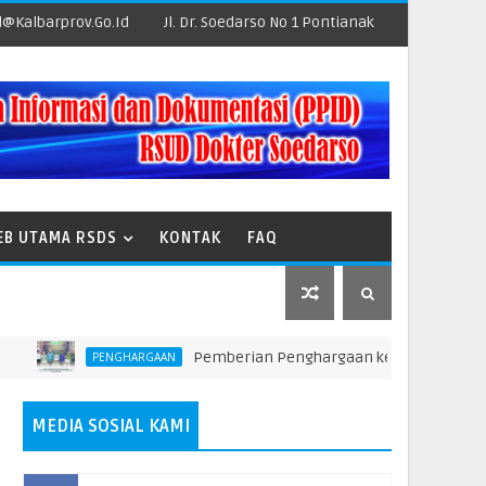
@kalbarprov.go.id
Jl. Dr. Soedarso No 1 Pontianak
EB UTAMA RSDS
KONTAK
FAQ
Pemberian Penghargaan kepada Unit Teraktif da
PENGHARGAAN
MEDIA SOSIAL KAMI