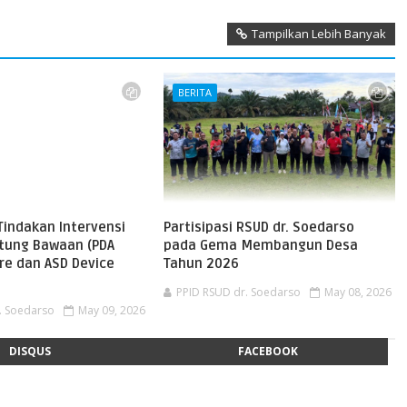
Tampilkan Lebih Banyak
BERITA
Tindakan Intervensi
Partisipasi RSUD dr. Soedarso
ntung Bawaan (PDA
pada Gema Membangun Desa
re dan ASD Device
Tahun 2026
PPID RSUD dr. Soedarso
May 08, 2026
. Soedarso
May 09, 2026
DISQUS
FACEBOOK