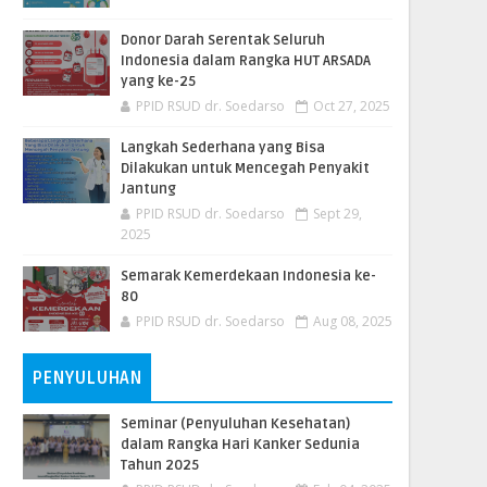
Donor Darah Serentak Seluruh
Indonesia dalam Rangka HUT ARSADA
yang ke-25
PPID RSUD dr. Soedarso
Oct 27, 2025
Langkah Sederhana yang Bisa
Dilakukan untuk Mencegah Penyakit
Jantung
PPID RSUD dr. Soedarso
Sept 29,
2025
Semarak Kemerdekaan Indonesia ke-
80
PPID RSUD dr. Soedarso
Aug 08, 2025
PENYULUHAN
Seminar (Penyuluhan Kesehatan)
dalam Rangka Hari Kanker Sedunia
Tahun 2025