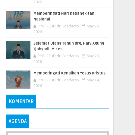
2026
Memperingati Hari Kebangkitan
Nasional
PPID RSUD dr. Soedarso
May 20,
2026
Selamat Ulang Tahun drg. Hary Agung
Tjahyadi, M.Kes.
PPID RSUD dr. Soedarso
May 20,
2026
Memperingati Kenaikan Yesus Kristus
PPID RSUD dr. Soedarso
May 14,
2026
KOMENTAR
AGENDA