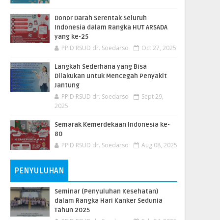
Donor Darah Serentak Seluruh
Indonesia dalam Rangka HUT ARSADA
yang ke-25
PPID RSUD dr. Soedarso
Oct 27, 2025
Langkah Sederhana yang Bisa
Dilakukan untuk Mencegah Penyakit
Jantung
PPID RSUD dr. Soedarso
Sept 29,
2025
Semarak Kemerdekaan Indonesia ke-
80
PPID RSUD dr. Soedarso
Aug 08, 2025
PENYULUHAN
Seminar (Penyuluhan Kesehatan)
dalam Rangka Hari Kanker Sedunia
Tahun 2025