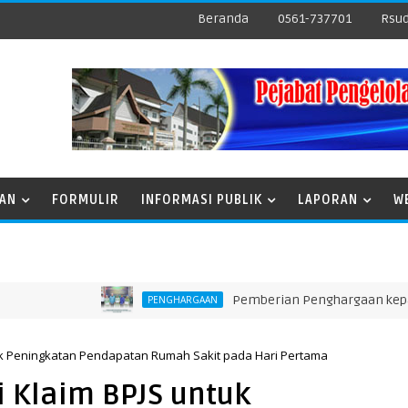
Beranda
0561-737701
Rsud
NAN
FORMULIR
INFORMASI PUBLIK
LAPORAN
W
Pemberian Penghargaan kepada Unit T
PENGHARGAAN
uk Peningkatan Pendapatan Rumah Sakit pada Hari Pertama
 Klaim BPJS untuk