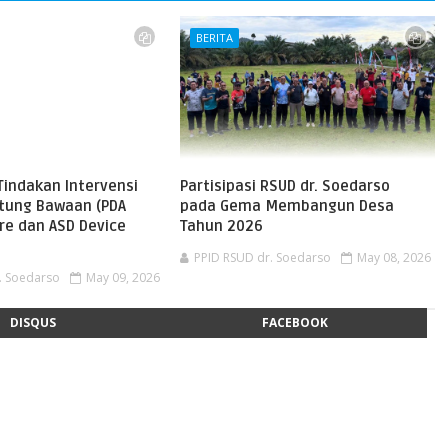
BERITA
Tindakan Intervensi
Partisipasi RSUD dr. Soedarso
ntung Bawaan (PDA
pada Gema Membangun Desa
re dan ASD Device
Tahun 2026
PPID RSUD dr. Soedarso
May 08, 2026
. Soedarso
May 09, 2026
DISQUS
FACEBOOK