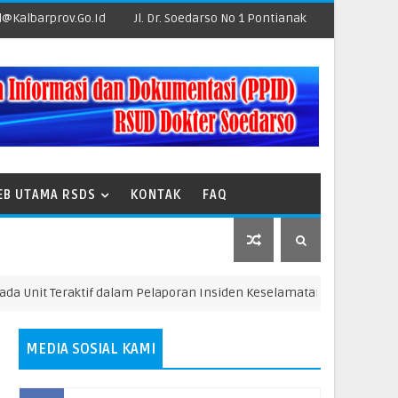
@kalbarprov.go.id
Jl. Dr. Soedarso No 1 Pontianak
EB UTAMA RSDS
KONTAK
FAQ
eraktif dalam Pelaporan Insiden Keselamatan Pasien Periode Janua
MEDIA SOSIAL KAMI