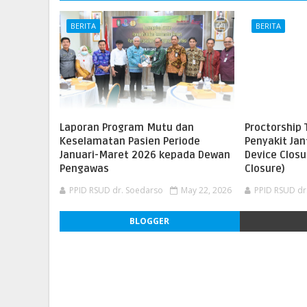
BERITA
BERITA
Laporan Program Mutu dan
Proctorship 
Keselamatan Pasien Periode
Penyakit Ja
Januari-Maret 2026 kepada Dewan
Device Closu
Pengawas
Closure)
PPID RSUD dr. Soedarso
May 22, 2026
PPID RSUD dr
BLOGGER