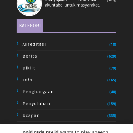
akuntabel untuk masyarakat.
KATEGORI
Akreditasi
(18)
Berita
(629)
Diklit
(79)
Info
(165)
Penghargaan
(48)
Penyuluhan
(159)
Ucapan
(335)
Video
(28)
ppid.rsds.my.id
wants to play speech