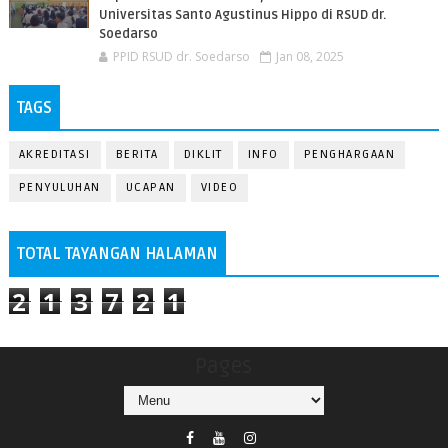
Universitas Santo Agustinus Hippo di RSUD dr.
Soedarso
PPID RSUD dr. Soedarso
Jan 08, 2025
TAGS
AKREDITASI
BERITA
DIKLIT
INFO
PENGHARGAAN
PENYULUHAN
UCAPAN
VIDEO
TOTAL TAYANGAN HALAMAN
2
1
3
7
2
1
Pages