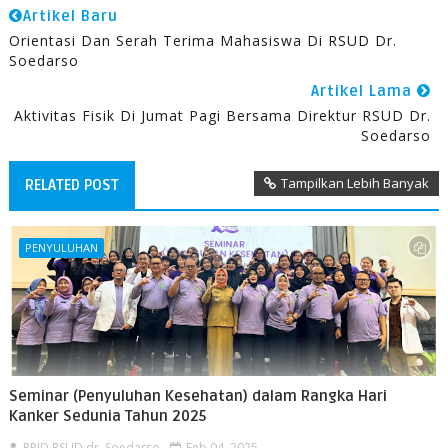
Artikel Baru
Orientasi Dan Serah Terima Mahasiswa Di RSUD Dr.
Soedarso
Artikel Lama
Aktivitas Fisik Di Jumat Pagi Bersama Direktur RSUD Dr.
Soedarso
Tampilkan Lebih Banyak
RELATED POST
PENYULUHAN
Seminar (Penyuluhan Kesehatan) dalam Rangka Hari
Kanker Sedunia Tahun 2025
PPID RSUD dr. Soedarso
Feb 04, 2025