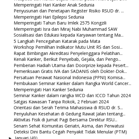
Memperingati Hari Kanker Anak Sedunia
Penyusunan dan Penetapan Register Risiko RSUD dr. ...
Memperingati Hari Epilepsi Sedunia
Memperingati Tahun Baru Imlek 2575 Kongzili
Memperingati Isra dan Miraj Nabi Muhammad SAW
Sosialisasi dan Edukasi kepada Karyawan tentang Ma...
5 Langkah Pencegahan Katarak pada Mata
Workshop Pemilihan Indikator Mutu Unit RS dan Sosi...
Rapat Bimbingan Akreditasi Penyelenggara Pelatihan...
Kenali Kanker, Berikut Penyebab, Gejala, dan Pengo...
Pemberian Hadiah Utama dan Doorprize kepada Pesert...
Pemeriksaan Gratis IVA dan SADANIS oleh Dokter-Dok...
Persatuan Perawat Nasional Indonesia (PPNI) Komisa...
Pembukaan Seminar Kanker dalam Rangka World Cancer...
Memperingati Hari Kanker Sedunia
Seminar Kanker dalam rangka WCD dan ICCD Tahun 2024
Satgas Kawasan Tanpa Rokok, 2 Februari 2024
Orientasi dan Serah Terima Mahasiswa di RSUD dr. S...
Penyuluhan Kesehatan di Gedung Rawat Jalan tentang...
Aktivitas Fisik di Jumat Pagi Bersama Direktur RSU...
Senam Sehat Komunitas Geriatri, Asma, dan Perwatusi
Deteksi Dini Bantu Cegah Penyakit Tidak Menular (PTM)
Januari
(49)
►