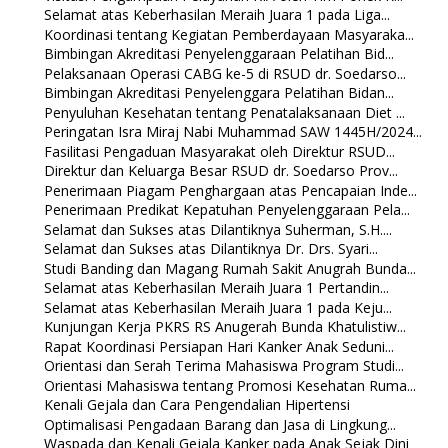
Selamat atas Keberhasilan Meraih Juara 1 pada Liga...
Koordinasi tentang Kegiatan Pemberdayaan Masyaraka...
Bimbingan Akreditasi Penyelenggaraan Pelatihan Bid...
Pelaksanaan Operasi CABG ke-5 di RSUD dr. Soedarso...
Bimbingan Akreditasi Penyelenggara Pelatihan Bidan...
Penyuluhan Kesehatan tentang Penatalaksanaan Diet ...
Peringatan Isra Miraj Nabi Muhammad SAW 1445H/2024...
Fasilitasi Pengaduan Masyarakat oleh Direktur RSUD...
Direktur dan Keluarga Besar RSUD dr. Soedarso Prov...
Penerimaan Piagam Penghargaan atas Pencapaian Inde...
Penerimaan Predikat Kepatuhan Penyelenggaraan Pela...
Selamat dan Sukses atas Dilantiknya Suherman, S.H....
Selamat dan Sukses atas Dilantiknya Dr. Drs. Syari...
Studi Banding dan Magang Rumah Sakit Anugrah Bunda...
Selamat atas Keberhasilan Meraih Juara 1 Pertandin...
Selamat atas Keberhasilan Meraih Juara 1 pada Keju...
Kunjungan Kerja PKRS RS Anugerah Bunda Khatulistiw...
Rapat Koordinasi Persiapan Hari Kanker Anak Seduni...
Orientasi dan Serah Terima Mahasiswa Program Studi...
Orientasi Mahasiswa tentang Promosi Kesehatan Ruma...
Kenali Gejala dan Cara Pengendalian Hipertensi
Optimalisasi Pengadaan Barang dan Jasa di Lingkung...
Waspada dan Kenali Gejala Kanker pada Anak Sejak Dini