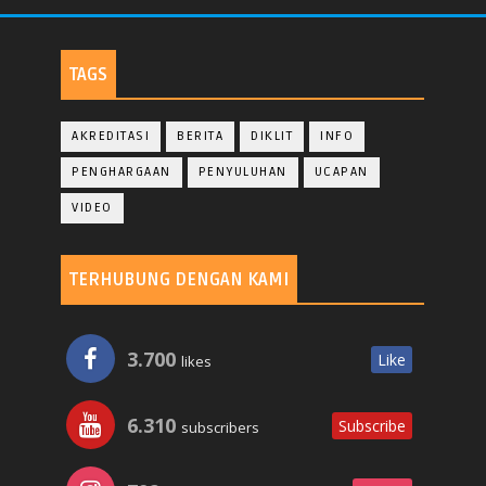
TAGS
AKREDITASI
BERITA
DIKLIT
INFO
PENGHARGAAN
PENYULUHAN
UCAPAN
VIDEO
TERHUBUNG DENGAN KAMI
3.700
Like
likes
6.310
Subscribe
subscribers