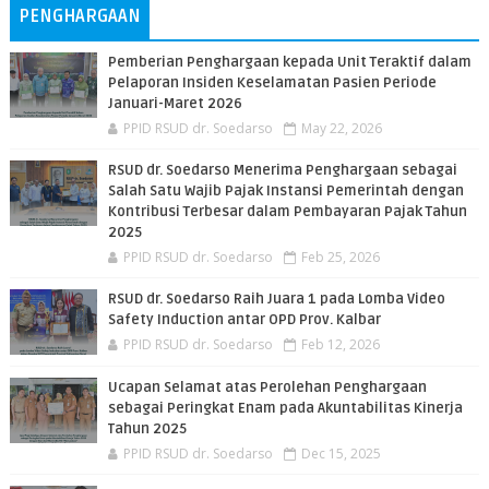
PENGHARGAAN
Pemberian Penghargaan kepada Unit Teraktif dalam
Pelaporan Insiden Keselamatan Pasien Periode
Januari-Maret 2026
PPID RSUD dr. Soedarso
May 22, 2026
RSUD dr. Soedarso Menerima Penghargaan sebagai
Salah Satu Wajib Pajak Instansi Pemerintah dengan
Kontribusi Terbesar dalam Pembayaran Pajak Tahun
2025
PPID RSUD dr. Soedarso
Feb 25, 2026
RSUD dr. Soedarso Raih Juara 1 pada Lomba Video
Safety Induction antar OPD Prov. Kalbar
PPID RSUD dr. Soedarso
Feb 12, 2026
Ucapan Selamat atas Perolehan Penghargaan
sebagai Peringkat Enam pada Akuntabilitas Kinerja
Tahun 2025
PPID RSUD dr. Soedarso
Dec 15, 2025