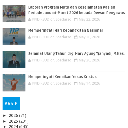
Laporan Program Mutu dan Keselamatan Pasien
Periode Januari-Maret 2026 kepada Dewan Pengawas
PPID RSUD dr. Soedarso
May 22, 2026
Memperingati Hari Kebangkitan Nasional
PPID RSUD dr. Soedarso
May 20, 2026
Selamat Ulang Tahun drg. Hary Agung Tjahyadi, M.Kes.
PPID RSUD dr. Soedarso
May 20, 2026
Memperingati Kenaikan Yesus Kristus
PPID RSUD dr. Soedarso
May 14, 2026
ARSIP
2026
(71)
►
2025
(231)
►
2024
(645)
▼