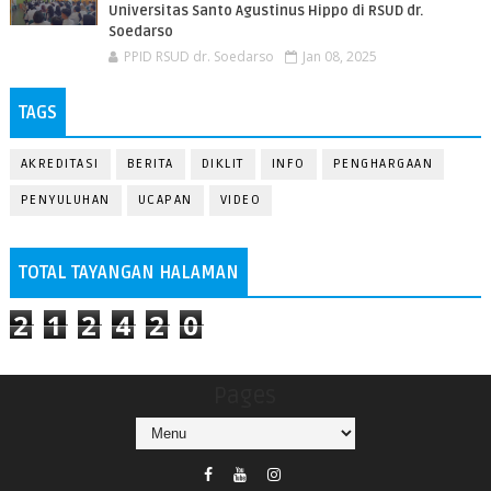
Universitas Santo Agustinus Hippo di RSUD dr.
Soedarso
PPID RSUD dr. Soedarso
Jan 08, 2025
TAGS
AKREDITASI
BERITA
DIKLIT
INFO
PENGHARGAAN
PENYULUHAN
UCAPAN
VIDEO
TOTAL TAYANGAN HALAMAN
2
1
2
4
2
0
Pages