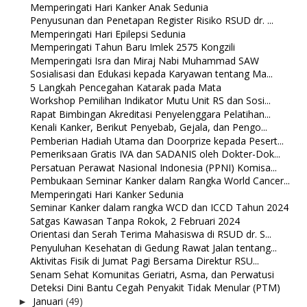
Memperingati Hari Kanker Anak Sedunia
Penyusunan dan Penetapan Register Risiko RSUD dr. ...
Memperingati Hari Epilepsi Sedunia
Memperingati Tahun Baru Imlek 2575 Kongzili
Memperingati Isra dan Miraj Nabi Muhammad SAW
Sosialisasi dan Edukasi kepada Karyawan tentang Ma...
5 Langkah Pencegahan Katarak pada Mata
Workshop Pemilihan Indikator Mutu Unit RS dan Sosi...
Rapat Bimbingan Akreditasi Penyelenggara Pelatihan...
Kenali Kanker, Berikut Penyebab, Gejala, dan Pengo...
Pemberian Hadiah Utama dan Doorprize kepada Pesert...
Pemeriksaan Gratis IVA dan SADANIS oleh Dokter-Dok...
Persatuan Perawat Nasional Indonesia (PPNI) Komisa...
Pembukaan Seminar Kanker dalam Rangka World Cancer...
Memperingati Hari Kanker Sedunia
Seminar Kanker dalam rangka WCD dan ICCD Tahun 2024
Satgas Kawasan Tanpa Rokok, 2 Februari 2024
Orientasi dan Serah Terima Mahasiswa di RSUD dr. S...
Penyuluhan Kesehatan di Gedung Rawat Jalan tentang...
Aktivitas Fisik di Jumat Pagi Bersama Direktur RSU...
Senam Sehat Komunitas Geriatri, Asma, dan Perwatusi
Deteksi Dini Bantu Cegah Penyakit Tidak Menular (PTM)
Januari
(49)
►