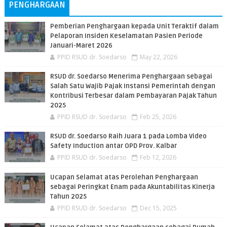
PENGHARGAAN
Pemberian Penghargaan kepada Unit Teraktif dalam
Pelaporan Insiden Keselamatan Pasien Periode
Januari-Maret 2026
PPID RSUD dr. Soedarso
May 22, 2026
RSUD dr. Soedarso Menerima Penghargaan sebagai
Salah Satu Wajib Pajak Instansi Pemerintah dengan
Kontribusi Terbesar dalam Pembayaran Pajak Tahun
2025
PPID RSUD dr. Soedarso
Feb 25, 2026
RSUD dr. Soedarso Raih Juara 1 pada Lomba Video
Safety Induction antar OPD Prov. Kalbar
PPID RSUD dr. Soedarso
Feb 12, 2026
Ucapan Selamat atas Perolehan Penghargaan
sebagai Peringkat Enam pada Akuntabilitas Kinerja
Tahun 2025
PPID RSUD dr. Soedarso
Dec 15, 2025