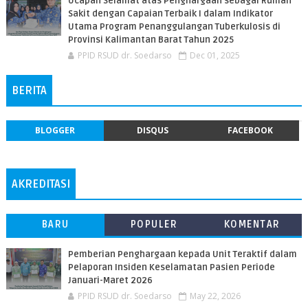
Ucapan Selamat atas Penghargaan sebagai Rumah
Sakit dengan Capaian Terbaik I dalam Indikator
Utama Program Penanggulangan Tuberkulosis di
Provinsi Kalimantan Barat Tahun 2025
PPID RSUD dr. Soedarso
Dec 01, 2025
BERITA
BLOGGER
DISQUS
FACEBOOK
AKREDITASI
BARU
POPULER
KOMENTAR
Pemberian Penghargaan kepada Unit Teraktif dalam
Pelaporan Insiden Keselamatan Pasien Periode
Januari-Maret 2026
PPID RSUD dr. Soedarso
May 22, 2026