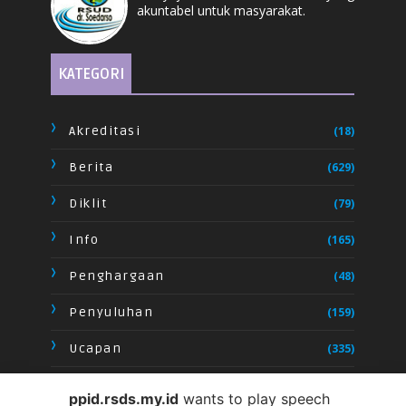
akuntabel untuk masyarakat.
KATEGORI
Akreditasi
(18)
Berita
(629)
Diklit
(79)
Info
(165)
Penghargaan
(48)
Penyuluhan
(159)
Ucapan
(335)
Video
(28)
ppid.rsds.my.id
wants to play speech