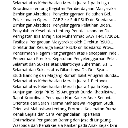
Selamat atas Keberhasilan Meraih Juara 1 pada Liga...
Koordinasi tentang Kegiatan Pemberdayaan Masyaraka...
Bimbingan Akreditasi Penyelenggaraan Pelatihan Bid...
Pelaksanaan Operasi CABG ke-5 di RSUD dr. Soedarso...
Bimbingan Akreditasi Penyelenggara Pelatihan Bidan...
Penyuluhan Kesehatan tentang Penatalaksanaan Diet ...
Peringatan Isra Miraj Nabi Muhammad SAW 1445H/2024...
Fasilitasi Pengaduan Masyarakat oleh Direktur RSUD...
Direktur dan Keluarga Besar RSUD dr. Soedarso Prov...
Penerimaan Piagam Penghargaan atas Pencapaian Inde...
Penerimaan Predikat Kepatuhan Penyelenggaraan Pela...
Selamat dan Sukses atas Dilantiknya Suherman, S.H....
Selamat dan Sukses atas Dilantiknya Dr. Drs. Syari...
Studi Banding dan Magang Rumah Sakit Anugrah Bunda...
Selamat atas Keberhasilan Meraih Juara 1 Pertandin...
Selamat atas Keberhasilan Meraih Juara 1 pada Keju...
Kunjungan Kerja PKRS RS Anugerah Bunda Khatulistiw...
Rapat Koordinasi Persiapan Hari Kanker Anak Seduni...
Orientasi dan Serah Terima Mahasiswa Program Studi...
Orientasi Mahasiswa tentang Promosi Kesehatan Ruma...
Kenali Gejala dan Cara Pengendalian Hipertensi
Optimalisasi Pengadaan Barang dan Jasa di Lingkung...
Waspada dan Kenali Gejala Kanker pada Anak Sejak Dini