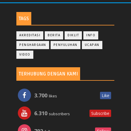
TAGS
AKREDITASI
BERITA
DIKLIT
INFO
PENGHARGAAN
PENYULUHAN
UCAPAN
VIDEO
TERHUBUNG DENGAN KAMI
3.700
Like
likes
6.310
Subscribe
subscribers