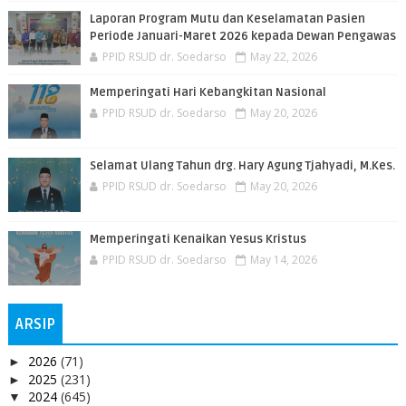
Laporan Program Mutu dan Keselamatan Pasien
Periode Januari-Maret 2026 kepada Dewan Pengawas
PPID RSUD dr. Soedarso
May 22, 2026
Memperingati Hari Kebangkitan Nasional
PPID RSUD dr. Soedarso
May 20, 2026
Selamat Ulang Tahun drg. Hary Agung Tjahyadi, M.Kes.
PPID RSUD dr. Soedarso
May 20, 2026
Memperingati Kenaikan Yesus Kristus
PPID RSUD dr. Soedarso
May 14, 2026
ARSIP
2026
(71)
►
2025
(231)
►
2024
(645)
▼