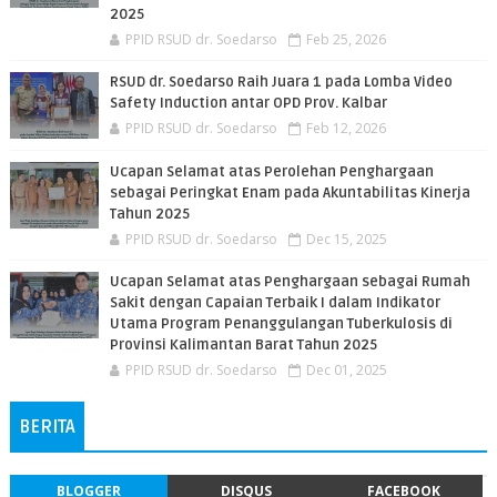
2025
PPID RSUD dr. Soedarso
Feb 25, 2026
RSUD dr. Soedarso Raih Juara 1 pada Lomba Video
Safety Induction antar OPD Prov. Kalbar
PPID RSUD dr. Soedarso
Feb 12, 2026
Ucapan Selamat atas Perolehan Penghargaan
sebagai Peringkat Enam pada Akuntabilitas Kinerja
Tahun 2025
PPID RSUD dr. Soedarso
Dec 15, 2025
Ucapan Selamat atas Penghargaan sebagai Rumah
Sakit dengan Capaian Terbaik I dalam Indikator
Utama Program Penanggulangan Tuberkulosis di
Provinsi Kalimantan Barat Tahun 2025
PPID RSUD dr. Soedarso
Dec 01, 2025
BERITA
BLOGGER
DISQUS
FACEBOOK