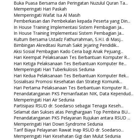
Buka Puasa Bersama dan Peringatan Nuzulul Quran Ta...
Memperingati Hari Paskah
Memperingati Wafat Isa Al Masih
Pemberkasan dan Pembekalan kepada Peserta yang Din...
In House Training Implementasi Sistem Pembagian Ja...
In House Training Implementasi Sistem Pembagian Ja...
Kultum Bersama Ustadz Fathurrahman, S.H.I. di Masj...
Bimbingan Akreditasi Rumah Sakit Jejaring Pendidik...
Aksi Sosial Pembagian Kado Ceria bagi Anak Pejuang...
Hari Keempat Pelaksanaan Tes Berbantuan Komputer R...
Hari Ketiga Pelaksanaan Tes Berbantuan Komputer Re...
Memperingati Hari Tuberkulosis Sedunia
Hari Kedua Pelaksanaan Tes Berbantuan Komputer Rek...
Sosialisasi Promosi Kesehatan dan Strategi Komunik...
Hari Pertama Pelaksanaan Tes Berbantuan Komputer R...
Penandatanganan PKS Pemanfaatan NIK, Data Kependud...
Memperingati Hari Air Sedunia
Partisipasi RSUD dr. Soedarso sebagai Tenaga Keseh...
Selamat dan Sukses atas Penghargaan Top Pembina BU...
Penandatanganan PKS Pelayanan Rujukan antara RSUD ...
Memperingati Hari Down Syndrome Sedunia
Tarif Biaya Pelayanan Rawat Inap RSUD dr. Soedarso...
Memperingati Hari Kesehatan Gigi dan Mulut Sedunia