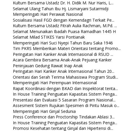
Kultum Bersama Ustadz Dr. H. Didik M. Nur Haris, L...
Selamat Ulang Tahun Ibu Hj. Lismaryani Sutarmidji
Memperingati Hari Perawat Nasional
Sosialisasi Hasil FGD dengan Kemendagri Terkait Pe...
Kultum Bersama Ustadz Fitrah Aulia Rachman, M.Pd. ...
Selamat Menunaikan Ibadah Puasa Ramadhan 1445 H
Selamat Milad STIKES Yarsi Pontianak
Memperingati Hari Suci Nyepi Tahun Baru Saka 1946
Tim PKRS Memberikan Materi Orientasi tentang Promo...
Peringatan Hari Kanker Anak Internasional di RSUD ...
Acara Gembira Bersama Anak-Anak Pejuang Kanker
Peninjauan Gedung Rawat Inap Anak
Peringatan Hari Kanker Anak Internasional Tahun 20...
Orientasi dan Serah Terima Mahasiswa Program Studi...
Memperingati Hari Perempuan Internasional
Rapat Koordinasi dengan BKAD dan Inspektorat tenta...
In House Training Penguatan Kapasitas Sistem Penga...
Presentasi dan Evaluasi 5 Sasaran Program Nasional...
Assesment Sistem Rujukan Spesimen di Pintu Masuk o...
Memperingati Hari Ginjal Sedunia
Press Conference dan Proctorship Tindakan Ablasi 3...
In House Training Penguatan Kapasitas Sistem Penga...
Promosi Kesehatan tentang Ginjal dan Hipertensi di...