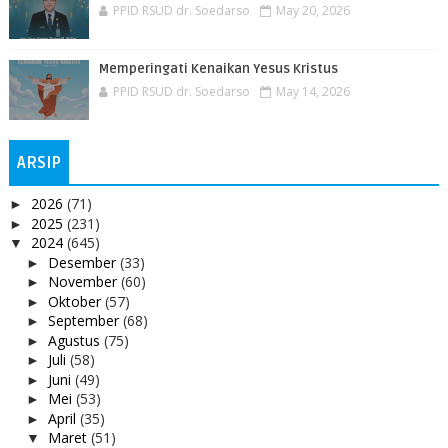
PPID RSUD dr. Soedarso
May 20, 2026
Memperingati Kenaikan Yesus Kristus
PPID RSUD dr. Soedarso
May 14, 2026
ARSIP
2026
(71)
►
2025
(231)
►
2024
(645)
▼
Desember
(33)
►
November
(60)
►
Oktober
(57)
►
September
(68)
►
Agustus
(75)
►
Juli
(58)
►
Juni
(49)
►
Mei
(53)
►
April
(35)
►
Maret
(51)
▼