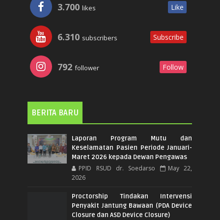
3.700
Like
likes
6.310
Subscribe
subscribers
792
Follow
follower
BERITA BARU
Laporan Program Mutu dan
Keselamatan Pasien Periode Januari-
Maret 2026 kepada Dewan Pengawas
PPID RSUD dr. Soedarso
May 22,
2026
Proctorship Tindakan Intervensi
Penyakit Jantung Bawaan (PDA Device
Closure dan ASD Device Closure)