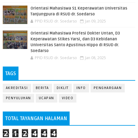
Orientasi Mahasiswa S1 Keperawatan Universitas
Tanjungpura di RSUD dr. Soedarso
PPID RSUD dr. Soedarso
Jan 09, 2025
Orientasi Mahasiswa Profesi Dokter Untan, D3
Keperawatan Stikes Yarsi, dan D3 Kebidanan
Universitas Santo Agustinus Hippo di RSUD dr.
Soedarso
PPID RSUD dr. Soedarso
Jan 08, 2025
TAGS
AKREDITASI
BERITA
DIKLIT
INFO
PENGHARGAAN
PENYULUHAN
UCAPAN
VIDEO
TOTAL TAYANGAN HALAMAN
2
1
2
4
4
4