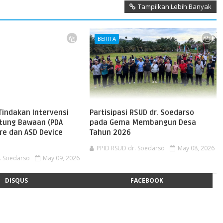
Tampilkan Lebih Banyak
BERITA
Tindakan Intervensi
Partisipasi RSUD dr. Soedarso
ntung Bawaan (PDA
pada Gema Membangun Desa
re dan ASD Device
Tahun 2026
PPID RSUD dr. Soedarso
May 08, 2026
. Soedarso
May 09, 2026
DISQUS
FACEBOOK