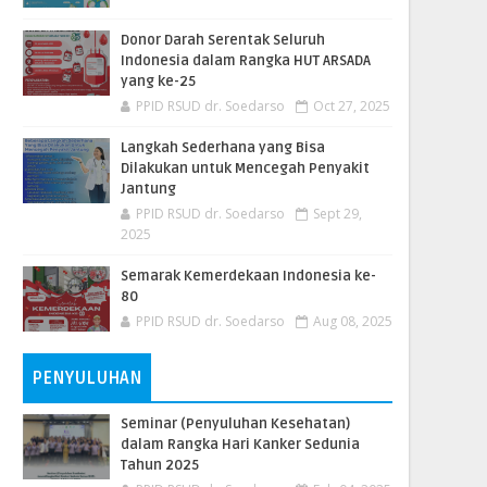
Donor Darah Serentak Seluruh
Indonesia dalam Rangka HUT ARSADA
yang ke-25
PPID RSUD dr. Soedarso
Oct 27, 2025
Langkah Sederhana yang Bisa
Dilakukan untuk Mencegah Penyakit
Jantung
PPID RSUD dr. Soedarso
Sept 29,
2025
Semarak Kemerdekaan Indonesia ke-
80
PPID RSUD dr. Soedarso
Aug 08, 2025
PENYULUHAN
Seminar (Penyuluhan Kesehatan)
dalam Rangka Hari Kanker Sedunia
Tahun 2025