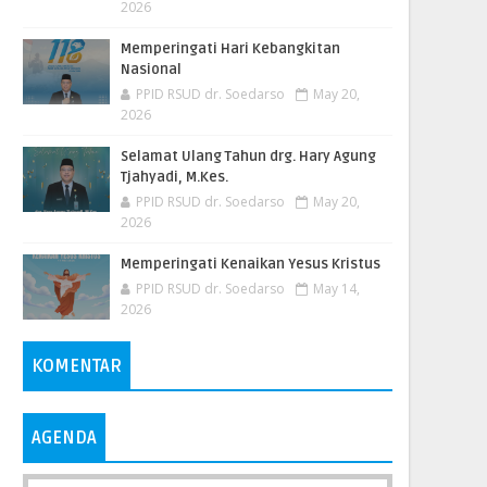
2026
Memperingati Hari Kebangkitan
Nasional
PPID RSUD dr. Soedarso
May 20,
2026
Selamat Ulang Tahun drg. Hary Agung
Tjahyadi, M.Kes.
PPID RSUD dr. Soedarso
May 20,
2026
Memperingati Kenaikan Yesus Kristus
PPID RSUD dr. Soedarso
May 14,
2026
KOMENTAR
AGENDA