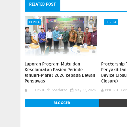
RELATED POST
BERITA
BERITA
Laporan Program Mutu dan
Proctorship 
Keselamatan Pasien Periode
Penyakit Ja
Januari-Maret 2026 kepada Dewan
Device Closu
Pengawas
Closure)
PPID RSUD dr. Soedarso
May 22, 2026
PPID RSUD dr
BLOGGER