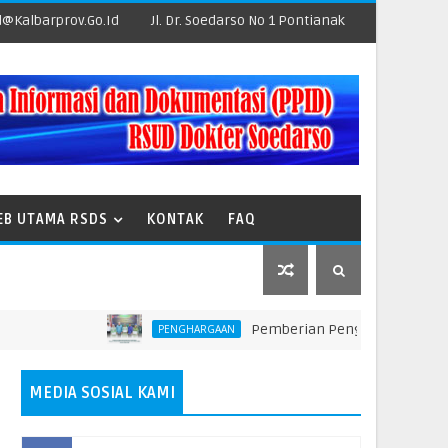
@kalbarprov.go.id
Jl. Dr. Soedarso No 1 Pontianak
EB UTAMA RSDS
KONTAK
FAQ
Pemberian Penghargaan kepada Unit T
PENGHARGAAN
MEDIA SOSIAL KAMI