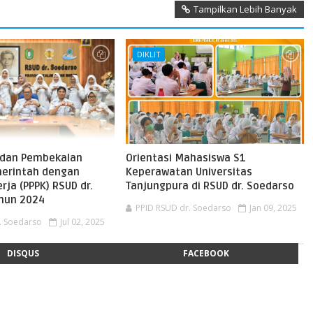
Tampilkan Lebih Banyak
DIKLIT
 dan Pembekalan
Orientasi Mahasiswa S1
erintah dengan
Keperawatan Universitas
erja (PPPK) RSUD dr.
Tanjungpura di RSUD dr. Soedarso
hun 2024
PPID RSUD dr. Soedarso
Jan 09, 2025
. Soedarso
Jul 02, 2025
DISQUS
FACEBOOK