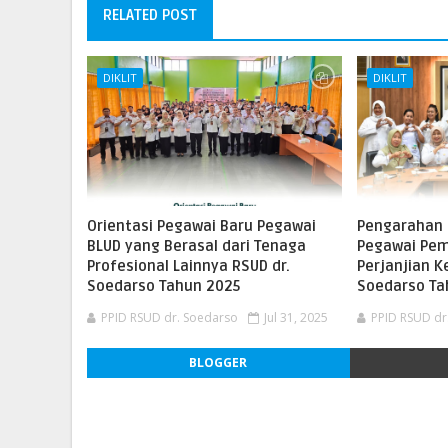
RELATED POST
DIKLIT
DIKLIT
Orientasi Pegawai Baru Pegawai
Pengarahan
BLUD yang Berasal dari Tenaga
Pegawai Pem
Profesional Lainnya RSUD dr.
Perjanjian K
Soedarso Tahun 2025
Soedarso Ta
PPID RSUD dr. Soedarso
Jul 31, 2025
PPID RSUD dr
BLOGGER