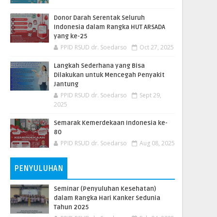
Donor Darah Serentak Seluruh
Indonesia dalam Rangka HUT ARSADA
yang ke-25
PPID RSUD dr. Soedarso
Oct 27, 2025
Langkah Sederhana yang Bisa
Dilakukan untuk Mencegah Penyakit
Jantung
PPID RSUD dr. Soedarso
Sept 29,
2025
Semarak Kemerdekaan Indonesia ke-
80
PPID RSUD dr. Soedarso
Aug 08, 2025
PENYULUHAN
Seminar (Penyuluhan Kesehatan)
dalam Rangka Hari Kanker Sedunia
Tahun 2025