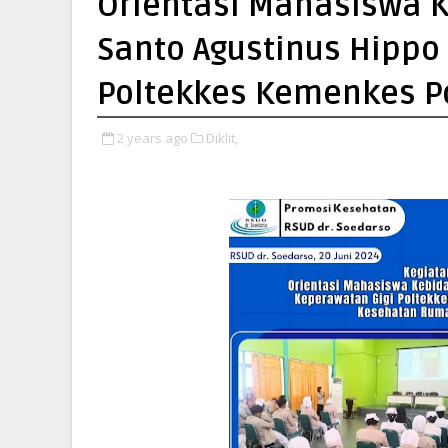
Orientasi Mahasiswa K
Santo Agustinus Hippo
Poltekkes Kemenkes P
2 years ago
Diklit,