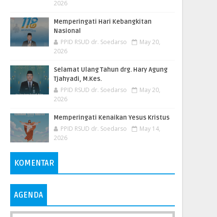
2026
Memperingati Hari Kebangkitan
Nasional
PPID RSUD dr. Soedarso
May 20,
2026
Selamat Ulang Tahun drg. Hary Agung
Tjahyadi, M.Kes.
PPID RSUD dr. Soedarso
May 20,
2026
Memperingati Kenaikan Yesus Kristus
PPID RSUD dr. Soedarso
May 14,
2026
KOMENTAR
AGENDA