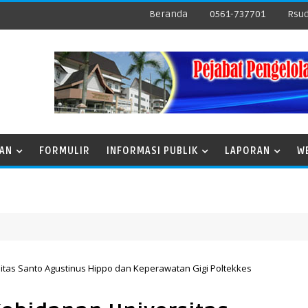
Beranda
0561-737701
Rsud
NAN
FORMULIR
INFORMASI PUBLIK
LAPORAN
W
itas Santo Agustinus Hippo dan Keperawatan Gigi Poltekkes