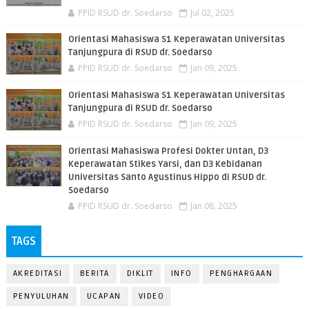
PPID RSUD dr. Soedarso
Jul 02, 2025
Orientasi Mahasiswa S1 Keperawatan Universitas
Tanjungpura di RSUD dr. Soedarso
PPID RSUD dr. Soedarso
Jan 09, 2025
Orientasi Mahasiswa S1 Keperawatan Universitas
Tanjungpura di RSUD dr. Soedarso
PPID RSUD dr. Soedarso
Jan 09, 2025
Orientasi Mahasiswa Profesi Dokter Untan, D3
Keperawatan Stikes Yarsi, dan D3 Kebidanan
Universitas Santo Agustinus Hippo di RSUD dr.
Soedarso
PPID RSUD dr. Soedarso
Jan 08, 2025
TAGS
AKREDITASI
BERITA
DIKLIT
INFO
PENGHARGAAN
PENYULUHAN
UCAPAN
VIDEO