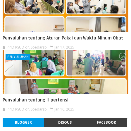
Penyuluhan tentang Aturan Pakai dan Waktu Minum Obat
PPID RSUD dr. Soedarso
Jan 17, 2025
PENYULUHAN
Penyuluhan tentang Hipertensi
PPID RSUD dr. Soedarso
Jan 16, 2025
BLOGGER
DISQUS
FACEBOOK