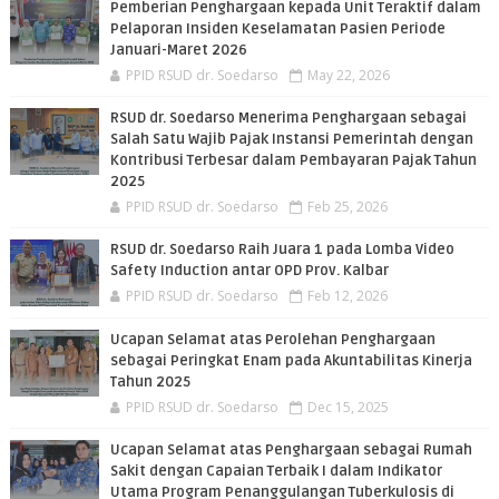
Pemberian Penghargaan kepada Unit Teraktif dalam
Pelaporan Insiden Keselamatan Pasien Periode
Januari-Maret 2026
PPID RSUD dr. Soedarso
May 22, 2026
RSUD dr. Soedarso Menerima Penghargaan sebagai
Salah Satu Wajib Pajak Instansi Pemerintah dengan
Kontribusi Terbesar dalam Pembayaran Pajak Tahun
2025
PPID RSUD dr. Soedarso
Feb 25, 2026
RSUD dr. Soedarso Raih Juara 1 pada Lomba Video
Safety Induction antar OPD Prov. Kalbar
PPID RSUD dr. Soedarso
Feb 12, 2026
Ucapan Selamat atas Perolehan Penghargaan
sebagai Peringkat Enam pada Akuntabilitas Kinerja
Tahun 2025
PPID RSUD dr. Soedarso
Dec 15, 2025
Ucapan Selamat atas Penghargaan sebagai Rumah
Sakit dengan Capaian Terbaik I dalam Indikator
Utama Program Penanggulangan Tuberkulosis di