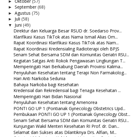
Oktober
(57)
►
September
(68)
►
Agustus
(75)
►
Juli
(58)
►
Juni
(49)
▼
Direktur dan Keluarga Besar RSUD dr. Soedarso Prov...
Klarifikasi Kasus TikTok atas Nama Ismail Alias Om...
Rapat Koordinasi Klarifikasi Kasus TikTok atas Nam...
Rapat Koordinasi Kredensialing Radioterapi oleh BPJS
Senam Sehat Bersama SDM dan Komunitas Geriatri RSU...
Kegiatan Satgas Anti Rokok Pengawasan Lingkungan T...
Memperingati Hari Berkabung Daerah Provinsi Kalima...
Penyuluhan Kesehatan tentang Terapi Non Farmakolog...
Hari Anti Narkoba Sedunia
Bahaya Narkoba bagi Kesehatan
Kredensial dan Rekredensial bagi Tenaga Kesehatan ...
Memperingati Hari Bidan Nasional
Penyuluhan Kesehatan tentang Amenorea
PONTI GO UP 1 (Pontianak Gynecology Obstetrics Upd...
Pembukaan PONTI GO UP 1 (Pontianak Gynecology Obst...
Senam Sehat Bersama SDM dan Komunitas Geriatri RSU...
Kunjungan Wakil Menteri Kesehatan RI Prof. dr. Dan...
Selamat dan Sukses atas Dilantiknya Drs. Alfian, M...