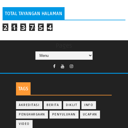
TOTAL TAYANGAN HALAMAN
2
1
3
7
5
4
Pages
TAGS
AKREDITASI
BERITA
DIKLIT
INFO
PENGHARGAAN
PENYULUHAN
UCAPAN
VIDEO