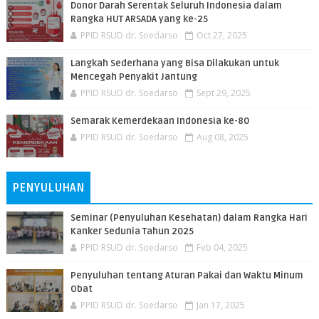
Donor Darah Serentak Seluruh Indonesia dalam
Rangka HUT ARSADA yang ke-25
PPID RSUD dr. Soedarso
Oct 27, 2025
Langkah Sederhana yang Bisa Dilakukan untuk
Mencegah Penyakit Jantung
PPID RSUD dr. Soedarso
Sept 29, 2025
Semarak Kemerdekaan Indonesia ke-80
PPID RSUD dr. Soedarso
Aug 08, 2025
PENYULUHAN
Seminar (Penyuluhan Kesehatan) dalam Rangka Hari
Kanker Sedunia Tahun 2025
PPID RSUD dr. Soedarso
Feb 04, 2025
Penyuluhan tentang Aturan Pakai dan Waktu Minum
Obat
PPID RSUD dr. Soedarso
Jan 17, 2025