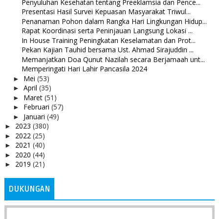
Penyuluhan Kesehatan tentang Preeklamsia dan Pence...
Presentasi Hasil Survei Kepuasan Masyarakat Triwul...
Penanaman Pohon dalam Rangka Hari Lingkungan Hidup...
Rapat Koordinasi serta Peninjauan Langsung Lokasi ...
In House Training Peningkatan Keselamatan dan Prot...
Pekan Kajian Tauhid bersama Ust. Ahmad Sirajuddin ...
Memanjatkan Doa Qunut Nazilah secara Berjamaah unt...
Memperingati Hari Lahir Pancasila 2024
Mei
(53)
►
April
(35)
►
Maret
(51)
►
Februari
(57)
►
Januari
(49)
►
2023
(380)
►
2022
(25)
►
2021
(40)
►
2020
(44)
►
2019
(21)
►
DUKUNGAN