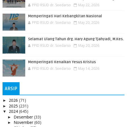
PPID RSUD dr. Soedarso
May 22, 2026
Memperingati Hari Kebangkitan Nasional
PPID RSUD dr. Soedarso
May 20, 2026
Selamat Ulang Tahun drg. Hary Agung Tjahyadi, M.Kes.
PPID RSUD dr. Soedarso
May 20, 2026
Memperingati Kenaikan Yesus Kristus
PPID RSUD dr. Soedarso
May 14, 2026
ARSIP
2026
(71)
►
2025
(231)
►
2024
(645)
▼
Desember
(33)
►
November
(60)
►