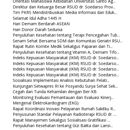
Orientasi Mahasiswa Kebidanan Universitas Santo Ag...
Direktur dan Keluarga Besar RSUD dr. Soedarso Prov...
Tim PKRS Mendistribusikan Media Informasi dan Eduk...
Selamat Idul Adha 1445 H
Hari Demam Berdarah ASEAN
Hari Donor Darah Sedunia
Penyuluhan Kesehatan tentang Terapi Pencegahan Tub...
Senam Sehat Bersama SDM dan Komunitas Geriatri RSU...
Rapat Rutin Komite Medik Sekaligus Paparan dari Ti...
Penyuluhan Kesehatan tentang Vitamin A, Demam Tifo...
Indeks Kepuasan Masyarakat (IKM) RSUD dr. Soedarso...
Indeks Kepuasan Masyarakat (IKM) RSUD dr. Soedarso...
Indeks Kepuasan Masyarakat (IKM) RSUD dr. Soedarso...
Indeks Kepuasan Masyarakat (IKM) RSUD dr. Soedarso...
Sosialisasi Implementasi Analisis Kebutuhan Pelati...
Kunjungan Setwapres RI ke Posyandu Surya Sehat Sek...
Cegah dan Tunda Kehamilan dengan Ber-KB
Monitoring Evaluasi Pemantauan dan Evaluasi Kinerj...
Mengenal Elektrokardiogram (EKG)
Rapat Koordinasi Inovasi Pelayanan Rumah Sakitku R...
Penyusunan Standar Pelayanan Radioterapi RSUD dr. ...
Rapat Manajemen Sekaligus Sosialisasi Gratifikasi ...
Penyuluhan Kesehatan tentang Gizi Balita dan Lansi...