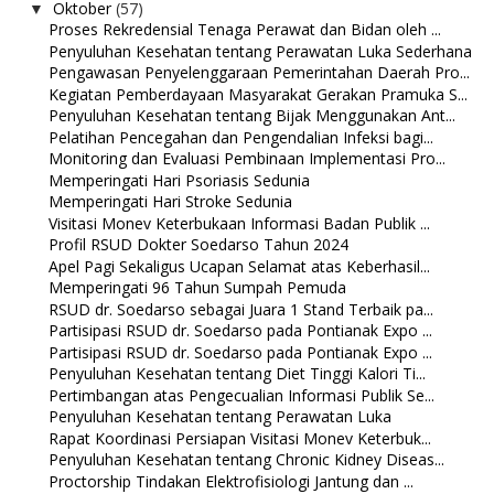
Oktober
(57)
▼
Proses Rekredensial Tenaga Perawat dan Bidan oleh ...
Penyuluhan Kesehatan tentang Perawatan Luka Sederhana
Pengawasan Penyelenggaraan Pemerintahan Daerah Pro...
Kegiatan Pemberdayaan Masyarakat Gerakan Pramuka S...
Penyuluhan Kesehatan tentang Bijak Menggunakan Ant...
Pelatihan Pencegahan dan Pengendalian Infeksi bagi...
Monitoring dan Evaluasi Pembinaan Implementasi Pro...
Memperingati Hari Psoriasis Sedunia
Memperingati Hari Stroke Sedunia
Visitasi Monev Keterbukaan Informasi Badan Publik ...
Profil RSUD Dokter Soedarso Tahun 2024
Apel Pagi Sekaligus Ucapan Selamat atas Keberhasil...
Memperingati 96 Tahun Sumpah Pemuda
RSUD dr. Soedarso sebagai Juara 1 Stand Terbaik pa...
Partisipasi RSUD dr. Soedarso pada Pontianak Expo ...
Partisipasi RSUD dr. Soedarso pada Pontianak Expo ...
Penyuluhan Kesehatan tentang Diet Tinggi Kalori Ti...
Pertimbangan atas Pengecualian Informasi Publik Se...
Penyuluhan Kesehatan tentang Perawatan Luka
Rapat Koordinasi Persiapan Visitasi Monev Keterbuk...
Penyuluhan Kesehatan tentang Chronic Kidney Diseas...
Proctorship Tindakan Elektrofisiologi Jantung dan ...