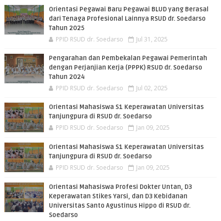
Orientasi Pegawai Baru Pegawai BLUD yang Berasal
dari Tenaga Profesional Lainnya RSUD dr. Soedarso
Tahun 2025
PPID RSUD dr. Soedarso
Jul 31, 2025
Pengarahan dan Pembekalan Pegawai Pemerintah
dengan Perjanjian Kerja (PPPK) RSUD dr. Soedarso
Tahun 2024
PPID RSUD dr. Soedarso
Jul 02, 2025
Orientasi Mahasiswa S1 Keperawatan Universitas
Tanjungpura di RSUD dr. Soedarso
PPID RSUD dr. Soedarso
Jan 09, 2025
Orientasi Mahasiswa S1 Keperawatan Universitas
Tanjungpura di RSUD dr. Soedarso
PPID RSUD dr. Soedarso
Jan 09, 2025
Orientasi Mahasiswa Profesi Dokter Untan, D3
Keperawatan Stikes Yarsi, dan D3 Kebidanan
Universitas Santo Agustinus Hippo di RSUD dr.
Soedarso