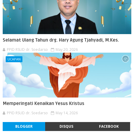
Selamat Ulang Tahun drg. Hary Agung Tjahyadi, M.Kes.
PPID RSUD dr. Soedarso
May 20, 2026
UCAPAN
Memperingati Kenaikan Yesus Kristus
PPID RSUD dr. Soedarso
May 14, 2026
BLOGGER
DISQUS
FACEBOOK