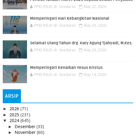
PPID RSUD dr. Soedarso
May 22, 2026
Memperingati Hari Kebangkitan Nasional
PPID RSUD dr. Soedarso
May 20, 2026
Selamat Ulang Tahun drg. Hary Agung Tjahyadi, M.Kes.
PPID RSUD dr. Soedarso
May 20, 2026
Memperingati Kenaikan Yesus Kristus
PPID RSUD dr. Soedarso
May 14, 2026
ARSIP
2026
(71)
►
2025
(231)
►
2024
(645)
▼
Desember
(33)
►
November
(60)
►