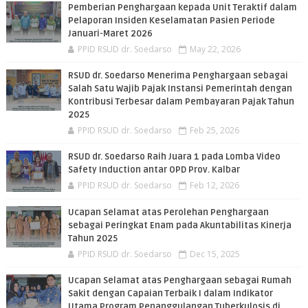
Pemberian Penghargaan kepada Unit Teraktif dalam
Pelaporan Insiden Keselamatan Pasien Periode
Januari-Maret 2026
PPID RSUD dr. Soedarso
May 22, 2026
RSUD dr. Soedarso Menerima Penghargaan sebagai
Salah Satu Wajib Pajak Instansi Pemerintah dengan
Kontribusi Terbesar dalam Pembayaran Pajak Tahun
2025
PPID RSUD dr. Soedarso
Feb 25, 2026
RSUD dr. Soedarso Raih Juara 1 pada Lomba Video
Safety Induction antar OPD Prov. Kalbar
PPID RSUD dr. Soedarso
Feb 12, 2026
Ucapan Selamat atas Perolehan Penghargaan
sebagai Peringkat Enam pada Akuntabilitas Kinerja
Tahun 2025
PPID RSUD dr. Soedarso
Dec 15, 2025
Ucapan Selamat atas Penghargaan sebagai Rumah
Sakit dengan Capaian Terbaik I dalam Indikator
Utama Program Penanggulangan Tuberkulosis di