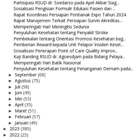
Partisipasi RSUD dr. Soedarso pada Apel Akbar Siag...
Sosialisasi Pengisian Formulir Edukasi Pasien dan ...
Rapat Koordinasi Persiapan Pontianak Expo Tahun 2024
Rapat Manajemen Terkait Persiapan Survei Akreditas...
Memperingati Hari Meningitis Sedunia
Penyuluhan Kesehatan tentang Penyakit Stroke
Pembekalan tentang Orientasi Promosi Kesehatan bag...
Pemberian Reward kepada Unit Pelapor Insiden Kesel...
Sosialisasi Penerapan Point of Care Quality Improv...
Kaji Banding RSUD dr. Agoesdjam pada Bidang Pelaya...
Memperingati Hari Batik Nasional
Penyuluhan Kesehatan tentang Penanganan Demam pada...
September
(68)
►
Agustus
(75)
►
Juli
(58)
►
Juni
(49)
►
Mei
(53)
►
April
(35)
►
Maret
(51)
►
Februari
(57)
►
Januari
(49)
►
2023
(380)
►
2022
(25)
►