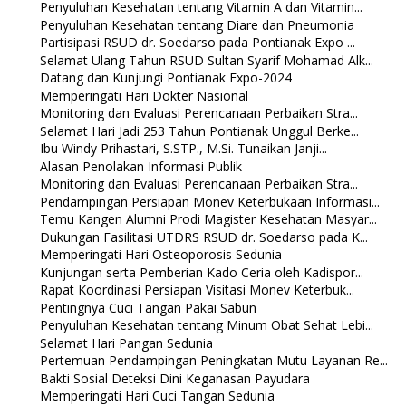
Penyuluhan Kesehatan tentang Vitamin A dan Vitamin...
Penyuluhan Kesehatan tentang Diare dan Pneumonia
Partisipasi RSUD dr. Soedarso pada Pontianak Expo ...
Selamat Ulang Tahun RSUD Sultan Syarif Mohamad Alk...
Datang dan Kunjungi Pontianak Expo-2024
Memperingati Hari Dokter Nasional
Monitoring dan Evaluasi Perencanaan Perbaikan Stra...
Selamat Hari Jadi 253 Tahun Pontianak Unggul Berke...
Ibu Windy Prihastari, S.STP., M.Si. Tunaikan Janji...
Alasan Penolakan Informasi Publik
Monitoring dan Evaluasi Perencanaan Perbaikan Stra...
Pendampingan Persiapan Monev Keterbukaan Informasi...
Temu Kangen Alumni Prodi Magister Kesehatan Masyar...
Dukungan Fasilitasi UTDRS RSUD dr. Soedarso pada K...
Memperingati Hari Osteoporosis Sedunia
Kunjungan serta Pemberian Kado Ceria oleh Kadispor...
Rapat Koordinasi Persiapan Visitasi Monev Keterbuk...
Pentingnya Cuci Tangan Pakai Sabun
Penyuluhan Kesehatan tentang Minum Obat Sehat Lebi...
Selamat Hari Pangan Sedunia
Pertemuan Pendampingan Peningkatan Mutu Layanan Re...
Bakti Sosial Deteksi Dini Keganasan Payudara
Memperingati Hari Cuci Tangan Sedunia