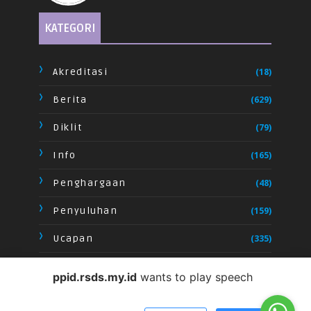
KATEGORI
Akreditasi
(18)
Berita
(629)
Diklit
(79)
Info
(165)
Penghargaan
(48)
Penyuluhan
(159)
Ucapan
(335)
Video
(28)
ppid.rsds.my.id
wants to play speech