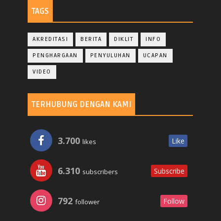
TAGS
AKREDITASI
BERITA
DIKLIT
INFO
PENGHARGAAN
PENYULUHAN
UCAPAN
VIDEO
TERHUBUNG DENGAN KAMI
3.700
Like
likes
6.310
Subscribe
subscribers
792
Follow
follower