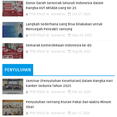
Donor Darah Serentak Seluruh Indonesia dalam
Rangka HUT ARSADA yang ke-25
PPID RSUD dr. Soedarso
Oct 27, 2025
Langkah Sederhana yang Bisa Dilakukan untuk
Mencegah Penyakit Jantung
PPID RSUD dr. Soedarso
Sept 29, 2025
Semarak Kemerdekaan Indonesia ke-80
PPID RSUD dr. Soedarso
Aug 08, 2025
PENYULUHAN
Seminar (Penyuluhan Kesehatan) dalam Rangka Hari
Kanker Sedunia Tahun 2025
PPID RSUD dr. Soedarso
Feb 04, 2025
Penyuluhan tentang Aturan Pakai dan Waktu Minum
Obat
PPID RSUD dr. Soedarso
Jan 17, 2025