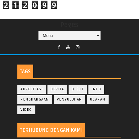
2
1
2
0
9
9
Pages
TAGS
AKREDITASI
BERITA
DIKLIT
INFO
PENGHARGAAN
PENYULUHAN
UCAPAN
VIDEO
TERHUBUNG DENGAN KAMI