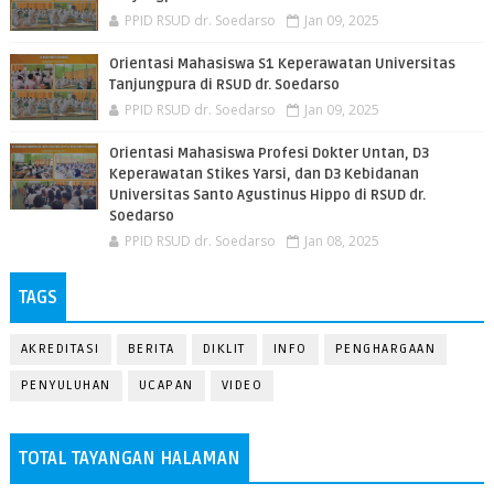
PPID RSUD dr. Soedarso
Jan 09, 2025
Orientasi Mahasiswa S1 Keperawatan Universitas
Tanjungpura di RSUD dr. Soedarso
PPID RSUD dr. Soedarso
Jan 09, 2025
Orientasi Mahasiswa Profesi Dokter Untan, D3
Keperawatan Stikes Yarsi, dan D3 Kebidanan
Universitas Santo Agustinus Hippo di RSUD dr.
Soedarso
PPID RSUD dr. Soedarso
Jan 08, 2025
TAGS
AKREDITASI
BERITA
DIKLIT
INFO
PENGHARGAAN
PENYULUHAN
UCAPAN
VIDEO
TOTAL TAYANGAN HALAMAN