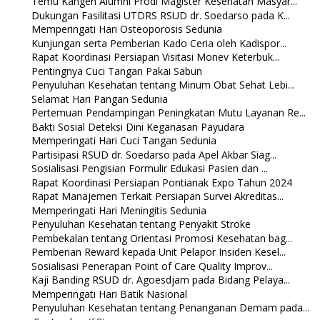
Temu Kangen Alumni Prodi Magister Kesehatan Masyar...
Dukungan Fasilitasi UTDRS RSUD dr. Soedarso pada K...
Memperingati Hari Osteoporosis Sedunia
Kunjungan serta Pemberian Kado Ceria oleh Kadispor...
Rapat Koordinasi Persiapan Visitasi Monev Keterbuk...
Pentingnya Cuci Tangan Pakai Sabun
Penyuluhan Kesehatan tentang Minum Obat Sehat Lebi...
Selamat Hari Pangan Sedunia
Pertemuan Pendampingan Peningkatan Mutu Layanan Re...
Bakti Sosial Deteksi Dini Keganasan Payudara
Memperingati Hari Cuci Tangan Sedunia
Partisipasi RSUD dr. Soedarso pada Apel Akbar Siag...
Sosialisasi Pengisian Formulir Edukasi Pasien dan ...
Rapat Koordinasi Persiapan Pontianak Expo Tahun 2024
Rapat Manajemen Terkait Persiapan Survei Akreditas...
Memperingati Hari Meningitis Sedunia
Penyuluhan Kesehatan tentang Penyakit Stroke
Pembekalan tentang Orientasi Promosi Kesehatan bag...
Pemberian Reward kepada Unit Pelapor Insiden Kesel...
Sosialisasi Penerapan Point of Care Quality Improv...
Kaji Banding RSUD dr. Agoesdjam pada Bidang Pelaya...
Memperingati Hari Batik Nasional
Penyuluhan Kesehatan tentang Penanganan Demam pada...