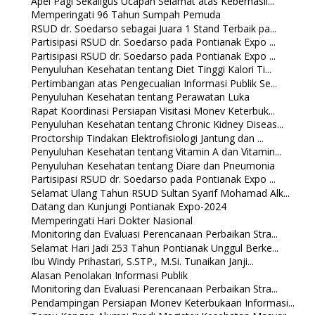
Apel Pagi Sekaligus Ucapan Selamat atas Keberhasil...
Memperingati 96 Tahun Sumpah Pemuda
RSUD dr. Soedarso sebagai Juara 1 Stand Terbaik pa...
Partisipasi RSUD dr. Soedarso pada Pontianak Expo ...
Partisipasi RSUD dr. Soedarso pada Pontianak Expo ...
Penyuluhan Kesehatan tentang Diet Tinggi Kalori Ti...
Pertimbangan atas Pengecualian Informasi Publik Se...
Penyuluhan Kesehatan tentang Perawatan Luka
Rapat Koordinasi Persiapan Visitasi Monev Keterbuk...
Penyuluhan Kesehatan tentang Chronic Kidney Diseas...
Proctorship Tindakan Elektrofisiologi Jantung dan ...
Penyuluhan Kesehatan tentang Vitamin A dan Vitamin...
Penyuluhan Kesehatan tentang Diare dan Pneumonia
Partisipasi RSUD dr. Soedarso pada Pontianak Expo ...
Selamat Ulang Tahun RSUD Sultan Syarif Mohamad Alk...
Datang dan Kunjungi Pontianak Expo-2024
Memperingati Hari Dokter Nasional
Monitoring dan Evaluasi Perencanaan Perbaikan Stra...
Selamat Hari Jadi 253 Tahun Pontianak Unggul Berke...
Ibu Windy Prihastari, S.STP., M.Si. Tunaikan Janji...
Alasan Penolakan Informasi Publik
Monitoring dan Evaluasi Perencanaan Perbaikan Stra...
Pendampingan Persiapan Monev Keterbukaan Informasi...