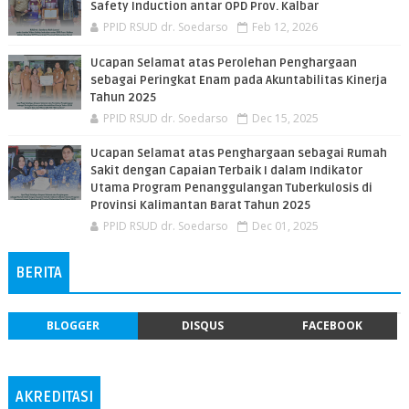
Safety Induction antar OPD Prov. Kalbar
PPID RSUD dr. Soedarso
Feb 12, 2026
Ucapan Selamat atas Perolehan Penghargaan
sebagai Peringkat Enam pada Akuntabilitas Kinerja
Tahun 2025
PPID RSUD dr. Soedarso
Dec 15, 2025
Ucapan Selamat atas Penghargaan sebagai Rumah
Sakit dengan Capaian Terbaik I dalam Indikator
Utama Program Penanggulangan Tuberkulosis di
Provinsi Kalimantan Barat Tahun 2025
PPID RSUD dr. Soedarso
Dec 01, 2025
BERITA
BLOGGER
DISQUS
FACEBOOK
AKREDITASI