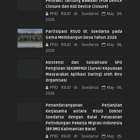
Penyakit Jantung Bawaan (PDA Device
Closure dan ASD Device Closure)
PPID RSUD dr. Soedarso
May 09,
2026
Partisipasi RSUD dr. Soedarso pada
Gema Membangun Desa Tahun 2026
PPID RSUD dr. Soedarso
May 08,
2026
Asistensi dan Sosialisasi SPO
Pengisian SEKAMPADI (Survei Kepuasan
Masyarakat Aplikasi Daring) oleh Biro
Organisasi
PPID RSUD dr. Soedarso
May 06,
2026
Penandatanganan Perjanjian
Kerjasama antara RSUD Dokter
Soedarso dengan Balai Pelayanan
Pelindungan Pekerja Migran Indonesia
(BP3MI) Kalimantan Barat
PPID RSUD dr. Soedarso
May 05,