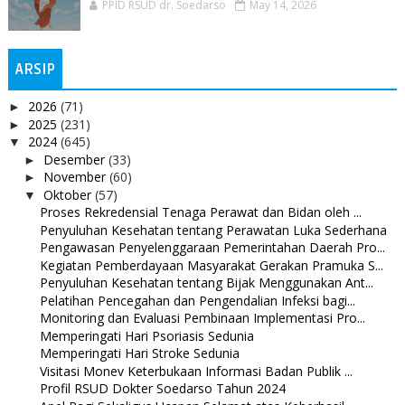
PPID RSUD dr. Soedarso
May 14, 2026
ARSIP
2026
(71)
►
2025
(231)
►
2024
(645)
▼
Desember
(33)
►
November
(60)
►
Oktober
(57)
▼
Proses Rekredensial Tenaga Perawat dan Bidan oleh ...
Penyuluhan Kesehatan tentang Perawatan Luka Sederhana
Pengawasan Penyelenggaraan Pemerintahan Daerah Pro...
Kegiatan Pemberdayaan Masyarakat Gerakan Pramuka S...
Penyuluhan Kesehatan tentang Bijak Menggunakan Ant...
Pelatihan Pencegahan dan Pengendalian Infeksi bagi...
Monitoring dan Evaluasi Pembinaan Implementasi Pro...
Memperingati Hari Psoriasis Sedunia
Memperingati Hari Stroke Sedunia
Visitasi Monev Keterbukaan Informasi Badan Publik ...
Profil RSUD Dokter Soedarso Tahun 2024