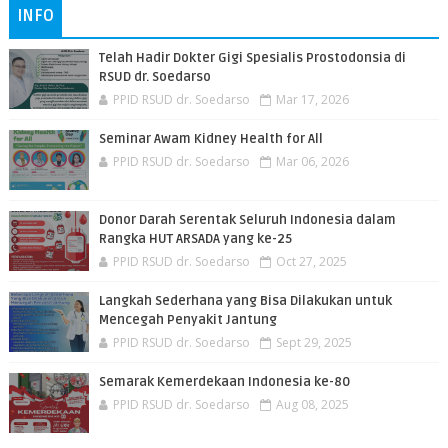
INFO
Telah Hadir Dokter Gigi Spesialis Prostodonsia di
RSUD dr. Soedarso
PPID RSUD dr. Soedarso
Mar 17, 2026
Seminar Awam Kidney Health for All
PPID RSUD dr. Soedarso
Mar 06, 2026
Donor Darah Serentak Seluruh Indonesia dalam
Rangka HUT ARSADA yang ke-25
PPID RSUD dr. Soedarso
Oct 27, 2025
Langkah Sederhana yang Bisa Dilakukan untuk
Mencegah Penyakit Jantung
PPID RSUD dr. Soedarso
Sept 29, 2025
Semarak Kemerdekaan Indonesia ke-80
PPID RSUD dr. Soedarso
Aug 08, 2025