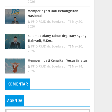
2026
Memperingati Hari Kebangkitan
Nasional
PPID RSUD dr. Soedarso
May 20,
2026
Selamat Ulang Tahun drg. Hary Agung
Tjahyadi, M.Kes.
PPID RSUD dr. Soedarso
May 20,
2026
Memperingati Kenaikan Yesus Kristus
PPID RSUD dr. Soedarso
May 14,
2026
KOMENTAR
AGENDA