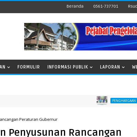
Beranda
0561-737701
Rsud
NAN
FORMULIR
INFORMASI PUBLIK
LAPORAN
W
Pembe
PENGHARGAAN
ancangan Peraturan Gubernur
n Penyusunan Rancangan