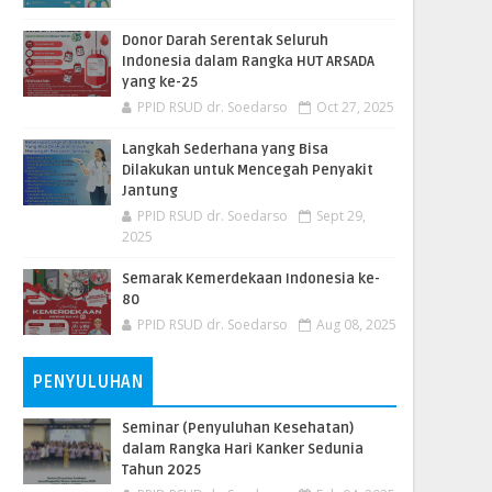
Donor Darah Serentak Seluruh
Indonesia dalam Rangka HUT ARSADA
yang ke-25
PPID RSUD dr. Soedarso
Oct 27, 2025
Langkah Sederhana yang Bisa
Dilakukan untuk Mencegah Penyakit
Jantung
PPID RSUD dr. Soedarso
Sept 29,
2025
Semarak Kemerdekaan Indonesia ke-
80
PPID RSUD dr. Soedarso
Aug 08, 2025
PENYULUHAN
Seminar (Penyuluhan Kesehatan)
dalam Rangka Hari Kanker Sedunia
Tahun 2025