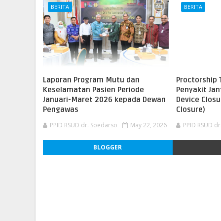
BERITA
BERITA
Laporan Program Mutu dan
Proctorship 
Keselamatan Pasien Periode
Penyakit Ja
Januari-Maret 2026 kepada Dewan
Device Closu
Pengawas
Closure)
PPID RSUD dr. Soedarso
May 22, 2026
PPID RSUD dr
BLOGGER