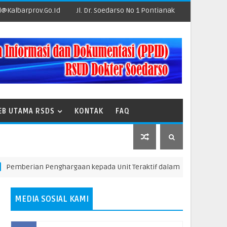
@kalbarprov.go.id
Jl. Dr. Soedarso No 1 Pontianak
EB UTAMA RSDS
KONTAK
FAQ
rian Penghargaan kepada Unit Teraktif dalam Pelaporan Insiden Ke
MEDIA SOSIAL KAMI