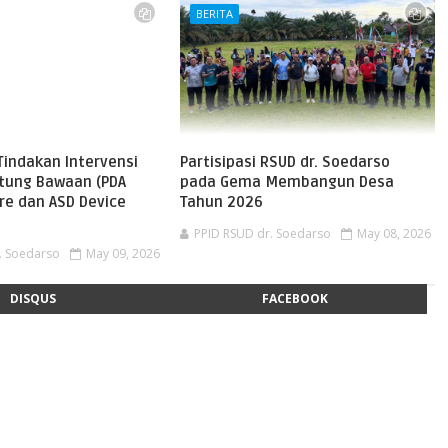
BERITA
Tindakan Intervensi
Partisipasi RSUD dr. Soedarso
ntung Bawaan (PDA
pada Gema Membangun Desa
re dan ASD Device
Tahun 2026
PPID RSUD dr. Soedarso
May 08, 2026
. Soedarso
May 09, 2026
DISQUS
FACEBOOK