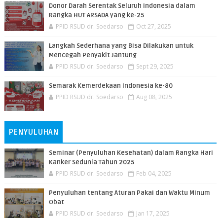
Donor Darah Serentak Seluruh Indonesia dalam
Rangka HUT ARSADA yang ke-25
PPID RSUD dr. Soedarso
Oct 27, 2025
Langkah Sederhana yang Bisa Dilakukan untuk
Mencegah Penyakit Jantung
PPID RSUD dr. Soedarso
Sept 29, 2025
Semarak Kemerdekaan Indonesia ke-80
PPID RSUD dr. Soedarso
Aug 08, 2025
PENYULUHAN
Seminar (Penyuluhan Kesehatan) dalam Rangka Hari
Kanker Sedunia Tahun 2025
PPID RSUD dr. Soedarso
Feb 04, 2025
Penyuluhan tentang Aturan Pakai dan Waktu Minum
Obat
PPID RSUD dr. Soedarso
Jan 17, 2025