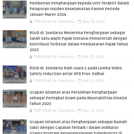
Pemberian Penghargaan kepada Unit Teraktif dalam
Pelaporan Insiden Keselamatan Pasien Periode
Januari-Maret 2026
PPID RSUD dr. Soedarso
May 22, 2026
RSUD dr. Soedarso Menerima Penghargaan sebagai
Salah Satu Wajib Pajak Instansi Pemerintah dengan
Kontribusi Terbesar dalam Pembayaran Pajak Tahun
2025
PPID RSUD dr. Soedarso
Feb 25, 2026
RSUD dr. Soedarso Raih Juara 1 pada Lomba Video
Safety Induction antar OPD Prov. Kalbar
PPID RSUD dr. Soedarso
Feb 12, 2026
Ucapan Selamat atas Perolehan Penghargaan
sebagai Peringkat Enam pada Akuntabilitas Kinerja
Tahun 2025
PPID RSUD dr. Soedarso
Dec 15, 2025
Ucapan Selamat atas Penghargaan sebagai Rumah
Sakit dengan Capaian Terbaik I dalam Indikator
Utama Program Penanggulangan Tuberkulosis di