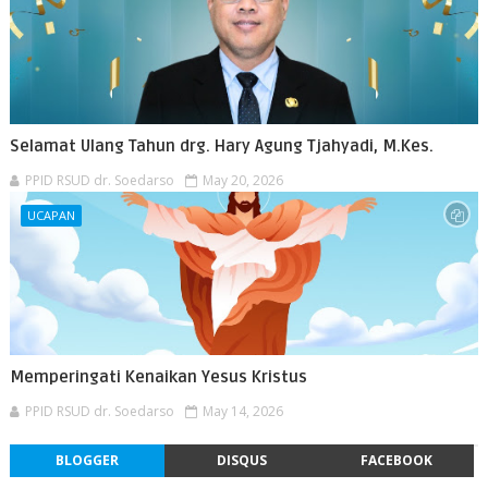
Selamat Ulang Tahun drg. Hary Agung Tjahyadi, M.Kes.
PPID RSUD dr. Soedarso
May 20, 2026
UCAPAN
Memperingati Kenaikan Yesus Kristus
PPID RSUD dr. Soedarso
May 14, 2026
BLOGGER
DISQUS
FACEBOOK