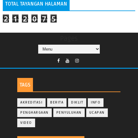
TOTAL TAYANGAN HALAMAN
2
1
2
0
7
5
Pages
TAGS
AKREDITASI
BERITA
DIKLIT
INFO
PENGHARGAAN
PENYULUHAN
UCAPAN
VIDEO