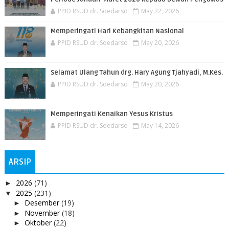
PPID RSUD dr. Soedarso
May 22, 2026
Memperingati Hari Kebangkitan Nasional
PPID RSUD dr. Soedarso
May 20, 2026
Selamat Ulang Tahun drg. Hary Agung Tjahyadi, M.Kes.
PPID RSUD dr. Soedarso
May 20, 2026
Memperingati Kenaikan Yesus Kristus
PPID RSUD dr. Soedarso
May 14, 2026
ARSIP
2026
(71)
►
2025
(231)
▼
Desember
(19)
►
November
(18)
►
Oktober
(22)
►