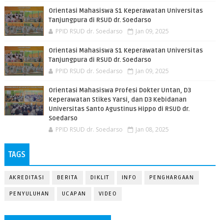
Orientasi Mahasiswa S1 Keperawatan Universitas
Tanjungpura di RSUD dr. Soedarso
PPID RSUD dr. Soedarso
Jan 09, 2025
Orientasi Mahasiswa S1 Keperawatan Universitas
Tanjungpura di RSUD dr. Soedarso
PPID RSUD dr. Soedarso
Jan 09, 2025
Orientasi Mahasiswa Profesi Dokter Untan, D3
Keperawatan Stikes Yarsi, dan D3 Kebidanan
Universitas Santo Agustinus Hippo di RSUD dr.
Soedarso
PPID RSUD dr. Soedarso
Jan 08, 2025
TAGS
AKREDITASI
BERITA
DIKLIT
INFO
PENGHARGAAN
PENYULUHAN
UCAPAN
VIDEO