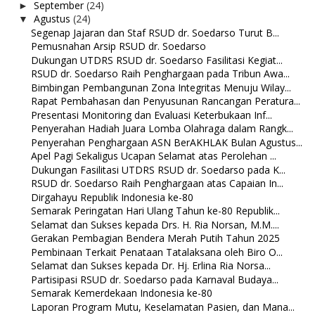
September
(24)
►
Agustus
(24)
▼
Segenap Jajaran dan Staf RSUD dr. Soedarso Turut B...
Pemusnahan Arsip RSUD dr. Soedarso
Dukungan UTDRS RSUD dr. Soedarso Fasilitasi Kegiat...
RSUD dr. Soedarso Raih Penghargaan pada Tribun Awa...
Bimbingan Pembangunan Zona Integritas Menuju Wilay...
Rapat Pembahasan dan Penyusunan Rancangan Peratura...
Presentasi Monitoring dan Evaluasi Keterbukaan Inf...
Penyerahan Hadiah Juara Lomba Olahraga dalam Rangk...
Penyerahan Penghargaan ASN BerAKHLAK Bulan Agustus...
Apel Pagi Sekaligus Ucapan Selamat atas Perolehan ...
Dukungan Fasilitasi UTDRS RSUD dr. Soedarso pada K...
RSUD dr. Soedarso Raih Penghargaan atas Capaian In...
Dirgahayu Republik Indonesia ke-80
Semarak Peringatan Hari Ulang Tahun ke-80 Republik...
Selamat dan Sukses kepada Drs. H. Ria Norsan, M.M....
Gerakan Pembagian Bendera Merah Putih Tahun 2025
Pembinaan Terkait Penataan Tatalaksana oleh Biro O...
Selamat dan Sukses kepada Dr. Hj. Erlina Ria Norsa...
Partisipasi RSUD dr. Soedarso pada Karnaval Budaya...
Semarak Kemerdekaan Indonesia ke-80
Laporan Program Mutu, Keselamatan Pasien, dan Mana...