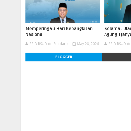
Memperingati Hari Kebangkitan
Selamat Ula
Nasional
Agung Tjahya
PPID RSUD dr. Soedarso
May 20, 2026
PPID RSUD dr
BLOGGER