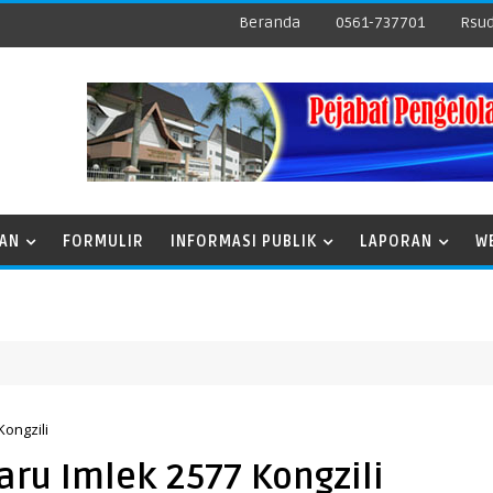
Beranda
0561-737701
Rsud
NAN
FORMULIR
INFORMASI PUBLIK
LAPORAN
W
ongzili
ru Imlek 2577 Kongzili