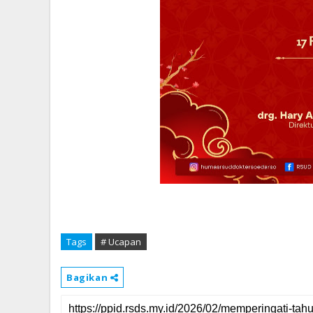
Tags
# Ucapan
Bagikan