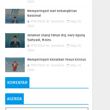
2026
Memperingati Hari Kebangkitan
Nasional
PPID RSUD dr. Soedarso
May 20,
2026
Selamat Ulang Tahun drg. Hary Agung
Tjahyadi, M.Kes.
PPID RSUD dr. Soedarso
May 20,
2026
Memperingati Kenaikan Yesus Kristus
PPID RSUD dr. Soedarso
May 14,
2026
KOMENTAR
AGENDA