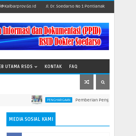
@kalbarprov.go.id
Jl. Dr. Soedarso No 1 Pontianak
EB UTAMA RSDS
KONTAK
FAQ
Pemberian Penghargaan kepada Unit Te
PENGHARGAAN
MEDIA SOSIAL KAMI