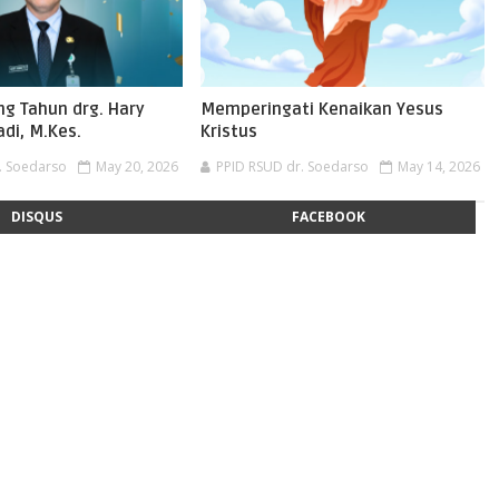
ng Tahun drg. Hary
Memperingati Kenaikan Yesus
di, M.Kes.
Kristus
. Soedarso
May 20, 2026
PPID RSUD dr. Soedarso
May 14, 2026
DISQUS
FACEBOOK