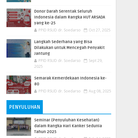
Donor Darah Serentak Seluruh
Indonesia dalam Rangka HUT ARSADA
yang ke-25
PPID RSUD dr. Soedarso
Oct 27, 2025
Langkah Sederhana yang Bisa
Dilakukan untuk Mencegah Penyakit
Jantung
PPID RSUD dr. Soedarso
Sept 29,
2025
Semarak Kemerdekaan Indonesia ke-
80
PPID RSUD dr. Soedarso
Aug 08, 2025
PENYULUHAN
Seminar (Penyuluhan Kesehatan)
dalam Rangka Hari Kanker Sedunia
Tahun 2025