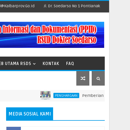
@kalbarprov.go.id
Jl. Dr. Soedarso No 1 Pontianak
EB UTAMA RSDS
KONTAK
FAQ
Pemberian Penghargaan kepada U
PENGHARGAAN
MEDIA SOSIAL KAMI