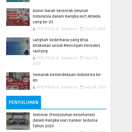
Donor Darah Serentak Seluruh
Indonesia dalam Rangka HUT ARSADA
yang ke-25
PPID RSUD dr. Soedarso
Oct 27, 2025
Langkah Sederhana yang Bisa
Dilakukan untuk Mencegah Penyakit
Jantung
PPID RSUD dr. Soedarso
Sept 29,
2025
Semarak Kemerdekaan Indonesia ke-
80
PPID RSUD dr. Soedarso
Aug 08, 2025
PENYULUHAN
Seminar (Penyuluhan Kesehatan)
dalam Rangka Hari Kanker Sedunia
Tahun 2025