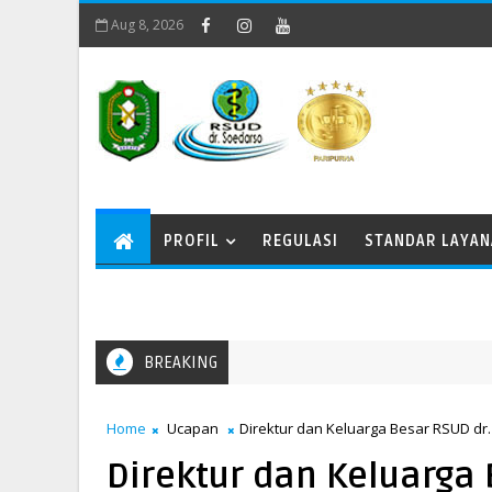
Aug 8, 2026
PROFIL
REGULASI
STANDAR LAYA
BREAKING
Memperingati Kenaikan Yesus Kristus
AN
Home
Ucapan
Direktur dan Keluarga Besar RSUD dr
Direktur dan Keluarga