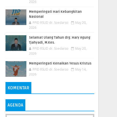
2026
Memperingati Hari Kebangkitan
Nasional
PPID RSUD dr. Soedarso
May 20,
2026
Selamat Ulang Tahun drg. Hary Agung
Tjahyadi, M.Kes.
PPID RSUD dr. Soedarso
May 20,
2026
Memperingati Kenaikan Yesus Kristus
PPID RSUD dr. Soedarso
May 14,
2026
KOMENTAR
AGENDA