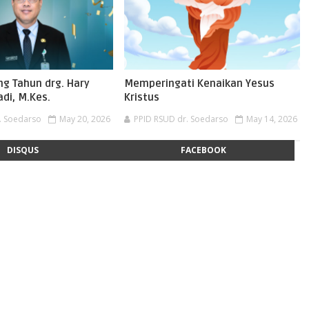
ng Tahun drg. Hary
Memperingati Kenaikan Yesus
di, M.Kes.
Kristus
. Soedarso
May 20, 2026
PPID RSUD dr. Soedarso
May 14, 2026
DISQUS
FACEBOOK