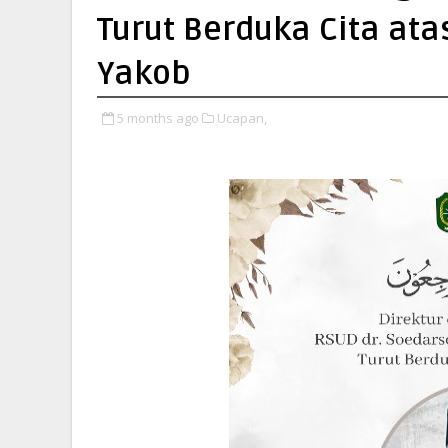
Turut Berduka Cita at
Yakob
5 months ago
Ucapan,