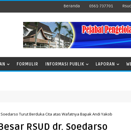
Beranda
0561-737701
Rsud
NAN
FORMULIR
INFORMASI PUBLIK
LAPORAN
W
. Soedarso Turut Berduka Cita atas Wafatnya Bapak Andi Yakob
 Besar RSUD dr. Soedarso