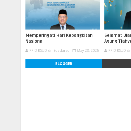
Memperingati Hari Kebangkitan
Selamat Ula
Nasional
Agung Tjahya
PPID RSUD dr. Soedarso
May 20, 2026
PPID RSUD dr
BLOGGER