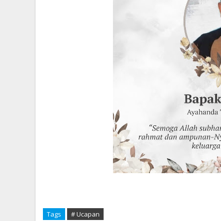
Tags
# Ucapan