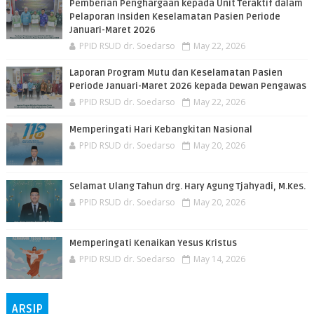
Pemberian Penghargaan kepada Unit Teraktif dalam
Pelaporan Insiden Keselamatan Pasien Periode
Januari-Maret 2026
PPID RSUD dr. Soedarso
May 22, 2026
Laporan Program Mutu dan Keselamatan Pasien
Periode Januari-Maret 2026 kepada Dewan Pengawas
PPID RSUD dr. Soedarso
May 22, 2026
Memperingati Hari Kebangkitan Nasional
PPID RSUD dr. Soedarso
May 20, 2026
Selamat Ulang Tahun drg. Hary Agung Tjahyadi, M.Kes.
PPID RSUD dr. Soedarso
May 20, 2026
Memperingati Kenaikan Yesus Kristus
PPID RSUD dr. Soedarso
May 14, 2026
ARSIP