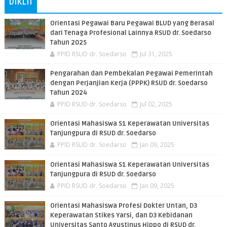
DIKLIT
Orientasi Pegawai Baru Pegawai BLUD yang Berasal
dari Tenaga Profesional Lainnya RSUD dr. Soedarso
Tahun 2025
PPID RSUD dr. Soedarso
Jul 31, 2025
Pengarahan dan Pembekalan Pegawai Pemerintah
dengan Perjanjian Kerja (PPPK) RSUD dr. Soedarso
Tahun 2024
PPID RSUD dr. Soedarso
Jul 02, 2025
Orientasi Mahasiswa S1 Keperawatan Universitas
Tanjungpura di RSUD dr. Soedarso
PPID RSUD dr. Soedarso
Jan 09, 2025
Orientasi Mahasiswa S1 Keperawatan Universitas
Tanjungpura di RSUD dr. Soedarso
PPID RSUD dr. Soedarso
Jan 09, 2025
Orientasi Mahasiswa Profesi Dokter Untan, D3
Keperawatan Stikes Yarsi, dan D3 Kebidanan
Universitas Santo Agustinus Hippo di RSUD dr.