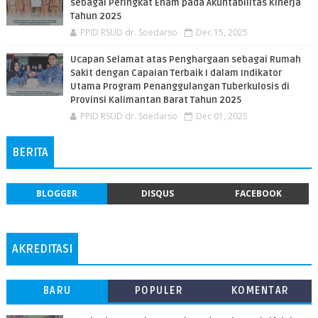
sebagai Peringkat Enam pada Akuntabilitas Kinerja
Tahun 2025
PPID RSUD dr. Soedarso
Dec 15, 2025
Ucapan Selamat atas Penghargaan sebagai Rumah
Sakit dengan Capaian Terbaik I dalam Indikator
Utama Program Penanggulangan Tuberkulosis di
Provinsi Kalimantan Barat Tahun 2025
PPID RSUD dr. Soedarso
Dec 01, 2025
BERITA
BLOGGER
DISQUS
FACEBOOK
AKREDITASI
BARU
POPULER
KOMENTAR