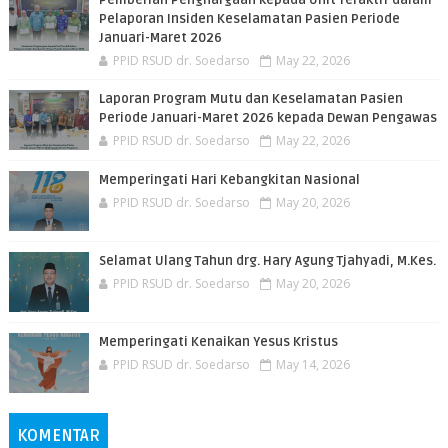
Pemberian Penghargaan kepada Unit Teraktif dalam
Pelaporan Insiden Keselamatan Pasien Periode
Januari-Maret 2026
PPID RSUD dr. Soedarso
May 22, 2026
Laporan Program Mutu dan Keselamatan Pasien
Periode Januari-Maret 2026 kepada Dewan Pengawas
PPID RSUD dr. Soedarso
May 22, 2026
Memperingati Hari Kebangkitan Nasional
PPID RSUD dr. Soedarso
May 20, 2026
Selamat Ulang Tahun drg. Hary Agung Tjahyadi, M.Kes.
PPID RSUD dr. Soedarso
May 20, 2026
Memperingati Kenaikan Yesus Kristus
PPID RSUD dr. Soedarso
May 14, 2026
KOMENTAR