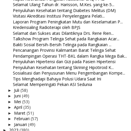
Selamat Ulang Tahun dr. Harisson, M.Kes. yang ke-5...
Penyuluhan Kesehatan tentang Diabetes Melitus (DM)
Visitasi Akreditasi Institusi Penyelenggara Pelati...
Laporan Program Peningkatan Mutu dan Keselamatan P...
Kredensialing Radioterapi oleh BPJS
Selamat dan Sukses atas Dilantiknya Drs. Rene Rien...
Talkshow Program Telinga Sehat pada Rangkaian Acar...
Bakti Sosial Bersih-Bersih Telinga pada Rangkaian ...
Pencanangan Provinsi Kalimantan Barat Telinga Sehat
Pendampingan Operasi THT-BKL dalam Rangka Mega Bak...
Penyuluhan Hipertensi dan Gizi pada Pasien Hipertensi
Penyuluhan Kesehatan tentang Skrining Hipotiroid K...
Sosialisasi dan Penyusunan Menu Pengembangan Kompe...
Tips Menghadapi Bahaya Polusi Udara Saat Ini
Selamat Memperingati Pekan ASI Sedunia
Juli
(58)
►
Juni
(49)
►
Mei
(53)
►
April
(35)
►
Maret
(51)
►
Februari
(57)
►
Januari
(49)
►
2023
(380)
►