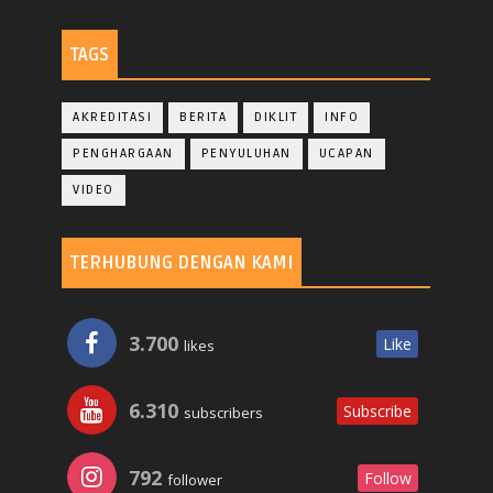
TAGS
AKREDITASI
BERITA
DIKLIT
INFO
PENGHARGAAN
PENYULUHAN
UCAPAN
VIDEO
TERHUBUNG DENGAN KAMI
3.700
Like
likes
6.310
Subscribe
subscribers
792
Follow
follower