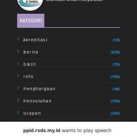
KATEGORI
Akreditasi
(18)
Berita
(629)
Diklit
(79)
Info
(165)
Penghargaan
(48)
Penyuluhan
(159)
Ucapan
(335)
Video
(28)
ppid.rsds.my.id
wants to play speech