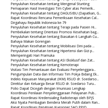
Penyuluhan Kesehatan tentang Mengenal Stunting
Pemaparan Hasil Investigasi Tim Cyber atas Pemerik...
Penyuluhan Kesehatan tentang DAGUSIBU (Dapatkan, G...
Rapat Koordinasi Rencana Pemeriksaan Kesehatan Cal...
Dirgahayu Republik Indonesia ke-79
Penyuluhan Kesehatan tentang Terapi pada Pasien Hi...
Pembekalan tentang Orientasi Promosi Kesehatan bag...
Penyuluhan Kesehatan tentang Biasakan 6 Langkah Cu...
Bahaya Makan Gorengan
Penyuluhan Kesehatan tentang Mobilisasi Dini pada ...
Penyuluhan Kesehatan tentang Hipertensi dan Gizi p...
Memperingati Hari Pramuka
Penyuluhan Kesehatan tentang ASI Eksklusif dan Zat...
Penyuluhan Kesehatan tentang Kemoterapi
Visitasi Tim Pemantauan dan Evaluasi Penyelenggara...
Pengumpulan Data dan Informasi Tim Pokja Bidang Ek...
Indeks Kepuasan Masyarakat (IKM) RSUD dr. Soedarso...
Direktur dan Keluarga Besar RSUD dr. Soedarso Turu...
Polio Dapat Dicegah dengan Imunisasi Lengkap
Koordinasi Penilaian Penyelenggaraan Pelayanan Pub...
Rapat Koordinasi Kredensialing Radioterapi oleh BPJS
Aksi Nyata Pembagian Bendera Merah Putih dalam Ran...
Rapat Koordinasi Pengisian Kuesioner SAQ PPID