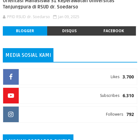
Orientasi Mahasiswa S1 Keperawatan Universitas
Tanjungpura di RSUD dr. Soedarso
PPID RSUD dr. Soedarso
Jan 09, 2025
BLOGGER
DISQUS
FACEBOOK
MEDIA SOSIAL KAMI
3.700
Likes
6.310
Subscribes
792
Followers