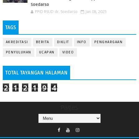
Soedarso
PPID RSUD dr. Soedarso
Jan 08, 2025
TAGS
AKREDITASI
BERITA
DIKLIT
INFO
PENGHARGAAN
PENYULUHAN
UCAPAN
VIDEO
TOTAL TAYANGAN HALAMAN
2
1
2
1
9
4
Pages