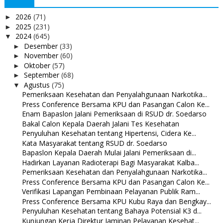
2026
(71)
►
2025
(231)
►
2024
(645)
▼
Desember
(33)
►
November
(60)
►
Oktober
(57)
►
September
(68)
►
Agustus
(75)
▼
Pemeriksaan Kesehatan dan Penyalahgunaan Narkotika...
Press Conference Bersama KPU dan Pasangan Calon Ke...
Enam Bapaslon Jalani Pemeriksaan di RSUD dr. Soedarso
Bakal Calon Kepala Daerah Jalani Tes Kesehatan
Penyuluhan Kesehatan tentang Hipertensi, Cidera Ke...
Kata Masyarakat tentang RSUD dr. Soedarso
Bapaslon Kepala Daerah Mulai Jalani Pemeriksaan di...
Hadirkan Layanan Radioterapi Bagi Masyarakat Kalba...
Pemeriksaan Kesehatan dan Penyalahgunaan Narkotika...
Press Conference Bersama KPU dan Pasangan Calon Ke...
Verifikasi Lapangan Pembinaan Pelayanan Publik Ram...
Press Conference Bersama KPU Kubu Raya dan Bengkay...
Penyuluhan Kesehatan tentang Bahaya Potensial K3 d...
Kunjungan Kerja Direktur Jaminan Pelayanan Kesehat...