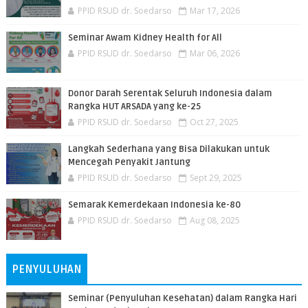
PPID RSUD dr. Soedarso
Mar 17, 2026
Seminar Awam Kidney Health for All
PPID RSUD dr. Soedarso
Mar 06, 2026
Donor Darah Serentak Seluruh Indonesia dalam
Rangka HUT ARSADA yang ke-25
PPID RSUD dr. Soedarso
Oct 27, 2025
Langkah Sederhana yang Bisa Dilakukan untuk
Mencegah Penyakit Jantung
PPID RSUD dr. Soedarso
Sept 29, 2025
Semarak Kemerdekaan Indonesia ke-80
PPID RSUD dr. Soedarso
Aug 08, 2025
PENYULUHAN
Seminar (Penyuluhan Kesehatan) dalam Rangka Hari