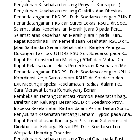
Penyuluhan Kesehatan tentang Penyakit Konstipasi (...
Penyuluhan Kesehatan tentang Gastritis dan Obesitas
Penandatanganan PKS RSUD dr. Soedarso dengan BNN P...
Penandatanganan PKS dan Survei Lokasi RSUD dr. Soe...
Selamat atas Keberhasilan Meraih Juara 3 pada Pert...
Selamat atas Keberhasilan Meraih Juara 1 pada Turn...
Rapat Koordinasi Tim Pemeriksaan Kesehatan RSUD dr...
Jalan Santai dan Senam Sehat dalam Rangka Peringat...
Dukungan Fasilitasi UTDRS RSUD dr. Soedarso pada K...
Rapat Pre Construction Meeting (PCM) dan Mutual Ch...
Rapat Pelaksanaan Teknis Pemeriksaan Kesehatan (Me...
Penandatanganan PKS RSUD dr. Soedarso dengan KPU K...
Koordinasi Kerja Sama antara RSUD dr. Soedarso den...
Exit Meeting Inspeksi Keselamatan Radiasi dalam Pe...
Cara Merawat Lensa Kontak yang Benar
Pembekalan tentang Orientasi Promosi Kesehatan bag...
Direktur dan Keluarga Besar RSUD dr. Soedarso Prov...
Inspeksi Keselamatan Radiasi dalam Pemanfaatan Sum...
Penyuluhan Kesehatan tentang Demam Typoid pada Ana...
Rapat Pembahasan Rancangan Peraturan Gubernur tent...
Direktur dan Keluarga Besar RSUD dr. Soedarso Turu...
Waspada Hoarding Disorder
Penyuluhan Kesehatan tentang Terapi Obat pada Pasi...