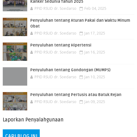
Kanker Sedunia Tahun 2025
PPID RSUD dr. Soedarso
Feb 04, 2025
Penyuluhan tentang Aturan Pakai dan Waktu Minum
Obat
PPID RSUD dr. Soedarso
Jan 17, 2025
Penyuluhan tentang Hipertensi
PPID RSUD dr. Soedarso
Jan 16, 2025
Penyuluhan tentang Gondongan (MUMPS)
PPID RSUD dr. Soedarso
Jan 10, 2025
Penyuluhan tentang Pertusis atau Batuk Rejan
PPID RSUD dr. Soedarso
Jan 09, 2025
Laporkan Penyalahgunaan
CARI BLOG INI