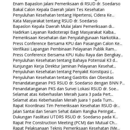
Enam Bapaslon Jalani Pemeriksaan di RSUD dr. Soedarso
Bakal Calon Kepala Daerah Jalani Tes Kesehatan
Penyuluhan Kesehatan tentang Hipertensi, Cidera Ke...
Kata Masyarakat tentang RSUD dr. Soedarso
Bapaslon Kepala Daerah Mulai Jalani Pemeriksaan di...
Hadirkan Layanan Radioterapi Bagi Masyarakat Kalba...
Pemeriksaan Kesehatan dan Penyalahgunaan Narkotika...
Press Conference Bersama KPU dan Pasangan Calon Ke...
Verifikasi Lapangan Pembinaan Pelayanan Publik Ram...
Press Conference Bersama KPU Kubu Raya dan Bengkay...
Penyuluhan Kesehatan tentang Bahaya Potensial K3 d...
Kunjungan Kerja Direktur Jaminan Pelayanan Kesehat...
Penyuluhan Kesehatan tentang Penyakit Konstipasi (...
Penyuluhan Kesehatan tentang Gastritis dan Obesitas
Penandatanganan PKS RSUD dr. Soedarso dengan BNN P...
Penandatanganan PKS dan Survei Lokasi RSUD dr. Soe...
Selamat atas Keberhasilan Meraih Juara 3 pada Pert...
Selamat atas Keberhasilan Meraih Juara 1 pada Turn...
Rapat Koordinasi Tim Pemeriksaan Kesehatan RSUD dr...
Jalan Santai dan Senam Sehat dalam Rangka Peringat...
Dukungan Fasilitasi UTDRS RSUD dr. Soedarso pada K...
Rapat Pre Construction Meeting (PCM) dan Mutual Ch...
Rapat Pelaksanaan Teknis Pemeriksaan Kesehatan (Me...