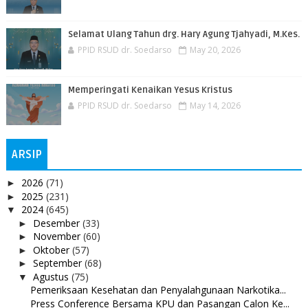
Selamat Ulang Tahun drg. Hary Agung Tjahyadi, M.Kes.
PPID RSUD dr. Soedarso
May 20, 2026
Memperingati Kenaikan Yesus Kristus
PPID RSUD dr. Soedarso
May 14, 2026
ARSIP
2026
(71)
►
2025
(231)
►
2024
(645)
▼
Desember
(33)
►
November
(60)
►
Oktober
(57)
►
September
(68)
►
Agustus
(75)
▼
Pemeriksaan Kesehatan dan Penyalahgunaan Narkotika...
Press Conference Bersama KPU dan Pasangan Calon Ke...