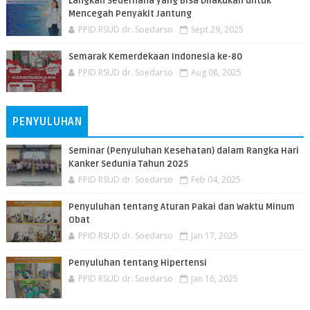
Langkah Sederhana yang Bisa Dilakukan untuk
Mencegah Penyakit Jantung
PPID RSUD dr. Soedarso
Sept 29, 2025
Semarak Kemerdekaan Indonesia ke-80
PPID RSUD dr. Soedarso
Aug 08, 2025
PENYULUHAN
Seminar (Penyuluhan Kesehatan) dalam Rangka Hari
Kanker Sedunia Tahun 2025
PPID RSUD dr. Soedarso
Feb 04, 2025
Penyuluhan tentang Aturan Pakai dan Waktu Minum
Obat
PPID RSUD dr. Soedarso
Jan 17, 2025
Penyuluhan tentang Hipertensi
PPID RSUD dr. Soedarso
Jan 16, 2025