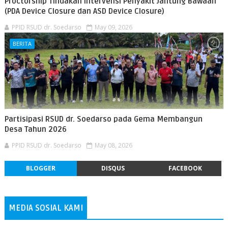
Proctorship Tindakan Intervensi Penyakit Jantung Bawaan
(PDA Device Closure dan ASD Device Closure)
PPID RSUD dr. Soedarso
May 09, 2026
BERITA
Partisipasi RSUD dr. Soedarso pada Gema Membangun
Desa Tahun 2026
PPID RSUD dr. Soedarso
May 08, 2026
BLOGGER
DISQUS
FACEBOOK
MEDIA SOSIAL KAMI