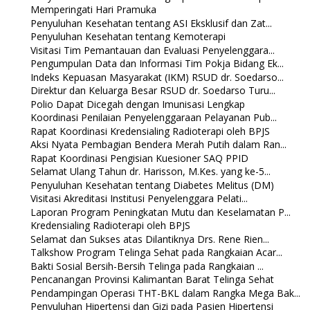
Memperingati Hari Pramuka
Penyuluhan Kesehatan tentang ASI Eksklusif dan Zat...
Penyuluhan Kesehatan tentang Kemoterapi
Visitasi Tim Pemantauan dan Evaluasi Penyelenggara...
Pengumpulan Data dan Informasi Tim Pokja Bidang Ek...
Indeks Kepuasan Masyarakat (IKM) RSUD dr. Soedarso...
Direktur dan Keluarga Besar RSUD dr. Soedarso Turu...
Polio Dapat Dicegah dengan Imunisasi Lengkap
Koordinasi Penilaian Penyelenggaraan Pelayanan Pub...
Rapat Koordinasi Kredensialing Radioterapi oleh BPJS
Aksi Nyata Pembagian Bendera Merah Putih dalam Ran...
Rapat Koordinasi Pengisian Kuesioner SAQ PPID
Selamat Ulang Tahun dr. Harisson, M.Kes. yang ke-5...
Penyuluhan Kesehatan tentang Diabetes Melitus (DM)
Visitasi Akreditasi Institusi Penyelenggara Pelati...
Laporan Program Peningkatan Mutu dan Keselamatan P...
Kredensialing Radioterapi oleh BPJS
Selamat dan Sukses atas Dilantiknya Drs. Rene Rien...
Talkshow Program Telinga Sehat pada Rangkaian Acar...
Bakti Sosial Bersih-Bersih Telinga pada Rangkaian ...
Pencanangan Provinsi Kalimantan Barat Telinga Sehat
Pendampingan Operasi THT-BKL dalam Rangka Mega Bak...
Penyuluhan Hipertensi dan Gizi pada Pasien Hipertensi