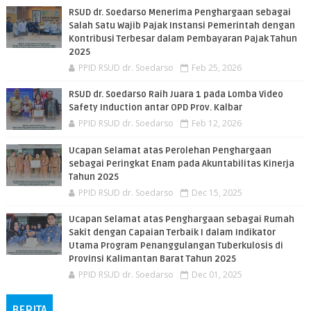
RSUD dr. Soedarso Menerima Penghargaan sebagai
Salah Satu Wajib Pajak Instansi Pemerintah dengan
Kontribusi Terbesar dalam Pembayaran Pajak Tahun
2025
PPID RSUD dr. Soedarso
Feb 25, 2026
RSUD dr. Soedarso Raih Juara 1 pada Lomba Video
Safety Induction antar OPD Prov. Kalbar
PPID RSUD dr. Soedarso
Feb 12, 2026
Ucapan Selamat atas Perolehan Penghargaan
sebagai Peringkat Enam pada Akuntabilitas Kinerja
Tahun 2025
PPID RSUD dr. Soedarso
Dec 15, 2025
Ucapan Selamat atas Penghargaan sebagai Rumah
Sakit dengan Capaian Terbaik I dalam Indikator
Utama Program Penanggulangan Tuberkulosis di
Provinsi Kalimantan Barat Tahun 2025
PPID RSUD dr. Soedarso
Dec 01, 2025
BERITA