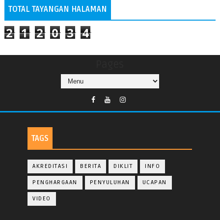
TOTAL TAYANGAN HALAMAN
2
1
2
0
3
4
Pages
TAGS
AKREDITASI
BERITA
DIKLIT
INFO
PENGHARGAAN
PENYULUHAN
UCAPAN
VIDEO