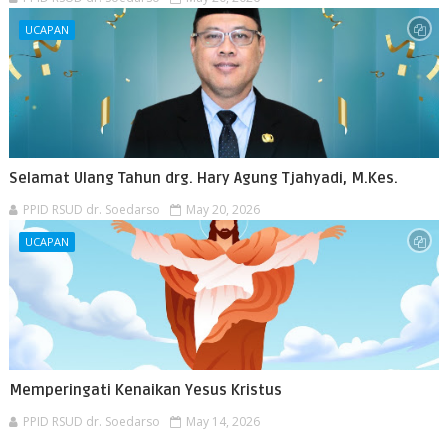
UCAPAN
Selamat Ulang Tahun drg. Hary Agung Tjahyadi, M.Kes.
PPID RSUD dr. Soedarso
May 20, 2026
UCAPAN
Memperingati Kenaikan Yesus Kristus
PPID RSUD dr. Soedarso
May 14, 2026