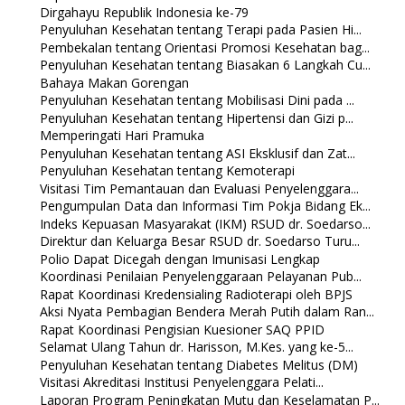
Dirgahayu Republik Indonesia ke-79
Penyuluhan Kesehatan tentang Terapi pada Pasien Hi...
Pembekalan tentang Orientasi Promosi Kesehatan bag...
Penyuluhan Kesehatan tentang Biasakan 6 Langkah Cu...
Bahaya Makan Gorengan
Penyuluhan Kesehatan tentang Mobilisasi Dini pada ...
Penyuluhan Kesehatan tentang Hipertensi dan Gizi p...
Memperingati Hari Pramuka
Penyuluhan Kesehatan tentang ASI Eksklusif dan Zat...
Penyuluhan Kesehatan tentang Kemoterapi
Visitasi Tim Pemantauan dan Evaluasi Penyelenggara...
Pengumpulan Data dan Informasi Tim Pokja Bidang Ek...
Indeks Kepuasan Masyarakat (IKM) RSUD dr. Soedarso...
Direktur dan Keluarga Besar RSUD dr. Soedarso Turu...
Polio Dapat Dicegah dengan Imunisasi Lengkap
Koordinasi Penilaian Penyelenggaraan Pelayanan Pub...
Rapat Koordinasi Kredensialing Radioterapi oleh BPJS
Aksi Nyata Pembagian Bendera Merah Putih dalam Ran...
Rapat Koordinasi Pengisian Kuesioner SAQ PPID
Selamat Ulang Tahun dr. Harisson, M.Kes. yang ke-5...
Penyuluhan Kesehatan tentang Diabetes Melitus (DM)
Visitasi Akreditasi Institusi Penyelenggara Pelati...
Laporan Program Peningkatan Mutu dan Keselamatan P...