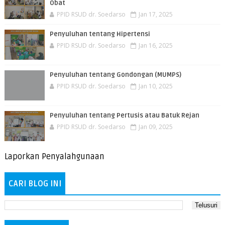
Obat
PPID RSUD dr. Soedarso
Jan 17, 2025
Penyuluhan tentang Hipertensi
PPID RSUD dr. Soedarso
Jan 16, 2025
Penyuluhan tentang Gondongan (MUMPS)
PPID RSUD dr. Soedarso
Jan 10, 2025
Penyuluhan tentang Pertusis atau Batuk Rejan
PPID RSUD dr. Soedarso
Jan 09, 2025
Laporkan Penyalahgunaan
CARI BLOG INI