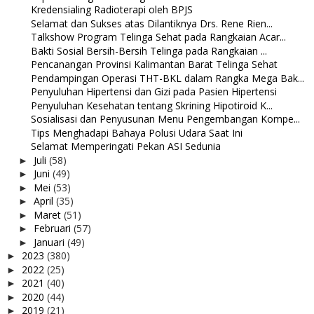
Kredensialing Radioterapi oleh BPJS
Selamat dan Sukses atas Dilantiknya Drs. Rene Rien...
Talkshow Program Telinga Sehat pada Rangkaian Acar...
Bakti Sosial Bersih-Bersih Telinga pada Rangkaian ...
Pencanangan Provinsi Kalimantan Barat Telinga Sehat
Pendampingan Operasi THT-BKL dalam Rangka Mega Bak...
Penyuluhan Hipertensi dan Gizi pada Pasien Hipertensi
Penyuluhan Kesehatan tentang Skrining Hipotiroid K...
Sosialisasi dan Penyusunan Menu Pengembangan Kompe...
Tips Menghadapi Bahaya Polusi Udara Saat Ini
Selamat Memperingati Pekan ASI Sedunia
Juli
(58)
►
Juni
(49)
►
Mei
(53)
►
April
(35)
►
Maret
(51)
►
Februari
(57)
►
Januari
(49)
►
2023
(380)
►
2022
(25)
►
2021
(40)
►
2020
(44)
►
2019
(21)
►