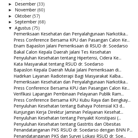
Desember
(33)
►
November
(60)
►
Oktober
(57)
►
September
(68)
►
Agustus
(75)
▼
Pemeriksaan Kesehatan dan Penyalahgunaan Narkotika...
Press Conference Bersama KPU dan Pasangan Calon Ke...
Enam Bapaslon Jalani Pemeriksaan di RSUD dr. Soedarso
Bakal Calon Kepala Daerah Jalani Tes Kesehatan
Penyuluhan Kesehatan tentang Hipertensi, Cidera Ke...
Kata Masyarakat tentang RSUD dr. Soedarso
Bapaslon Kepala Daerah Mulai Jalani Pemeriksaan di...
Hadirkan Layanan Radioterapi Bagi Masyarakat Kalba...
Pemeriksaan Kesehatan dan Penyalahgunaan Narkotika...
Press Conference Bersama KPU dan Pasangan Calon Ke...
Verifikasi Lapangan Pembinaan Pelayanan Publik Ram...
Press Conference Bersama KPU Kubu Raya dan Bengkay...
Penyuluhan Kesehatan tentang Bahaya Potensial K3 d...
Kunjungan Kerja Direktur Jaminan Pelayanan Kesehat...
Penyuluhan Kesehatan tentang Penyakit Konstipasi (...
Penyuluhan Kesehatan tentang Gastritis dan Obesitas
Penandatanganan PKS RSUD dr. Soedarso dengan BNN P...
Penandatanganan PKS dan Survei Lokasi RSUD dr. Soe...