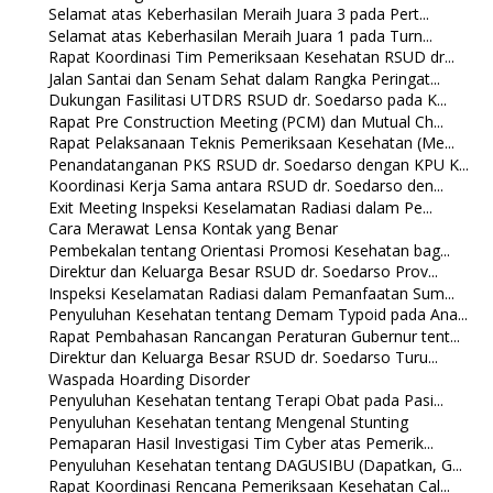
Selamat atas Keberhasilan Meraih Juara 3 pada Pert...
Selamat atas Keberhasilan Meraih Juara 1 pada Turn...
Rapat Koordinasi Tim Pemeriksaan Kesehatan RSUD dr...
Jalan Santai dan Senam Sehat dalam Rangka Peringat...
Dukungan Fasilitasi UTDRS RSUD dr. Soedarso pada K...
Rapat Pre Construction Meeting (PCM) dan Mutual Ch...
Rapat Pelaksanaan Teknis Pemeriksaan Kesehatan (Me...
Penandatanganan PKS RSUD dr. Soedarso dengan KPU K...
Koordinasi Kerja Sama antara RSUD dr. Soedarso den...
Exit Meeting Inspeksi Keselamatan Radiasi dalam Pe...
Cara Merawat Lensa Kontak yang Benar
Pembekalan tentang Orientasi Promosi Kesehatan bag...
Direktur dan Keluarga Besar RSUD dr. Soedarso Prov...
Inspeksi Keselamatan Radiasi dalam Pemanfaatan Sum...
Penyuluhan Kesehatan tentang Demam Typoid pada Ana...
Rapat Pembahasan Rancangan Peraturan Gubernur tent...
Direktur dan Keluarga Besar RSUD dr. Soedarso Turu...
Waspada Hoarding Disorder
Penyuluhan Kesehatan tentang Terapi Obat pada Pasi...
Penyuluhan Kesehatan tentang Mengenal Stunting
Pemaparan Hasil Investigasi Tim Cyber atas Pemerik...
Penyuluhan Kesehatan tentang DAGUSIBU (Dapatkan, G...
Rapat Koordinasi Rencana Pemeriksaan Kesehatan Cal...