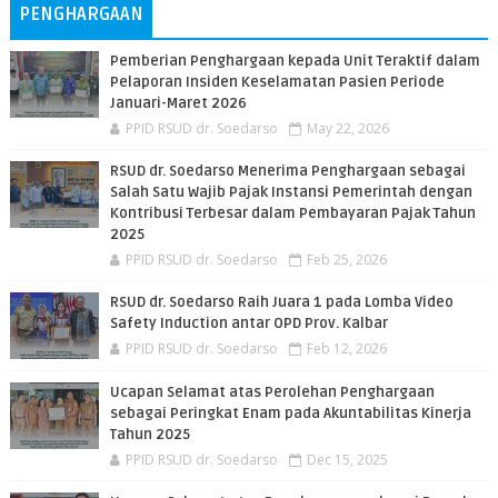
PENGHARGAAN
Pemberian Penghargaan kepada Unit Teraktif dalam
Pelaporan Insiden Keselamatan Pasien Periode
Januari-Maret 2026
PPID RSUD dr. Soedarso
May 22, 2026
RSUD dr. Soedarso Menerima Penghargaan sebagai
Salah Satu Wajib Pajak Instansi Pemerintah dengan
Kontribusi Terbesar dalam Pembayaran Pajak Tahun
2025
PPID RSUD dr. Soedarso
Feb 25, 2026
RSUD dr. Soedarso Raih Juara 1 pada Lomba Video
Safety Induction antar OPD Prov. Kalbar
PPID RSUD dr. Soedarso
Feb 12, 2026
Ucapan Selamat atas Perolehan Penghargaan
sebagai Peringkat Enam pada Akuntabilitas Kinerja
Tahun 2025
PPID RSUD dr. Soedarso
Dec 15, 2025