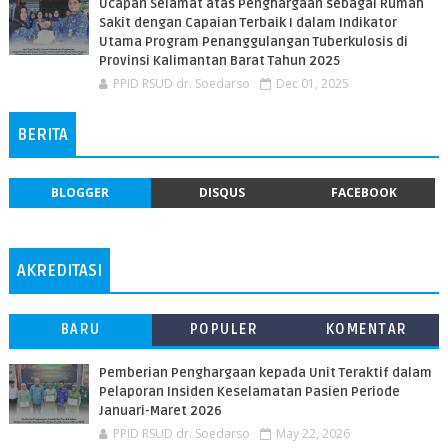
Ucapan Selamat atas Penghargaan sebagai Rumah
Sakit dengan Capaian Terbaik I dalam Indikator
Utama Program Penanggulangan Tuberkulosis di
Provinsi Kalimantan Barat Tahun 2025
PPID RSUD dr. Soedarso
Dec 01, 2025
BERITA
BLOGGER
DISQUS
FACEBOOK
AKREDITASI
BARU
POPULER
KOMENTAR
Pemberian Penghargaan kepada Unit Teraktif dalam
Pelaporan Insiden Keselamatan Pasien Periode
Januari-Maret 2026
PPID RSUD dr. Soedarso
May 22, 2026