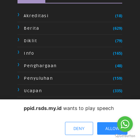
Akreditasi
(18)
Berita
(629)
Diklit
(79)
Info
(165)
Penghargaan
(48)
Penyuluhan
(159)
Ucapan
(335)
Video
(28)
ppid.rsds.my.id
wants to play speech
DENY
ALLOW
CRAFTED WITH
BY
TEMPLATESYARD