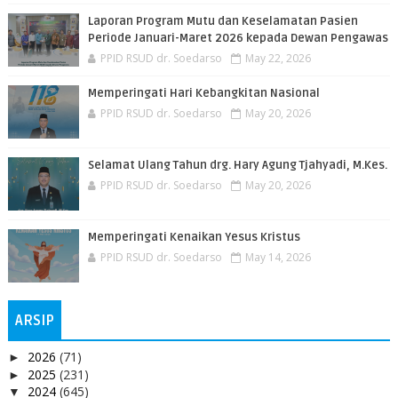
Laporan Program Mutu dan Keselamatan Pasien
Periode Januari-Maret 2026 kepada Dewan Pengawas
PPID RSUD dr. Soedarso
May 22, 2026
Memperingati Hari Kebangkitan Nasional
PPID RSUD dr. Soedarso
May 20, 2026
Selamat Ulang Tahun drg. Hary Agung Tjahyadi, M.Kes.
PPID RSUD dr. Soedarso
May 20, 2026
Memperingati Kenaikan Yesus Kristus
PPID RSUD dr. Soedarso
May 14, 2026
ARSIP
2026
(71)
►
2025
(231)
►
2024
(645)
▼