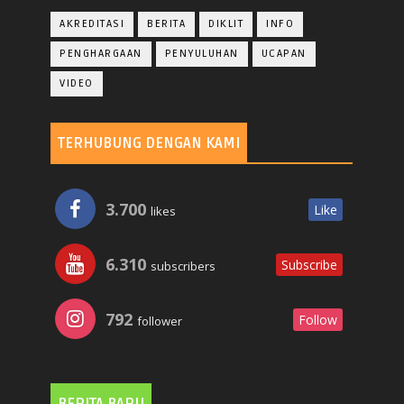
AKREDITASI
BERITA
DIKLIT
INFO
PENGHARGAAN
PENYULUHAN
UCAPAN
VIDEO
TERHUBUNG DENGAN KAMI
3.700
Like
likes
6.310
Subscribe
subscribers
792
Follow
follower