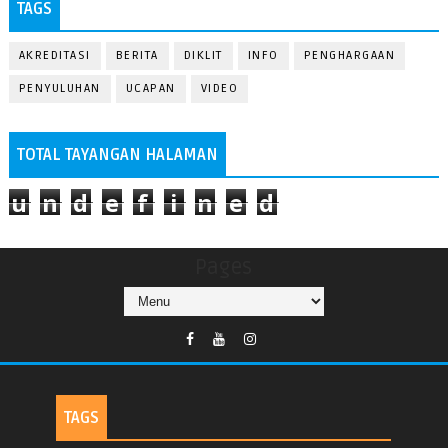
TAGS
AKREDITASI
BERITA
DIKLIT
INFO
PENGHARGAAN
PENYULUHAN
UCAPAN
VIDEO
TOTAL TAYANGAN HALAMAN
u
n
d
e
f
i
n
e
d
Pages
TAGS